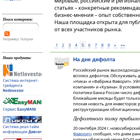
мировые, российские и регионал
статьях – конкретные рекоменда
бизнес-мнения – опыт собственн
Поиск котировок:
Наша площадка открыта для пуб
от всех участников рынка.
Например: Газпром
1
2
3
4
5
6
7
8
9
»
»»
Наши продукты:
На дне дефолта
Российский рынок высокодоходн
всплеск дефолтов. Обслуживать д
Система интернет-
«Ника» и «Фабрика Фаворит». Уйт
трейдинга
компания» и «Кузина». В услови
NetInvestor
политики Банка России число де
ближайшие месяцы будет только 
плохая новость для инвесторов: 
Сервис
реструктуризации облигационны
EasyMANi
Дефолтного полку прибыло
Система реал-тайм
20 сентября 2024 г. новосибирск
информации
Дикси+
Фаворит»
сообщил, что днем ране
купона облигаций серии БО-01 на