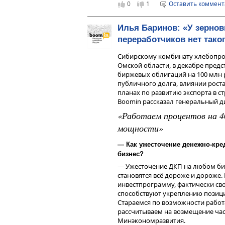
0
1
Оставить коммен
млн рублей.
этакий цикл с негативной обратн
ухудшает общую ситуацию», — ко
Илья Баринов: «У зернов
«Если Банк России не дас
переработчиков нет тако
«воздуха», то сегмент МСП
высокую цену за немонета
Сибирскому комбинату хлебопро
Ребров.
Омской области, в декабре пред
биржевых облигаций на 100 млн 
Розничные инвесторы могут мин
публичного долга, влиянии роста 
двумя способами, считает Никит
планах по развитию экспорта в с
глубоко погружаясь в отчетность
Boomin рассказал генеральный 
бизнес оказывают высокие ставки
«Работаем процентов на 4
повышенной долговой нагрузкой»
мощности»
рейтингом ниже BBB, а для полно
— Как ужесточение денежно-кре
«Как бы заманчивы ни был
бизнес?
13% к ОФЗ существует не пр
существенное количество 
— Ужесточение ДКП на любом биз
оправдывает существующие
становятся всё дороже и дороже
даже размещаются уже в со
инвестпрограмму, фактически св
считает Никита Бороданов.
способствуют укреплению позици
Стараемся по возможности работ
рассчитываем на возмещение част
«Увы, самый очевидный способ 
Минэкономразвития.
ВДО», — говорит Алексей Ребров.