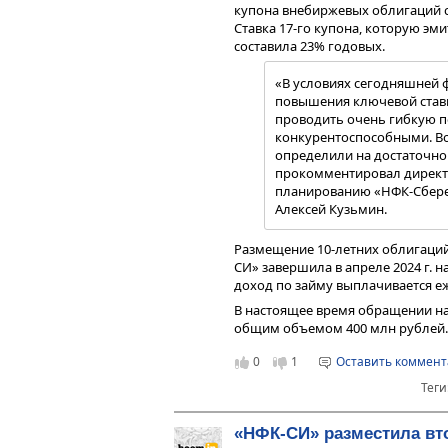
международными расчетами. «Пр
купона внебиржевых облигаций с
сложностям наименее подготовле
Ставка 17-го купона, которую эми
В-четверых, две из трех компан
составила 23% годовых.
ниже нормы —«Фабрика Фаворит»
ликвидность находилась в «красн
«В условиях сегодняшней 
1,5.
повышения ключевой ставк
проводить очень гибкую п
В-пятых, два из трех эмитентов 
конкурентоспособными. Во
денежный поток от операций (OCF
определили на достаточно
эти компании получили мощный о
прокомментировал директо
деятельности при наличии форм
планированию «НФК-Сбере
отмечает Алексей Ребров.
Алексей Кузьмин.
«Очевидно, что исходная 
Размещение 10-летних облигаций
генерацией денежного пот
СИ» завершила в апреле 2024 г. 
путем налоговой оптимиза
доход по займу выплачивается е
мошенничества в отношен
член Совета Ассоциации в
В настоящее время обращении на
Александр Рыбин.
общим объемом 400 млн рублей.
0
1
Оставить коммен
Практически всегда (кроме случ
приводит совокупность факторов,
Теги
инвесторами и связям с обществ
Иванов. «Объединять в одну гру
«НФК-СИ» разместила вт
реальный дефолт в 2024 г., явно н