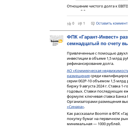
после поднятия ключевой с
Отношение чистого долга к EBITDA
2024 г. их число возрастет. 
против 9,0x в аналогичном прош
участникам рынка, что во
Посещаемость торговых центров 
переходить в более надежн
полугодия составила 18,9 млн че
0
1
Оставить коммен
аналогичного периода прошлого 
По словам аналитика
ИК «Цифра 
2024 г. сократился до 1,89% (прот
ФПК «Гарант-Инвест» ра
риск дефолтов-2024 участники ры
ниже средней вакантности по Мо
предложения. «Это заметно по 
семнадцатый по счету в
компании — удачное местораспо
бумаг эмитентов с высокими рейт
маркетинговая политика и интер
основным индексом корпоративн
Привлеченные с помощью двухле
долгосрочного сотрудничества.
индексом облигаций повышенной 
инвестиции в объеме 1,5 млрд р
2%, то теперь — около 5%. Очеви
рефинансирование долга.
риски сегмента ВДО», — констати
АО «Коммерческая недвижимость
Эксперт отмечает, что сложивший
размещения
среди квалифициров
непосильным для закредитованн
серии 002Р-10 объемом 1,5 млрд
вполне способен превысить разм
биржу 9 августа 2024 г. Ставка 1-
убыточным. «Ухудшение финансо
годовых. Ставки последующих е
привлекательность эмитента в гл
формуле: ключевая ставка Банка 
с затруднениями в попытке рефин
Организаторами размещения вы
и наступает дефолт», — заключае
«Синара»
.
«Всплеска дефолтов ждали давно
Как рассказали Boomin в ФПК «Га
эмитенты держались, пока эконом
покупку бумаг на первичном рынк
допустимого». Массовые дефолты
минимальная — 1000 рублей.
одновременно встретились два п