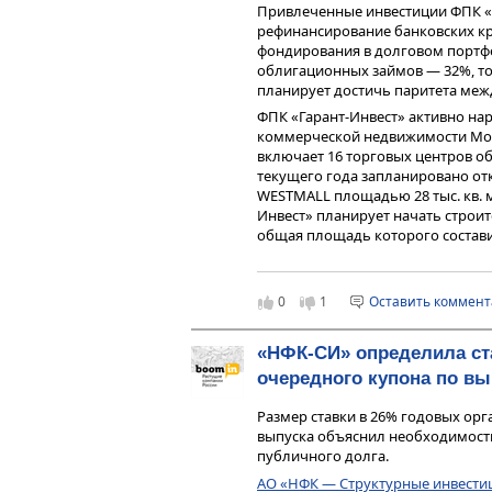
Привлеченные инвестиции ФПК «Г
а условия кредитования — ужест
рефинансирование банковских кр
повышению ставки, которое случи
фондирования в долговом портфе
очередь объясняет соавтор теле
облигационных займов — 32%, то
аналитик Алексей Ребров.
планирует достичь паритета меж
Анализируя дефолтные кейсы 2024 
ФПК «Гарант-Инвест» активно на
очень похожи. Во-первых, компа
коммерческой недвижимости Мос
полученные в агентствах с мень
включает 16 торговых центров об
Банка России — НКР и НРА. Самы
текущего года запланировано от
ВВ-. «Фабрика Фаворит» не имела
WESTMALL площадью 28 тыс. кв. 
Во-вторых, у всех компаний Z-сч
Инвест» планирует начать строи
банкротства, разработанная ам
общая площадь которого составит 
Альтманом) находился в «тревож
полугодия, посещаемость торгов
человек. Показатель вакантности н
«Этот аналитический коэфф
значительно ниже среднего показ
0
1
Оставить коммен
снова показывает, что он 
до 9%). В ФПК «Гарант-Инвест» 
Отмечу, что «тревожная з
вакантных площадей.
редкое явление. Анализиру
«НФК-СИ» определила ст
НКР в мае 2024 г. подтвердило к
встречаю Z-счет в «спокой
очередного купона по вы
уровне BBB.ru со стабильным пр
статистическую модель не
рейтинг от НРА на уровне ВВВ|r
эмитентам ВДО», — указыва
Размер ставки в 26% годовых ор
находится шесть выпусков бирж
выпуска объяснил необходимост
14,5 млрд рублей.
В-третьих, все утонувшие в дефо
публичного долга.
сектору экономики. Предположит
АО «НФК — Структурные инвести