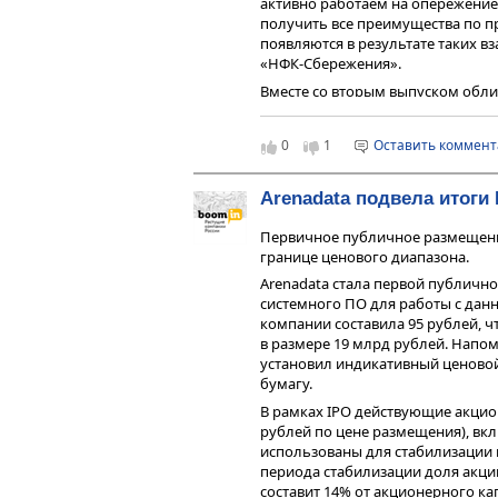
активно работаем на опережение,
очереди реестра требований кре
получить все преимущества по 
не хватает.
появляются в результате таких в
Рынок ВДО знает примеры (их, кста
«НФК-Сбережения».
оказавшийся не в силах обслужи
Вместе со вторым выпуском обли
владельцев облигаций (ОСВО), ж
третий (серии 001П-03). Однако, 
реструктуризации. По этому пут
спешит с его размещением. «Пок
«Айс Стим Рус» (эмитент «Сибирс
0
1
Оставить коммен
использование привлеченных сре
Кому-то даже удавалось добиться
компания не торопится», — поясн
как «Сибирскому гостинцу» в 2018
реструктуризацию задолженности
Arenadata подвела итоги 
вышла на фондовый рынок с новы
несколько месяцев уже с ним уто
Первичное публичное размещени
границе ценового диапазона.
Пока только одной компании на 
дефолта — сети студий маникюра 
Arenadata стала первой публичн
Петербурге «Кисточки», эмитент
системного ПО для работы с дан
договоренность о реструктуриза
компании составила 95 рублей, ч
берем в расчет, т.к. эмитент огр
в размере 19 млрд рублей. Напо
г. компания не смогла в полном 
установил индикативный ценовой 
перечислив владельцам облигац
бумагу.
дефолте эмитент заранее уведом
В рамках IPO действующие акцио
реструктуризации. Однако добит
рублей по цене размещения), вкл
в голосовании приняли участие 
использованы для стабилизации 
почти все они согласились с п
периода стабилизации доля акций
реструктуризации. Вскоре «Кисто
составит 14% от акционерного к