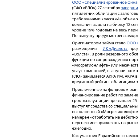
ООО «Специализированное финан
(СФО «РЛО») 27 сентября
заверши
«Меня сейчас больше волн
пятилетних облигаций с залого
следствие, серьезные фина
требованиями класса «А» объемо
возникнуть у ПВО при испо
компания вышла на биржу 12 сент
заключил представитель И
уровне 19% годовых на весь пер
По выпуску предусмотрена аморти
Стук снизу
Оригинатором займа стало
ООО 
За оставшиеся до конца года три
размещения —
ИК «Диалот»
, пр
расширение списка дефолтных ко
«Волста». В роли резервного обс
эмитенты живут уже достаточно 
функции по сопровождению портф
ставок — обязательства, привлече
«Мосрегионлифта» или некачеств
замещаются в их портфелях доро
услуг компанией, выступает ком
процентные расходы. Ситуация у
РЛО» занимается АКРА РМ. АКРА в
плавающей ставкой, который актив
кредитный рейтинг облигациям эми
ожидании снижения ключевой. Всё
Привлеченные на фондовом рынк
возможности некоторых компаний
финансирование работ по замене
старший директор группы корпо
срок эксплуатации превышает 25 
Гущин.
выступят средства со специальны
Алексей Ребров в зоне риска вид
выполненный «Мосрегионлифтом
«Боюсь, как бы в условиях замед
намерен «отработать на дебютном
неплатежей в дефолт не ушли ко
перспективе привлекать на рынке
долговом рынке их очень много»
ежегодно.
из ИК «Цифра брокер» считает, ч
Как участник Евразийского тамож