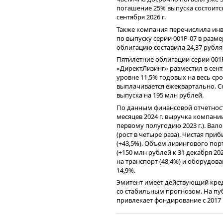
ужесточающейся денежно-креди
а также площадку «Открытый диа
погашение 25% выпуска состоится 
многих бумаг «зависает» на нед
блиц-интервью. В частности, уч
сентября 2026 г.
вынуждены останавливать размещ
развития фондового рынка, а так
суммы займа. «Мы видим рост та
инвесторов.
Также компания перечислила инв
незавершенных размещений. Это р
по выпуску серии 001Р-07 в разм
На протяжении всего мероприятия
более ясно представляют риски 
облигацию составила 24,37 рубля
участники смогут пообщаться с 
Александр Рыбин (АВО).
Пятилетние облигации серии 001
Участие в мероприятии — беспл
Алексей Гущин (АКРА) не исключа
«ДиректЛизинг» разместил в сентя
регистрация
.
для инвесторов в краткосрочной 
уровне 11,5% годовых на весь с
выплачивается ежеквартально. С
«Если раньше при ставке д
выпуска на 195 млн рублей.
высокодоходные облигаци
По данным финансовой отчетнос
купонный доход вдвое бол
месяцев 2024 г. выручка компан
18-20%, а купоны в сегмент
первому полугодию 2023 г.). Вал
принять во внимание возм
(рост в четыре раза). Чистая при
доходности с депозитом с
(+43,5%). Объем лизингового пор
отмечает эксперт.
(+150 млн рублей к 31 декабря 20
на транспорт (48,4%) и оборудова
Премия за риск, которая когда-т
14,9%.
заметна и продолжает увеличиват
Эмитент имеет действующий кред
(«Корпоративные облигации»). «
со стабильным прогнозом. На п
продолжает увеличиваться. Сейч
привлекает фондирование с 2017 г
практически заградительными. 
выпусков биржевых облигаций на
это, в первую очередь, проблем
обращении находится четыре вып
многих эмитентов, а значит еще