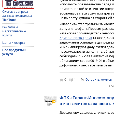
исполнить обязательства перед 
приостановкой ФНС России опера
Система запроса
воспользоваться услугами третье
данных теханализа
на выплату купона от сторонней 
TickTrack
«Фаворит» стал третьим эмитенто
Реклама и
допустил дефолт. Первым распис
маркетинговые
казанский производитель энерг
услуги
КриалЭнергоСтрой»
(«Завод КЭС»
задержания совладельца предпр
Цены и оферта
инкриминируют дачу взятки долж
Все продукты и
невозможности исполнять обязате
услуги
себя ждать: 1 июля эмитент не 
облигациям серии 001P-04 в объем
дефолтных имеют все четыре вы
Еще одним эмитентом, для которо
оказалась непосильной, стала м
0
1
Оставить коммен
«Ника»
. В период с августа по с
выпускам биржевых облигаций. С
Теги
рублей. Причину случившегося 
Овчаров объяснил рядом факторо
ФПК «Гарант-Инвест» оп
поставщиков из Китая, срывом с
после проведения пусконаладочн
отчет эмитента за шесть 
проведения расчетов с поставщик
Девелоперу удалось улучшить ос
санкций.