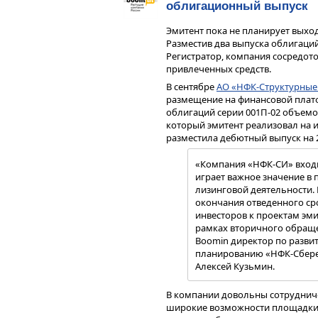
принципу «ну, не шмогла», а это
облигационный выпуск
ДКП) у «Фаворита» и «Ники». «Зав
поскольку главным фактором там
Эмитент пока не планирует выхо
он.
Разместив два выпуска облигаци
Регистратор, компания сосредот
Дорога в один конец?
привлеченных средств.
По данным Cbonds, с 2018 г., то 
В сентябре
АО «НФК-Структурные
высокодоходных облигаций, дефо
размещение на финансовой платф
публичного долгового рынка. П
облигаций серии 001П-02 объемом
смело отнести к ВДО. Пик дефолто
который эмитент реализовал на 
обязательства перед инвесторам
разместила дебютный выпуск на 
эмитентов, правда, четыре из ни
Салават»
— были связаны через и
«Компания «НФК-СИ» входи
рынок в тот год дефолты
ООО «О
играет важное значение в 
платежи остановились по девят
лизинговой деятельности
рублей.
окончания отведенного сро
инвесторов к проектам эми
Прошлый год также оказался уро
рамках вторичного обраще
Правда, один из них (
СК «Столица
Boomin директор по разви
компании были частью одного х
планированию «НФК-Сбере
Как показывает анализ дефолтны
Алексей Кузьмин.
неплатежеспособности эмитента
внешнеэкономические шоки или
В компании довольны сотрудниче
инвесторов вернуть свои деньги 
широкие возможности площадки 
уходит в банкротство, а владел