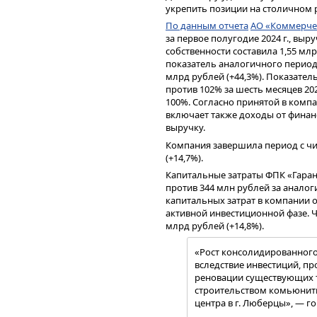
укрепить позиции на столичном 
Несвоевременное поступление ср
По данным отчета
АО «Коммерче
сложностей проведения платежей
за первое полугодие 2024 г., вы
компании, стало причиной серии
собственности составила 1,55 мл
компания»
(РКК). Их с конца 2023
показатель аналогичного периода
удавалось избежать худшего. По
млрд рублей (+44,3%). Показател
октября. Двенадцатью днями ране
против 102% за шесть месяцев 20
обязательства по выплате купона
100%. Согласно принятой в компа
серии БО-02.
включает также доходы от финан
Еще один эмитент, чья бизнес-м
выручку.
участников фондового рынка, — 
Компания завершила период с чи
Новосибирска,
ООО «Кузина»
. 1
(+14,7%).
выплате 14-го купона облигаций с
качестве причины «Кузина» указ
Капитальные затраты ФПК «Гарант
операций по счетам. Через нед
против 344 млн рублей за анало
причитающийся им доход (ФНС Рос
капитальных затрат в компании 
что называется, осадок остался.
активной инвестиционной фазе. Чи
млрд рублей (+14,8%).
Вопрос времени
Текущий всплеск дефолтов на ры
«Рост консолидированного
был неизбежен. В этом единодуш
вследствие инвестиций, п
качестве основной причины дефо
реновации существующих то
Бороданов называет «резкий прих
строительством комьюнит
центра в г. Люберцы», — го
«Первые дефолты мы увидел