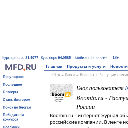
18+
Курс доллара
Курс евро
Мобильная версия
81.4077
94.0585
Главная
Продукты и услуги
Новости
mfd.ru
→
Блоги
→
Boomin.ru - Растущие комп
Популярное
Последнее
Блог пользователя
Блогеры
Boomin.ru - Расту
Стань блогером
России
Поиск по блогам
Boomin.ru – интернет-журнал об
Победители
конкурса
российские компании. В ленте н
Поединки