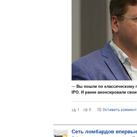
—
Вы пошли по классическому п
IPO. И ранее анонсировали свои
отчетность по стандартам МСФО
выпустить биржевые облигации.
1
0
Оставить коммен
сначала получен рейтинг. Расск
действиях: как скоро инвестора
— Аудит мы прошли еще до того, 
Сотрудничали с БДО Юникон — э
Сеть ломбардов впервые
компаний, если не ошибаюсь, они