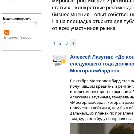
мировые, российские и регионал
статьях – конкретные рекоменда
бизнес-мнения – опыт собственн
Поиск котировок:
Наша площадка открыта для пуб
от всех участников рынка.
Например: Газпром
1
2
3
4
Алексей Лазутин: «До ко
следующего года должно
Мосгорломбардов»
В октябре Мосгорломбард стал п
получившим кредитный рейтинг.
интерес инвесторов к компании.
Алексеем Лазутиным, генеральн
«Мосгорломбард», который расск
получению рейтинга, чем был об
дальнейших планах по привлечен
том, куда они будут направлены.