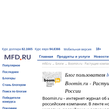
18+
Курс доллара
Курс евро
Мобильная версия
82.1665
94.8366
Главная
Продукты и услуги
Новости
mfd.ru
→
Блоги
→
Boomin.ru - Растущие комп
Популярное
Последнее
Блог пользователя
Блогеры
Boomin.ru - Расту
Стань блогером
России
Поиск по блогам
Boomin.ru – интернет-журнал об
Победители
конкурса
российские компании. В ленте н
Поединки