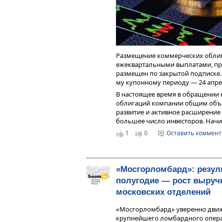
Размещение коммерческих облига
ежеквартальными выплатами, про
размещен по закрытой подписке.
му купонному периоду — 24 апрел
В настоящее время в обращении 
облигаций компании общим объе
развитие и активное расширение 
большее число инвесторов. Начи
облигации «Мосгорломбарда» об
1
0
Оставить коммен
гарантированные выплаты инвес
«Мосгорломбард»: резуль
полугодие — рост выручк
московских отделений
«Мосгорломбард» уверенно движ
крупнейшего ломбардного операт