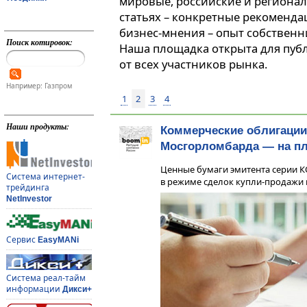
мировые, российские и регионал
статьях – конкретные рекоменда
бизнес-мнения – опыт собственн
Поиск котировок:
Наша площадка открыта для пуб
от всех участников рынка.
Например: Газпром
1
2
3
4
Наши продукты:
Коммерческие облигации
Мосгорломбарда — на п
Ценные бумаги эмитента серии К
Система интернет-
в режиме сделок купли-продажи 
трейдинга
NetInvestor
Сервис
EasyMANi
Система реал-тайм
информации
Дикси+