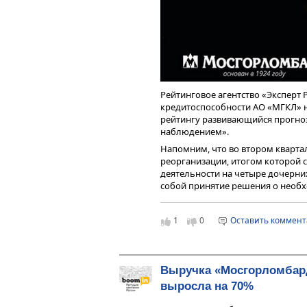
Рейтинговое агентство «Эксперт 
кредитоспособности АО «МГКЛ» на
рейтингу развивающийся прогноз,
наблюдением».
Напомним, что во втором кварта
реорганизации, итогом которой
деятельности на четыре дочерних
собой принятие решения о необх
компании ранее присвоенному ре
российский ломбард, получивши
1
0
Оставить коммен
Рейтинг ГК «МГКЛ» обусловлен в
рентабельностью бизнеса в про
убыточности, крайне низкой дост
адекватной диверсификацией кр
Выручка «Мосгорломбар
активов, повышением показателей
выросла на 70%
консервативных оценок качества
стратегического планирования и 