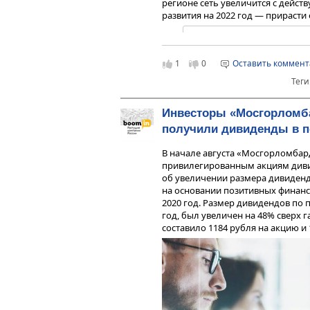
регионе сеть увеличится с дейст
развития на 2022 год — прирасти
«Мы уверенно движется к 
ломбардного оператора в м
1
0
Оставить коммен
планы компании не огран
многогранный, высокоэфф
Теги
финансовый проект, с бол
основную деятельность, на
Инвесторы «Мосгорломб
«Мосгорломбард».
получили дивиденды в 
В начале августа «Мосгорломбар
привилегированным акциям див
об увеличении размера дивиденд
на основании позитивных финанс
2020 год. Размер дивидендов п
год, был увеличен на 48% сверх 
составило 1184 рубля на акцию и 