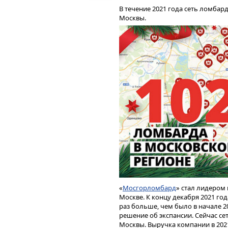
виде бонусов в размере 1% от о
В течение 2021 года сеть ломба
Москвы.
Для приобретения ценных бумаг
Boomerang
. Менеджер Boomin на
поможет в подготовке необходим
том числе — в оформлении поруч
Данные о Ценных бумагах (Инстр
целях и не должны расцениваться
Информация носит справочный ха
финансового положения эмитента
либо прямые или косвенные убытки
информации, содержащейся в пуб
«
Мосгорломбард
» стал лидером
Москве. К концу декабря 2021 год
раз больше, чем было в начале 2
решение об экспансии. Сейчас се
Москвы. Выручка компании в 2021