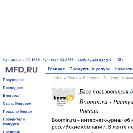
18+
Курс доллара
Курс евро
Мобильная версия
82.1665
94.8366
Главная
Продукты и услуги
Новости
mfd.ru
→
Блоги
→
Boomin.ru - Растущие комп
Популярное
Последнее
Блог пользователя
Блогеры
Boomin.ru - Расту
Стань блогером
России
Поиск по блогам
Boomin.ru – интернет-журнал об
Победители
конкурса
российские компании. В ленте н
Поединки