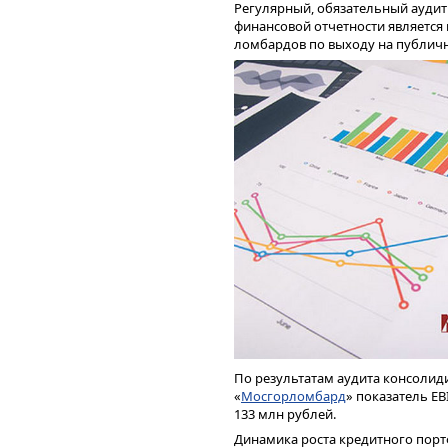
Регулярный, обязательный ауди
первое полугодие 2021 года соста
финансовой отчетности является
относительно аналогичного пери
ломбардов по выходу на публичн
Московском регионе будет 100 о
полтора года — 200.
К 2023 году «Мосгорломбард» пла
компании включает в себя обяза
деятельности по РСБУ и МСФО. 
По результатам аудита консоли
«
Мосгорломбард
» показатель EB
133 млн рублей.
Динамика роста кредитного порт