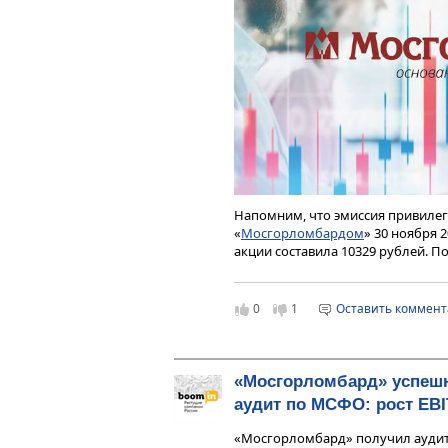
Напомним, что эмиссия привиле
«
Мосгорломбардом
» 30 ноября 
акции составила 10329 рублей. 
гарантированная дивидендная до
7,75% годовых.
0
1
Оставить коммен
Размещение дополнительных вып
реализации стратегии по динам
крупнейшего ломбардного опера
сегодняшний день портфель зай
«Мосгорломбард» успеш
рублей. Основная часть прибыли
ломбардов.
аудит по МСФО: рост EB
Сегодня в сети «Мосгорломбард» 
«Мосгорломбард» получил аудит
год активного развития выросла в