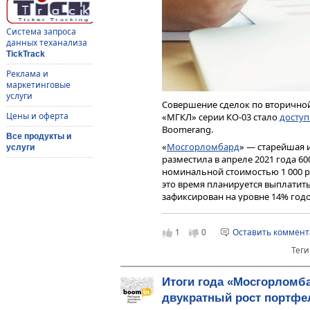
Система запроса
данных теханализа
TickTrack
Реклама и
маркетинговые
услуги
Совершение сделок по вторично
Цены и оферта
«МГКЛ» серии КО-03 стало
досту
Boomerang.
Все продукты и
«
Мосгорломбард
» — старейшая 
услуги
разместила в апреле 2021 года 60
номинальной стоимостью 1 000 ру
это время планируется выплатить
зафиксирован на уровне 14% годо
ежеквартальными выплатами дох
Приобрести коммерческие обли
1
0
Оставить коммен
условиях:
Теги
Минимальная сумма сделки 
Цена — 100% от номинала, 
Итоги года «Мосгорломб
Платформа Boomerang обеспечи
двукратный рост портфе
контрактов, система лояльности 