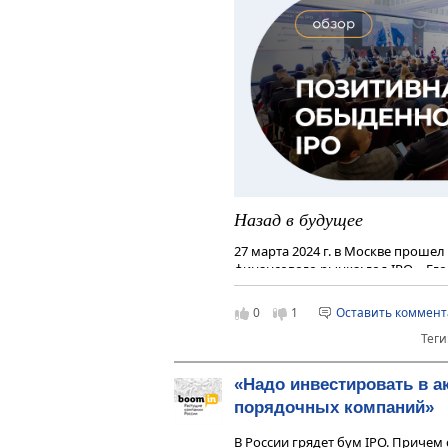
Назад в будущее
27 марта 2024 г. в Москве прошел
финансового рынка: год IPO». Е
рейтинговое агентство «Эксперт 
Бизнес-решения». Участниками м
0
1
Оставить коммен
корпоративные заемщики, инсти
Теги
представители бирж, инвестбанко
«Надо инвестировать в а
порядочных компаний»
В России грядет бум IPO. Приче