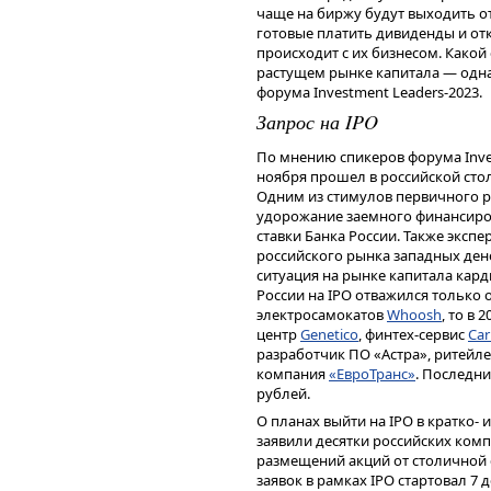
чаще на биржу будут выходить 
готовые платить дивиденды и отк
происходит с их бизнесом. Какой
растущем рынке капитала — одна
форума Investment Leaders-2023.
Запрос на IPO
По мнению спикеров форума Inves
ноября прошел в российской стол
Одним из стимулов первичного р
удорожание заемного финансиро
ставки Банка России. Также эксп
Гульназ Галиева, управляющий 
российского рынка западных ден
«Эксперт РА»
ситуация на рынке капитала карди
России на IPO отважился только 
Как отметила в своем выступлен
электросамокатов
Whoosh
, то в
корпоративным рейтингам «Эксп
центр
Genetico
, финтех-сервис
Ca
рынок IPO сейчас переживает эпо
разработчик ПО «Астра», ритейл
Московской бирже состоялось во
компания
«ЕвроТранс»
. Последни
компаний не было с 2011 г. Для 
рублей.
было всего три первичных публ
привлеченных средств в ходе IPO
О планах выйти на IPO в кратко-
рублей.
заявили десятки российских ком
размещений акций от столичной
«Ландшафт рынка IPO состо
заявок в рамках IPO стартовал 7 