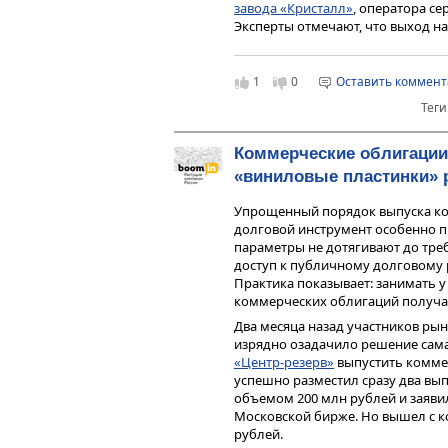
шеринга, транспорта, мед
завода «Кристалл»
, оператора с
безусловное преобладание 
Эксперты отмечают, что выход на
иностранных вендоров и бо
средней капитализации.
разработки программного 
Галиева.
«Выход на рынки капитала
1
0
Оставить коммен
компаниям. Таким образом,
Теги
которая была сформирова
Больше всего капитала в ходе I
всего, квазигосударствен
(13,5 млрд рублей), Совкомбанк (
— уходит в прошлое. Появ
млрд) и «Астра» (3,5 млрд рублей)
Коммерческие облигаци
способствовать тому, что 
«виниловые пластинки»
Основными драйверами рынка IPO
предложения для диверсиф
стали изменение инвестиционной
говорит руководитель упр
Упрощенный порядок выпуска ко
для российских эмитентов и инве
капитала
ИФК «Солид»
Але
долговой инструмент особенно п
а также высокая спекулятивная с
параметры не дотягивают до тре
розничных инвесторов.
доступ к публичному долговому 
, генеральный дире
Антон Утехин
Практика показывает: занимать у
потенциал компаний малой и сре
коммерческих облигаций получает
млрд рублей ежегодно. «Компан
потенциал кратного роста. «Газпро
Два месяца назад участников ры
компании малой капитализации вп
изрядно озадачило решение сам
«Центр-резерв»
выпустить коммер
Рост того стоит
успешно разместил сразу два в
объемом 200 млн рублей и заяви
На кратный рост своего бизнеса 
Московской бирже. Но вышел с 
По словам финансового директ
рублей.
объемы выдаваемых компанией авт