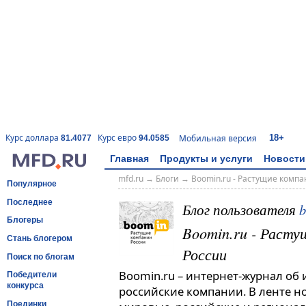
18+
Курс доллара
Курс евро
Мобильная версия
81.4077
94.0585
Главная
Продукты и услуги
Новости
mfd.ru
→
Блоги
→
Boomin.ru - Растущие комп
Популярное
Последнее
Блог пользователя
Блогеры
Boomin.ru - Расту
Стань блогером
России
Поиск по блогам
Boomin.ru – интернет-журнал об
Победители
конкурса
российские компании. В ленте н
Поединки