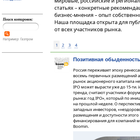
мировые, российские и регионал
статьях – конкретные рекоменда
бизнес-мнения – опыт собственн
Поиск котировок:
Наша площадка открыта для пуб
от всех участников рынка.
Например: Газпром
1
2
3
4
Позитивная обыденность
Россия переживает эпоху ренессан
восемь первичных размещений а
рынок акционерного капитала не в
IPO может вырасти уже до 15-ти.
тренда, считают участники форум
рынка: год IPO», который по ини
на прошлой неделе. О перспектив
западных инвесторов, «нездоров
размещения и доступности этого
финансирования для компаний ма
Boomin.