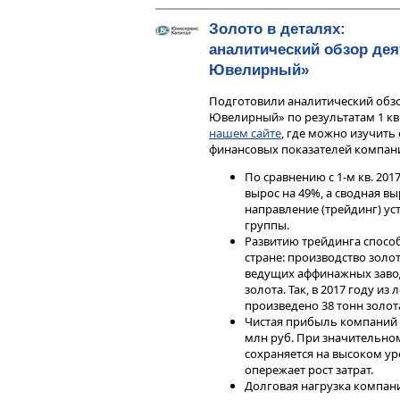
компании третьего эшелона осу
1,5 млрд рублей, в то время как
Золото в деталях:
специальных выпусков и краткос
аналитический обзор де
«Внешэкономбанка») составил 24
Ювелирный»
Подготовили аналитический обз
Ювелирный» по результатам 1 кв
нашем сайте
, где можно изучить
финансовых показателей компан
По сравнению с 1-м кв. 20
вырос на 49%, а сводная в
направление (трейдинг) ус
группы.
Развитию трейдинга способ
стране: производство золо
ведущих аффинажных заво
золота. Так, в 2017 году и
Финансовая нестабильность
произведено 38 тонн золот
Впервые во 2-м квартале 2018 г. 
Чистая прибыль компаний г
эшелона. Еще 13 допускают дефол
млн руб. При значительно
— новые эмитенты, допустившие 
сохраняется на высоком ур
эмитентов третьего эшелона пре
опережает рост затрат.
Например, дефолты допустили «
Долговая нагрузка компан
лицензии), «ПромСвязьКапитал» 