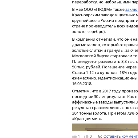
переработку, но небольшими па
В мае ООО «ПЮДМ» также
заклю
Красноярским заводом цветных ме
крупнейшее в России предприяти
стране производитель всех видо
золото, серебро).
В компании отметили, что они н
драгметаллов, который отправля
золотые слитки и гранулы, за сче
Московской бирже стартовали 
Аналитики «Юнисервис Капитал»
Планируется разместить 3,8 тыс.
выпуска биржевых облигаций, сч
50 тыс. рублей. Погашение через 
рентабельности в 2,1% (за вычето
Ставка 1-12-го купонов - 18% го
наблюдается у эмитента в течен
ежемесячно. Идентификационный 
компания генерирует достаточно
16.05.2018.
доходности облигаций. Оборачи
составляет не более 30 дней. Ли
Отметим, что в 2017 году произв
погасить облигационный заем в 
последние 30 лет результат. Как
аффинажные заводы выпустили 30
Смотрите презентацию для инвес
результат сравним лишь с показа
304 тонны золота. При этом 72%
«Красцветмет».
1
0
Оставить коммен