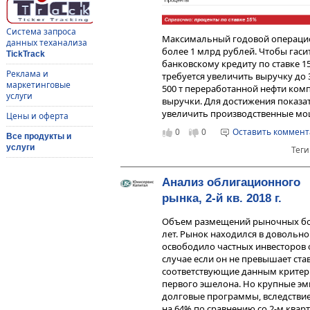
Система запроса
Максимальный годовой операци
данных теханализа
более 1 млрд рублей. Чтобы гас
TickTrack
банковскому кредиту по ставке 15
Реклама и
требуется увеличить выручку до
маркетинговые
500 т переработанной нефти ком
услуги
выручки. Для достижения показа
увеличить производственные мощно
Цены и оферта
достижимо в ближайшее время.
0
0
Оставить коммен
Все продукты и
Для тех, кто хочет вникнуть в с
услуги
Теги
материал
с предысторией и фикс
Анализ облигационного
рынка, 2-й кв. 2018 г.
Объем размещений рыночных бон
лет. Рынок находился в довольно
освободило частных инвесторов 
случае если он не превышает ставк
соответствующие данным критер
первого эшелона. Но крупные эми
долговые программы, вследстви
на 64% по сравнению со 2-м квар