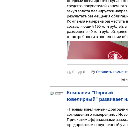
«Первый ювелирный» скупает вто
средства покупателей конечного
закуп золота планируется направ
результате размещения облигаци
Компания намерена разместить в
составляющий 190 млн рублей, в 
размещено 40 млн рублей, далее 
от потребности в пополнении об
0
0
Оставить коммен
Теги
Компания "Первый
ювелирный" развивает н
«Первый ювелирный - драгоцен
соглашения о намерениях с Ново
Приокским аффинажными заводам
предприятиям выкупленный у лом