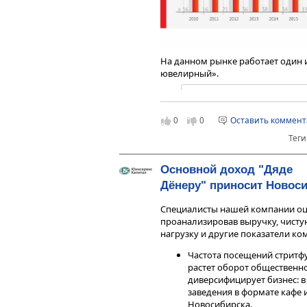
На данном рынке работает один
ювелирный».
«Бизнес нашей компании –
друга направления работы:
0
0
Оставить коммен
драгоценными металлами 
Торговля украшениями пер
Теги
снижения реальных доходов
ломбардов демонстрирует 
Основной доход "Дяде
нескольких лет, – коммен
Дёнеру" приносит Новос
«Первый ювелирный» Роман
обращений неминуемо при
Специалисты нашей компании оц
невыкупленных залогов. И
проанализировав выручку, чисту
появилось наше оптовое на
нагрузку и другие показатели ко
развития мы приняли реше
помощью компании «Юнисе
Подробный текст статьи с инфо
Частота посещений стритфу
размещение выпуска ценны
бизнес-портале
«Деловой кварта
растет оборот общественн
Инвесторам мы предлагаем
Отметим, что 29 июня состоялас
диверсифицирует бизнес: в
облигациям «Первого ювелирного
заведения в формате кафе 
Новосибирска.