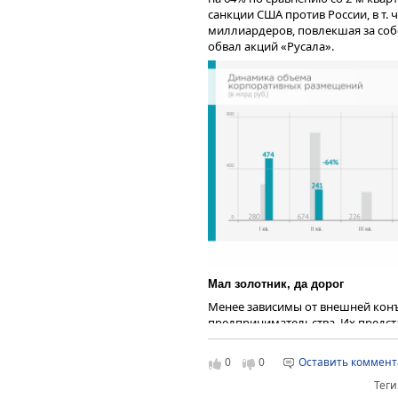
санкции США против России, в т. 
миллиардеров, повлекшая за соб
обвал акций «Русала».
Мал золотник, да дорог
Менее зависимы от внешней кон
предпринимательства. Их предс
ряды эмитентов. Средний объем э
эмитентов и эмиссий выросло в 2,
0
0
Оставить коммен
масштабах рынка рост, и мы все 
Теги
отрицательную динамику общего