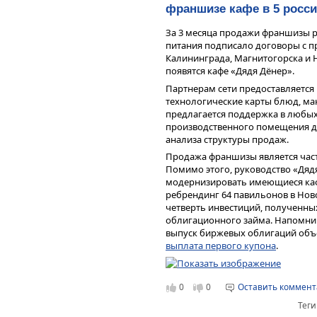
франшизе кафе в 5 росси
За 3 месяца продажи франшизы р
питания подписало договоры с п
Калининграда, Магнитогорска и Н
появятся кафе «Дядя Дёнер».
Партнерам сети предоставляется
технологические карты блюд, ма
предлагается поддержка в любых
производственного помещения д
анализа структуры продаж.
Продажа франшизы является част
Помимо этого, руководство «Дяд
модернизировать имеющиеся кафе
ребрендинг 64 павильонов в Нов
четверть инвестиций, полученны
облигационного займа. Напомним
выпуск биржевых облигаций объе
выплата первого купона
.
0
0
Оставить коммен
Теги