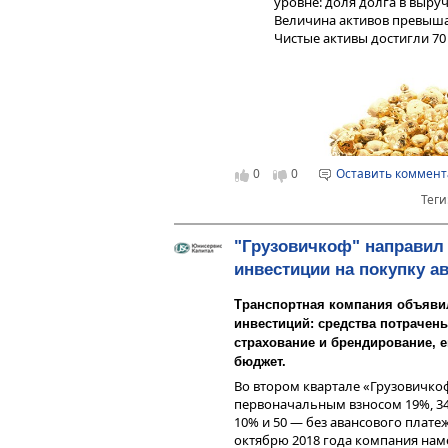
уровне: доля долга в выруч
«ПромСвязьБанка» на санацию) и 
Величина активов превыша
Риск инвестиций в облигации вто
Чистые активы достигли 70
компаний, допустивших дефолт во
— «О1 Груп Финанс» (причина не
денежных средств).
0
0
Оставить коммен
Теги
"Грузовичкоф" направил
инвестиции на покупку а
Транспортная компания объяви
инвестиций: средства потрачены
страхование и брендирование, 
Более подробный анализ читайт
бюджет.
Во втором квартале «Грузовичкоф
первоначальным взносом 19%, 34 
10% и 50 — без авансового плате
октябрю 2018 года компания нам