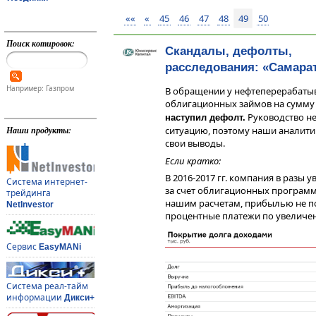
««
«
45
46
47
48
49
50
Поиск котировок:
Скандалы, дефолты,
расследования: «Самара
Например: Газпром
В обращении у нефтеперерабаты
облигационных займов на сумму 
Руководство н
наступил дефолт.
Наши продукты:
ситуацию, поэтому наши аналити
свои выводы.
Если кратко:
В 2016-2017 гг. компания в разы 
Система интернет-
за счет облигационных программ
трейдинга
нашим расчетам, прибылью не п
NetInvestor
процентные платежи по увеличен
Сервис
EasyMANi
Система реал-тайм
информации
Дикси+