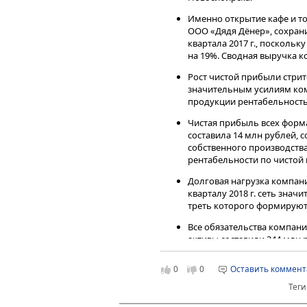
Именно открытие кафе и то
ООО «Дядя Дёнер», сохрани
квартала 2017 г., посколь
на 19%. Сводная выручка к
Рост чистой прибыли стрит
значительным усилиям ко
продукции рентабельность
Чистая прибыль всех форм
составила 14 млн рублей, 
собственного производства
рентабельности по чистой 
Долговая нагрузка компани
кварталу 2018 г. сеть зна
треть которого формируют
Все обязательства компани
активы составили 344 млн
покрывают 50% задолженн
0
0
Оставить коммен
Теги