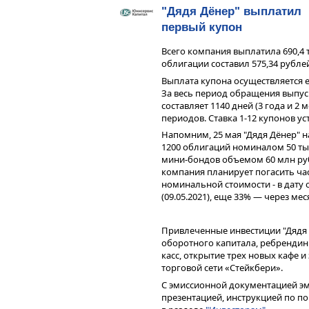
"Дядя Дёнер" выплатил
первый купон
Всего компания выплатила 690,4 
облигации составил 575,34 рубле
Выплата купона осуществляется е
За весь период обращения выпус
составляет 1140 дней (3 года и 2
периодов. Ставка 1-12 купонов у
Напомним, 25 мая "Дядя Дёнер" 
1200 облигаций номиналом 50 ты
25 мая стартовало размещ
мини-бондов объемом 60 млн руб
Дёнер» объемом 60 млн руб
компания планирует погасить час
инвестиционных затрат фин
номинальной стоимости - в дату
несколько ухудшилось. Те
(09.05.2021), еще 33% — через мес
обслуживать долг и погасит
текущей деятельности. Тек
превышают сумму проценто
Привлеченные инвестиции "Дядя 
рублей/месяц. Для накопле
оборотного капитала, ребрендин
года.
касс, открытие трех новых кафе 
торговой сети «Стейкбери».
Часть привлеченных инвес
ребрендинг стритфуд-пави
С эмиссионной документацией эм
открывать кафе и развиват
презентацией, инструкцией по п