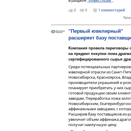
в разделе
"Инвесторам"
.
Полное описание финансового со
доступно в формате PDF.
0
0
1 комментарий
Теги
"Первый ювелирный"
расширяет базу поставщ
Компания провела переговоры 
на предмет покупки лома драгм
сертифицированного сырья дра
Среди потенциальных партнеров
ювелирной отрасли из Санкт-Пете
Новосибирска, Красноярска, Влад
производители украшений и роз
планирует приобретать у них сы
готовой продукции своим клиен
заводам. Переработка лома золот
Новосибирским, Екатеринбургск
аффинажными заводами, с котор
Расширив базу поставщиков из р
увеличит объем аффинажа драго
получат наилучшую цену.