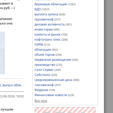
зывают в
биржевые облигации
(1283)
 руб. – с
ВДО
(1057)
ые доходы по
выплата купона
(628)
аймов.
мпании-
грузовичкоф
(257)
лько она
алу»:
деловая активность
(381)
о
инвесторам
(690)
 органическому
клиенты и рынки
(706)
е сократилась,
нафтатранс плюс
(268)
рынка.
НЗРМ
(215)
облигации
(492)
объем торгов
(234)
первичное размещение
(205)
производство
(270)
Селл-Сервис
(204)
Сибстекло
(329)
средневзвешенная цена
(390)
таксовичкоф
(207)
О
,
выпуск облигаций
,
книга
,
Ломбард 888
,
облигации
,
первичное размеще
Феррони
(194)
Финансовые новости
(224)
2.06.2026, 18:02
Все теги
т лучшие