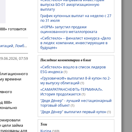
выпуска БО-01 амортизационную
выплату
График купонных выплат на неделю с 27
по 31 июля
«НЗРМ» запустил продажи
88» готовится
оцинкованного металлопроката
ектах
«Сибстекло» – финалист конкурса «Дело
в людях: компании, инвестирующие в
лигаций
,
Ломбард 888
,
облигации
,
отчётность
,
финансовые результаты
будущее»
9.06.2026, 07:59
Последние комментарии в блоге
«Сибстекло» вошло в список лидеров
ESG-индекса
(1)
облигационного
«ГрузовичкоФ» выплатил 8-й купон по 2-
ому времени
му выпуску облигаций
(1)
«САМАРАТРАНСНЕФТЬ-ТЕРМИНАЛ».
ивного
История продолжается
(1)
"Дядя Дёнер" - лучший нестационарный
д 888»
торговый объект
(1)
ционально
"Дядя Дёнер" выплатил первый купон
(1)
ормировали
Теги
е цели займа
мулированы для
Kuzina
(169)