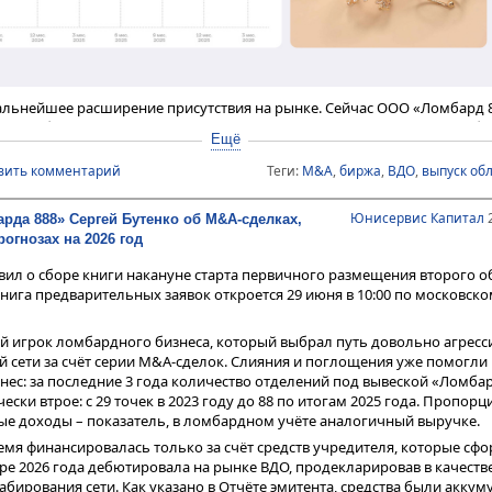
альнейшее расширение присутствия на рынке. Сейчас ООО «Ломбард 8
и ломбардов, состоящей из 39 отделений, расположенных в трех субъ
Ещё
 2 квартале были приобретены 5 отделений в Архангельской области.
вить комментарий
Теги:
M&A
,
биржа
,
ВДО
,
выпуск об
Юнисервис Капитал
2
рда 888» Сергей Бутенко об М&A-сделках,
рогнозах на 2026 год
вил о сборе книги накануне старта первичного размещения второго 
нига предварительных заявок откроется 29 июня в 10:00 по московск
й игрок ломбардного бизнеса, который выбрал путь довольно агресс
й сети за счёт серии M&A-сделок. Слияния и поглощения уже помогли
ес: за последние 3 года количество отделений под вывеской «Ломбар
ески втрое: с 29 точек в 2023 году до 88 по итогам 2025 года. Пропор
ые доходы – показатель, в ломбардном учёте аналогичный выручке.
мя финансировалась только за счёт средств учредителя, которые сф
аре 2026 года дебютировала на рынке ВДО, продекларировав в качеств
ирования сети. Как указано в Отчёте эмитента, средства были акку