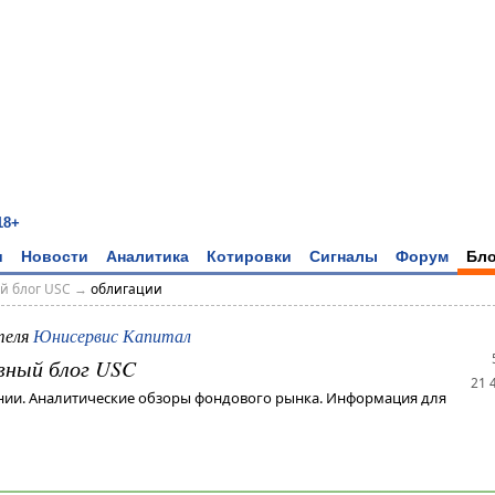
18+
и
Новости
Аналитика
Котировки
Сигналы
Форум
Бло
й блог USC
→
облигации
теля
Юнисервис Капитал
вный блог USC
21 
нии. Аналитические обзоры фондового рынка. Информация для