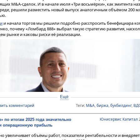
щих M&A-сделок. И в начале июля «Три восьмёрки», как эмитента на
реде, решили разместить новый выпуск аналогичным объёмом 200 млн
ью.
ные показатели ломбарда — портфель выданных займов и процентн
о ООО «Ломбард 888» наращивает процентные доходы от выданных з
ги
и начала торгов мы решили подробно расспросить бенефициара ко
енко, почему «Ломбард 888» выбрал такую стратегию развития, наско
6 года продемонстрировал положительную динамику «квартал к кварт
ем рынке и каковы риски её реализации.
величились на 14,6%, а сумма выданных займов выросла на 11,5%. Эт
 Компания вышла за рамки сезонного цикла и перешла к устойчивому
онного пика выдач в декабре выручка в 1 квартале 2026 г. не только н
е 10%, что является редким и сильным результатом для ломбардного 
Ещё
вить комментарий
Теги:
M&A
,
биржа
,
букбилдинг
,
ВД
Юнисервис Капитал
2
» по итогам 2025 года значительно
 и операционную прибыль
о увеличивает объёмы работ, показатели рентабельности и внедряе