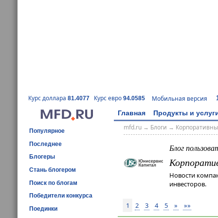
Курс доллара
Курс евро
Мобильная версия
81.4077
94.0585
Главная
Продукты и услуг
mfd.ru
→
Блоги
→
Корпоративны
Популярное
Последнее
Блог пользова
Блогеры
Корпорати
Стань блогером
Новости компа
Поиск по блогам
инвесторов.
Победители конкурса
1
2
3
4
5
»
»»
Поединки