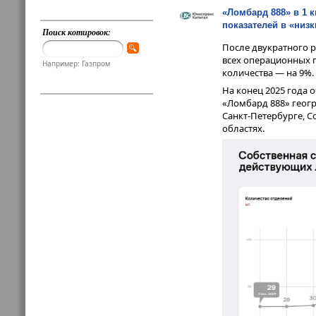
«Ломбард 888» в 1 к
показателей в «низк
Поиск котировок:
После двукратного р
всех операционных п
Например: Газпром
количества — на 9%.
На конец 2025 года 
«Ломбард 888» геог
Санкт-Петербурге, С
областях.