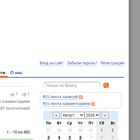
Вход на сайт
Забыли пароль?
Регистрация
ги
О нас
1
1
RSS-лента записей
5 комментариев
RSS-лента комментариев
487 посетителей
«
»
Пн
Вт
Ср
Чт
Пт
Сб
Вс
27
28
29
30
31
1
2
1 – 10 из 492
3
4
5
6
7
8
9