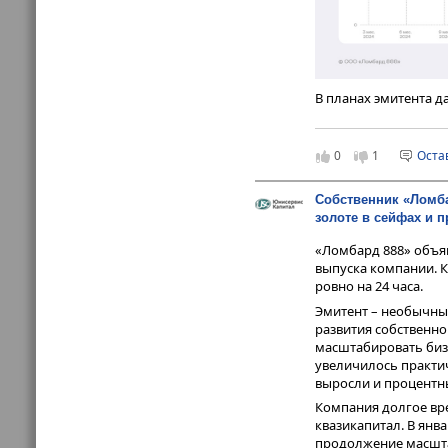
В планах эмитента д
к присоединению сет
федерации. Также во
0
1
Оста
Собственник «Ломба
золоте в сейфах и п
«Ломбард 888» объя
выпуска компании. К
ровно на 24 часа.
Эмитент – необычны
развития собственно
масштабировать бизн
увеличилось практич
выросли и процентн
Компания долгое вре
квазикапитал. В янв
продолжение масштаб