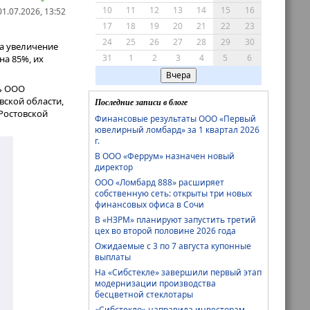
10
11
12
13
14
15
16
1.07.2026, 13:52
17
18
19
20
21
22
23
24
25
26
27
28
29
30
ла увеличение
31
1
2
3
4
5
6
на 85%, их
Вчера
ть ООО
ской области,
Последние записи в блоге
 Ростовской
Финансовые результаты ООО «Первый
ювелирный ломбард» за 1 квартал 2026
г.
В ООО «Феррум» назначен новый
директор
ООО «Ломбард 888» расширяет
собственную сеть: открыты три новых
финансовых офиса в Сочи
В «НЗРМ» планируют запустить третий
цех во второй половине 2026 года
Ожидаемые с 3 по 7 августа купонные
выплаты
На «Сибстекле» завершили первый этап
модернизации производства
бесцветной стеклотары
«Сибстекло» направила инвесторам