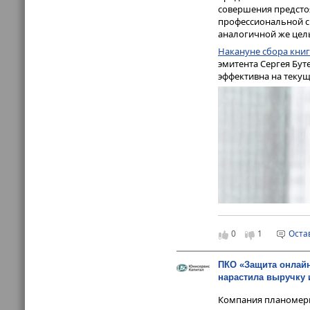
совершения предстоя
профессиональной с
аналогичной же цел
Основные операцион
нему. Ежеквартальн
Накануне сбора кни
эмитента Сергея Бут
Первый квартал 202
эффективна на текущ
процентные доходы у
демонстрирует, что
росту: после традици
но и прибавила боле
0
1
Оста
ПКО «Защита онлайн
нарастила выручку
Компания планомерн