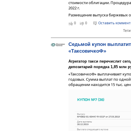
стоимости облигации. Процедура 
2022 г.
Размещение выпуска биржевых о
в июне прошлого года. Объем за
0
0
Оставить коммен
10 тыс. рублей. Купон выплачива
Теги
выпуска — 3 года. Большая част
погашение лизинга, 50 млн — на
Седьмой купон выплатит
«ТаксовичкоФ»
Агрегатор такси перечислит се
депозитарий порядка 1,85 млн р
«ТаксовичкоФ» выплачивает купо
годовых. Сумма выплат по одной 
обращении находится 15 тыс. цен