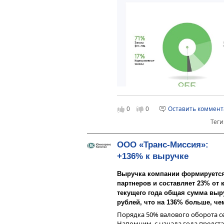
0
0
Оставить коммен
Теги
Оборот сервиса «Таксовичко
рублей. Из них 71% обеспе
ООО «Транс-Миссия»:
корпоративным обслужива
+136% к выручке
3% составляет прочая выру
Операционная прибыль сер
Выручка компании формируется 
рублей: несмотря на снижен
партнеров и составляет 23% от 
сохраняет положительную 
текущего года общая сумма выр
на лизинг и обслуживание
рублей, что на 136% больше, че
По состоянию на июнь 2020
Порядка 50% валового оборота се
партнеров «Таксовичкоф» 
Напомним, с начала года предст