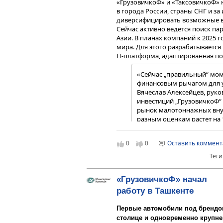
«ГрузовичкоФ» и «ТаксовичкоФ»
в города России, страны СНГ и за
диверсифицировать возможные ва
Сейчас активно ведется поиск па
Азии. В планах компаний к 2025 г
мира. Для этого разрабатываетс
IT-платформа, адаптированная по
«Сейчас „правильный“ мом
финансовым рычагом для у
Вячеслав Алексейцев, рук
инвестиций „ГрузовичкоФ“ 
рынок малотоннажных вну
разным оценкам растет на 
консолидирован и состоит
игроков, ИП и даже физиче
0
0
Оставить коммен
Несмотря на то, что „Груз
рынке, мы видим, что може
Теги
среднесрочной перспективе
предполагает не только р
«ГрузовичкоФ» начал
уровень компетенций в баз
Региональный рынок такси на 30-
работу в Ташкенте
очередь логистике пассаж
экономики, а это возможность дл
открывает многие рынки п
Благодаря уникальной модели со
доставке и доставке еды, 
Первые автомобили под брендо
году заключил договоры с 7 парт
транспорта. Мы видим бол
столице и одновременно крупне
Нижнекамск, Азнакаево, Нурлат, 