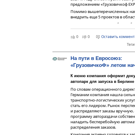
полугодие 2020 г.
предложением «Грузовичкоф EXP
Помимо вышеперечисленных напр
внедрить еще 5 проектов в облас
Для реализации масштабных обн
инвестируют в бизнес порядка 50
будет привлечено 2000 эвакуатор
0
0
Оставить коммен
увеличится до 1500.
Теги
На пути в Евросоюз:
«ГрузовичкоФ» летом нач
К июню компания оформит докум
автопарк для запуска в Берлине
По словам операционного директ
Германии компания нашла сильн
транспортно-логистических услу
стать его лидером. Рынок персп
и распределяют заказы вручную.
программу автораздачи собствен
наладить бесперебойную автома
распределения заказов.
Компания активно готовится к зап