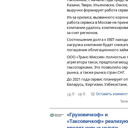
передано водителям в арен
Казани, Твери, Ульяновске, Омск
Выручка ООО «Транс-Мисси
выручки формирует работа сервис
составила по итогам 6 меся
Из-за кризиса, вызванного коро
рентабельность — 11,9%, р
работа сервиса в Москве не прин
рентабельность по чистой
компании удалось компенсироват
за счет регионов.
Соотношение долга к EBIT находит
нагрузка компании будет снижат
погашение облигационного займ
ООО «Транс-Миссия» полностью 
агрегатора такси, предполагающ
таксопарками. Это позволило се
рынка, а также рынка стран СНГ.
До 2021 года сервис планирует о
Беларусь, Киргизии, Узбекистане
0
0
Оставить коммен
Теги
«Грузовичкоф» и
Долговая нагрузка ООО «Тра
«Таксовичкоф» реализую
долг/выручка — 0,55х; долг
вводят новые услуги