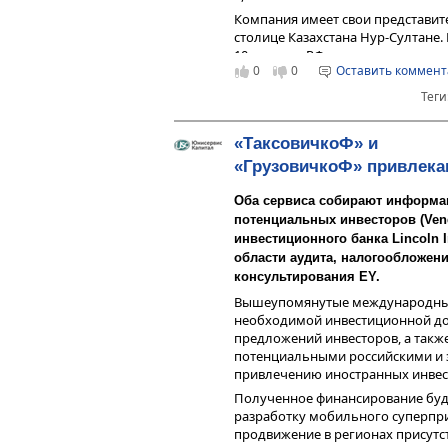
Компания имеет свои представител
столице Казахстана Нур-Султане.
10 городах РФ.
0
0
Оставить коммен
Теги
«ТаксовичкоФ» и
«ГрузовичкоФ» привлека
Оба сервиса собирают информа
потенциальных инвесторов (Vend
инвестиционного банка Lincoln In
области аудита, налогообложен
консультирования EY.
Вышеупомянутые международные
необходимой инвестиционной до
предложений инвесторов, а также
потенциальными российскими и 
привлечению иностранных инвест
Полученное финансирование буде
разработку мобильного суперпри
продвижение в регионах присутст