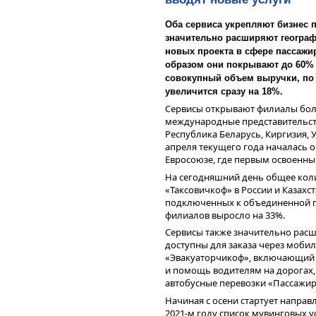
Улучшается уровень долгов
Оба сервиса укрепляют бизнес 
темпы прироста некоторых
связано с влиянием корона
значительно расширяют географ
Стратегия развития сервис
новых проекта в сфере пассажир
автопарка и расширение ге
образом они покрывают до 60% 
СНГ.
совокупный объем выручки, по
увеличится сразу на 18%.
Сервисы открывают филиалы боле
международные представительств
Республика Беларусь, Киргизия, 
апреля текущего года началась 
Евросоюзе, где первым освоенны
На сегодняшний день общее кол
«Таксовичкоф» в России и Казахст
подключенных к объединенной п
филиалов выросло на 33%.
Сервисы также значительно рас
доступны для заказа через моби
«Эвакуаторчикоф», включающий в
и помощь водителям на дорогах,
автобусные перевозки «Пассажирч
Начиная с осени стартует направл
Смотрите
PDF-версию аналитиче
2021-м году список мувинговых 