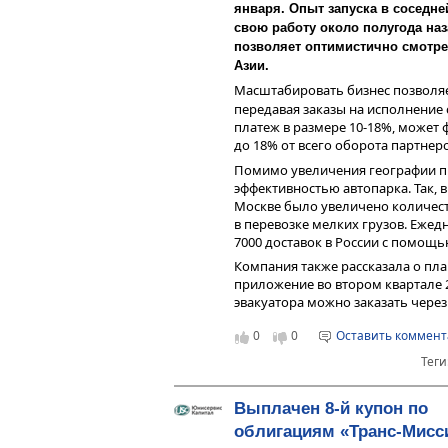
зарубежного направления позво
января. Опыт запуска в соседней
работы в столице Казахстана с с
свою работу около полугода наз
позволяет оптимистично смотре
Азии.
Масштабировать бизнес позволяе
передавая заказы на исполнение
платеж в размере 10-18%, может
до 18% от всего оборота партнеро
Помимо увеличения географии пр
эффективностью автопарка. Так, в
Москве было увеличено количеств
в перевозке мелких грузов. Ежед
7000 доставок в России с помощь
Компания также рассказала о пл
приложение во втором квартале 2
эвакуатора можно заказать чере
0
0
Оставить коммен
Теги
Выплачен 8-й купон по
облигациям «Транс-Мисс