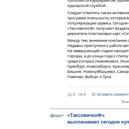
пополнится каршерингом, бронир
курьерской службой.
Следует отметить также активное
программ лояльности, которые в
популяризации сервиса. Сегодня с
«ТаксовичкоФ» получают владель
держатели пластиковых карт «Си
Между тем, внимание компании с
Недавно приступили к работе авт
На завершающей стадии находится
городах, а до конца года к списк
среди которых Нижнекамск, Ульяно
Оренбург, Новосибирск, Краснояр
Бишкек, Новокуйбышевск, Самара
Павлово, Выборг и Тула.
Обеспечивая эффективный, доступ
«ТаксовичкоФ» имеет все шансы 
амбициозных конкурентов, чтобы 
0
0
Оставить коммен
млн в сутки по России и до 2 млн
Теги
«ТаксовичкоФ»
выплачивает сегодня куп