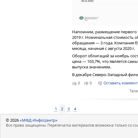
Напомним, размещение первого в
2019 г. Номинальная стоимость о
обращения — 3 года. Компания бу
месяца, начиная с августа 2020 г.
Оборот облигаций за ноябрь сос
цена — 103,7%, что является сам
выпуска значением.
В декабре Северо-Западный фил
компаниям «ТаксовичкоФ» и KIS
0
0
Оставить коммен
Эмитент на рынке облигаций».
Теги
1
2
3
4
© 2026
«МФД-ИнфоЦентр»
Все права защищены. Перепечатка материалов возможна только со ссы