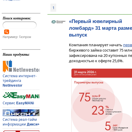
1
Поиск котировок:
«Первый ювелирный
ломбард» 31 марта разм
выпуск
Например: Газпром
Компания планирует начать
перв
биржевого займа составит 75 млн 
Наши продукты:
зафиксирована на 20 купонных п
доходностью к оферте 25,6%.
Система интернет-
трейдинга
NetInvestor
Сервис
EasyMANi
Система реал-тайм
информации
Дикси+