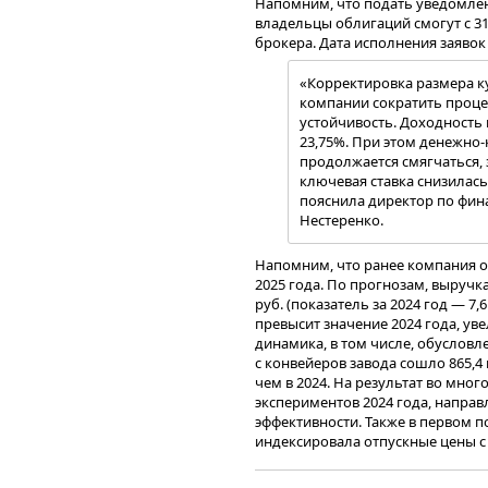
Напомним, что подать уведомлен
владельцы облигаций смогут с 31 
брокера. Дата исполнения заявок 
«Корректировка размера к
компании сократить проце
устойчивость. Доходность 
23,75%. При этом денежно-
продолжается смягчаться, 
ключевая ставка снизилась
пояснила директор по фин
Нестеренко.
Напомним, что ранее компания 
2025 года. По прогнозам, выручк
руб. (показатель за 2024 год — 7,
превысит значение 2024 года, ув
динамика, в том числе, обусловл
с конвейеров завода сошло 865,4
чем в 2024. На результат во мн
экспериментов 2024 года, напра
эффективности. Также в первом п
индексировала отпускные цены с
себестоимости.
Подробная информация о компа