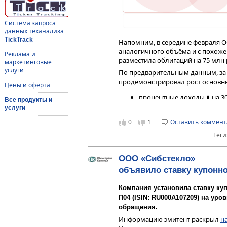
Система запроса
данных теханализа
TickTrack
Напомним, в середине февраля 
аналогичного объёма и с похожей
Реклама и
разместила облигаций на 75 млн р
маркетинговые
услуги
По предварительным данным, за
продемонстрировал рост основны
Цены и оферта
процентные доходы ⬆️ на 3
Все продукты и
услуги
выдача займов ⬆️ на 25% до 
0
1
Оставить коммен
Описание бизнес-модели, инфор
показателях, рисках и способах 
Теги
итогам 9 мес. 2025 г.
Подробный
обзор
финансового по
ООО «Сибстекло»
Коммуникация с инвесторами— на
объявило ставку купонно
Компания установила ставку ку
П04 (
ISIN
: RU000A107209) на уро
обращения.
Информацию эмитент раскрыл
н