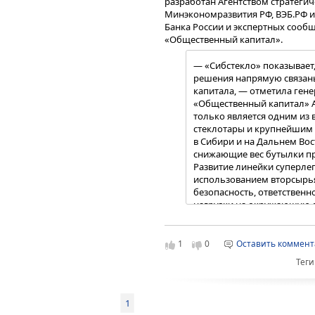
разработан Агентством стратегич
Минэкономразвития РФ, ВЭБ.РФ и
Банка России и экспертных сооб
«Общественный капитал».
— «Сибстекло» показывает
решения напрямую связан
капитала, — отметила ген
«Общественный капитал» А
только является одним из
стеклотары и крупнейшим 
в Сибири и на Дальнем Вос
снижающие вес бутылки пр
Развитие линейки суперлег
использованием вторсырья
безопасность, ответственн
нагрузки на окружающую с
планку для всей отрасли.
За проект «Сокращение экологиче
использования стекольных отход
году «Сибстеклу» присвоен стат
1
0
Оставить коммен
России».
Теги
Предприятие также вносит вклад
потребления. По итогам участия 
промышленному туризму, орган
1
Минпромторга РФ в рамках про