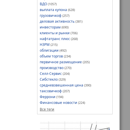
ВДО
(1057)
выплата купона
(628)
грузовичкоф
(257)
деловая активность
(381)
инвесторам
(690)
клиенты и рынки
(706)
нафтатранс плюс
(268)
НЗРМ
(215)
облигации
(492)
объем торгов
(234)
первичное размещение
(205)
производство
(270)
Селл-Сервис
(204)
Сибстекло
(329)
средневзвешенная цена
(390)
таксовичкоф
(207)
Феррони
(194)
Финансовые новости
(224)
Все теги