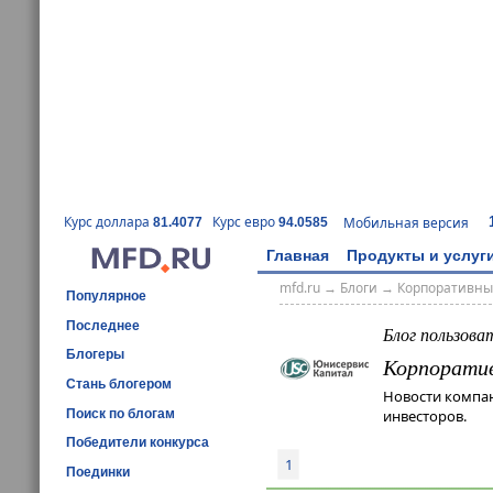
Курс доллара
Курс евро
Мобильная версия
81.4077
94.0585
Главная
Продукты и услуг
mfd.ru
→
Блоги
→
Корпоративны
Популярное
Последнее
Блог пользова
Блогеры
Корпорати
Стань блогером
Новости компа
Поиск по блогам
инвесторов.
Победители конкурса
1
Поединки