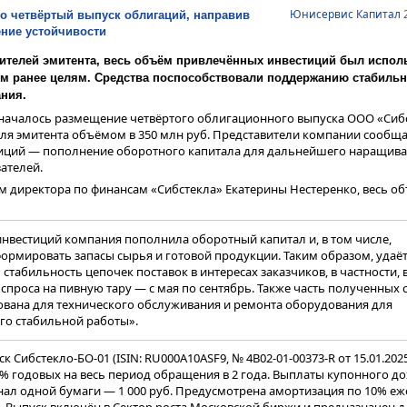
Юнисервис Капитал
2
о четвёртый выпуск облигаций, направив
ние устойчивости
ителей эмитента, весь объём привлечённых инвестиций был испол
м ранее целям. Средства поспособствовали поддержанию стабильн
ния.
а началось размещение четвёртого облигационного выпуска ООО «Сиб
ля эмитента объёмом в 350 млн руб. Представители компании сообща
иций — пополнение оборотного капитала для дальнейшего наращив
ателей.
ам директора по финансам «Сибстекла» Екатерины Нестеренко, весь о
вестиций компания пополнила оборотный капитал и, в том числе,
рмировать запасы сырья и готовой продукции. Таким образом, удаёт
стабильность цепочек поставок в интересах заказчиков, в частности, в
проса на пивную тару — с мая по сентябрь. Также часть полученных 
ована для технического обслуживания и ремонта оборудования для
го стабильной работы».
 Сибстекло-БО-01 (ISIN: RU000A10ASF9, № 4B02-01-00373-R от 15.01.202
9% годовых на весь период обращения в 2 года. Выплаты купонного д
ал одной бумаги — 1 000 руб. Предусмотрена амортизация по 10% еж
к.п. Выпуск включён в Сектор роста Московской биржи и предназначен д