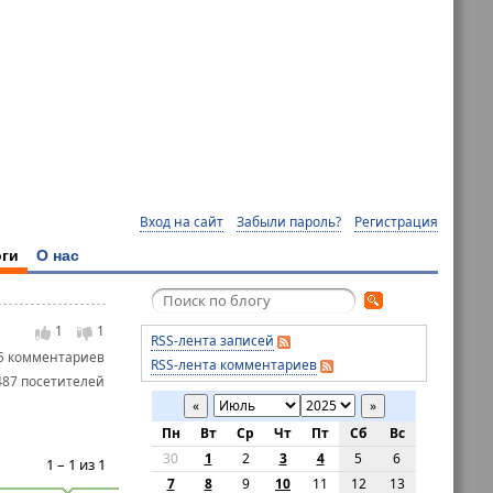
Вход на сайт
Забыли пароль?
Регистрация
ги
О нас
1
1
RSS-лента записей
5 комментариев
RSS-лента комментариев
487 посетителей
«
»
Пн
Вт
Ср
Чт
Пт
Сб
Вс
30
1
2
3
4
5
6
1 – 1 из 1
7
8
9
10
11
12
13