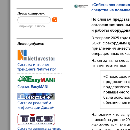
«Сибстекло» освоил
средства на повыше
Поиск котировок:
По словам представ
согласно заявленны
Например: Газпром
и работы оборудова
В феврале 2025 год
БО-01 с рекордным д
Наши продукты:
привлечения инвест
операционных показ
На сегодня, по слов
Система интернет-
освоен эмитентом:
трейдинга
NetInvestor
«С помощью ин
продолжила фо
Сервис
поддерживать 
EasyMANi
повышенного с
была использ
обеспечения е
Система реал-тайм
информации
Дикси+
Напомним, что выпуск
ставкой на уровне 2
ежемесячные. Номин
Система запроса данных
15 к.п., 70% — в 24 