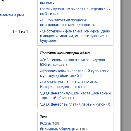
выплату
График купонных выплат на неделю с 27
по 31 июля
лиенты и рынки
,
сибстекло
«НЗРМ» запустил продажи
оцинкованного металлопроката
1 – 1 из 1
«Сибстекло» – финалист конкурса «Дело
в людях: компании, инвестирующие в
будущее»
Последние комментарии в блоге
«Сибстекло» вошло в список лидеров
ESG-индекса
(1)
«ГрузовичкоФ» выплатил 8-й купон по 2-
му выпуску облигаций
(1)
«САМАРАТРАНСНЕФТЬ-ТЕРМИНАЛ».
История продолжается
(1)
"Дядя Дёнер" - лучший нестационарный
торговый объект
(1)
"Дядя Дёнер" выплатил первый купон
(1)
Теги
Kuzina
(169)
биржевые облигации
(1283)