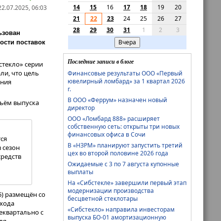
14
15
16
17
18
19
20
2.07.2025, 06:03
21
22
23
24
25
26
27
28
29
30
31
1
2
3
ьзован
Вчера
ости поставок
Последние записи в блоге
стекло» серии
ли, что цель
Финансовые результаты ООО «Первый
ювелирный ломбард» за 1 квартал 2026
ания
г.
В ООО «Феррум» назначен новый
бъём выпуска
директор
ООО «Ломбард 888» расширяет
собственную сеть: открыты три новых
финансовых офиса в Сочи
ся
В «НЗРМ» планируют запустить третий
 сезон
цех во второй половине 2026 года
средств
Ожидаемые с 3 по 7 августа купонные
выплаты
На «Сибстекле» завершили первый этап
модернизации производства
5) размещён со
бесцветной стеклотары
охода
«Сибстекло» направила инвесторам
еквартально с
выпуска БО-01 амортизационную
ля