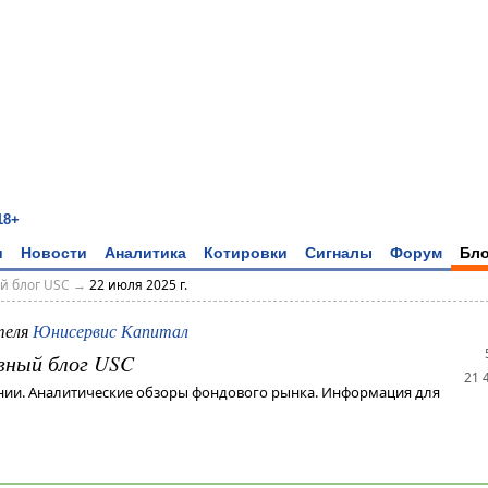
18+
и
Новости
Аналитика
Котировки
Сигналы
Форум
Бло
й блог USC
→
22 июля 2025 г.
теля
Юнисервис Капитал
вный блог USC
21 
нии. Аналитические обзоры фондового рынка. Информация для