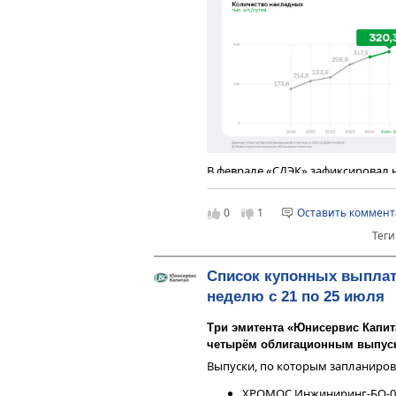
В феврале «СДЭК» зафиксировал
по счёту посылку. Если же обрати
ежесуточное количество отправл
0
1
Оставить коммен
Теги
Список купонных выплат
неделю с 21 по 25 июля
Три эмитента «Юнисервис Капит
четырём облигационным выпуска
Выпуски, по которым запланиро
ХРОМОС Инжиниринг-БО-0