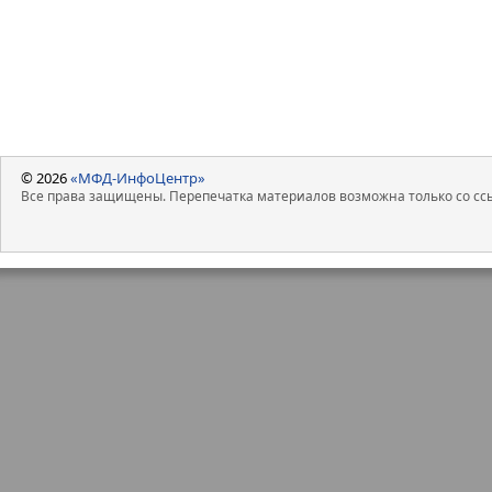
Ключевые финансовые показател
динамику: выручка ООО «СДЭК-Гл
АППГ до 10,7 млрд руб. Валовая
увеличение – рост составил 7,3% к
© 2026
«МФД-ИнфоЦентр»
Все права защищены. Перепечатка материалов возможна только со ссы
Операционная прибыль вслед за
на 6% до 917,7 млн руб. Однако 
чистой прибыли, которая продем