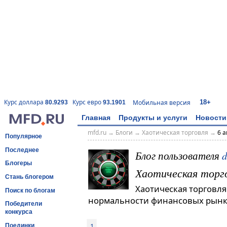
18+
Курс доллара
Курс евро
Мобильная версия
80.9293
93.1901
Главная
Продукты и услуги
Новости
mfd.ru
→
Блоги
→
Хаотическая торговля
→
6 а
Популярное
Последнее
Блог пользователя
d
Блогеры
Хаотическая торг
Стань блогером
Хаотическая торговля
Поиск по блогам
нормальности финансовых рынк
Победители
конкурса
1
Поединки