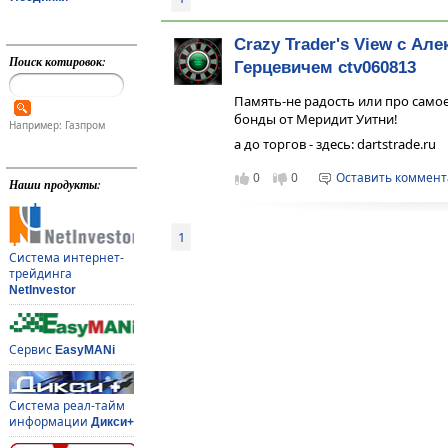
Crazy Trader's View с Ал
Поиск котировок:
Герцевичем ctv060813
Память-не радость или про само
бонды от Меридит Уитни!
Например: Газпром
а до торгов - здесь: dartstrade.ru
0
0
Оставить коммен
Наши продукты:
1
Система интернет-
трейдинга
NetInvestor
Сервис
EasyMANi
Система реал-тайм
информации
Дикси+