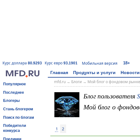
18+
Курс доллара
Курс евро
Мобильная версия
80.9293
93.1901
Главная
Продукты и услуги
Новости
mfd.ru
→
Блоги
→
Мой блог о фондовом рынк
Популярное
Последнее
Блог пользователя
S
Блогеры
Мой блог о фондов
Стань блогером
Поиск по блогам
Победители
1
2
конкурса
Поединки