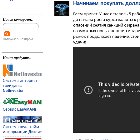
Начинаем покупать дол
Всем привет. У нас осталось 5 р
Поиск котировок:
до начала роста курса валюты к 
опасений снятия санкций с Иран
возможных новых пошлин и тари
рынок продолжает падение, стоит
Например: Газпром
удачи!
Наши продукты:
Система интернет-
трейдинга
NetInvestor
Сервис
EasyMANi
Система реал-тайм
информации
Дикси+