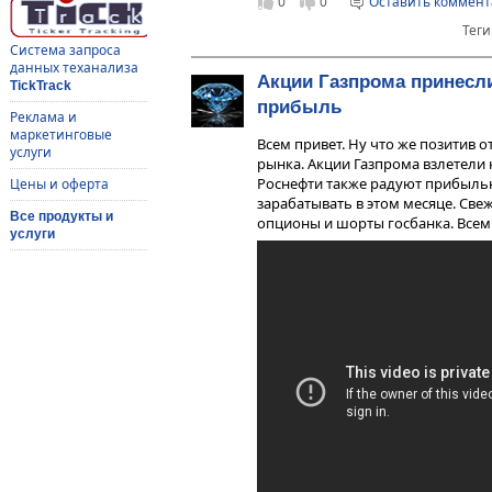
0
0
Оставить коммен
Теги
Система запроса
данных теханализа
Акции Газпрома принесл
TickTrack
прибыль
Реклама и
маркетинговые
Всем привет. Ну что же позитив 
услуги
рынка. Акции Газпрома взлетели к
Роснефти также радуют прибылью
Цены и оферта
зарабатывать в этом месяце. Све
Все продукты и
опционы и шорты госбанка. Всем 
услуги