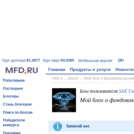
18+
Курс доллара
Курс евро
Мобильная версия
81.4077
94.0585
Главная
Продукты и услуги
Новости
mfd.ru
→
Блоги
→
Мой блог о фондовом рынк
Популярное
Последнее
Блог пользователя
SAE Un
Блогеры
Мой блог о фондово
Стань блогером
Поиск по блогам
Победители
конкурса
Записей нет.
Поединки