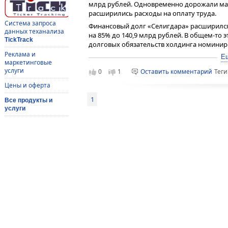
млрд рублей. Одновременно дорожали мат
расширились расходы на оплату труда.
Система запроса
Финансовый долг «Селигдара» расширился 
данных теханализа
на 85% до 140,9 млрд рублей. В общем-то 
TickTrack
долговых обязательств холдинга номиниро
протяжении 2025 года.
Реклама и
Е
маркетинговые
Получение кредитов и размещение облиг
услуги
0
1
Оставить комментарий
Теги
инвестиционного проекта «Хвойное», для
площади и ведение геологоразведочных ра
Цены и оферта
запасы золота на 21,6 тонн до 295 тонн.
1
Все продукты и
В долгосрочном плане рентабельность «Се
услуги
производства золота, олова, меди и воль
проектов, последовательно уменьшая долг
освоение месторождения Пыркыкайские ш
металлургического комбината - они обес
«Селигдара» и его выход на мировой рыно
акций «Селигдара», находящийся в районе 
учитывает тенденции и потенциал развити
фундаментальной недооцененности его це