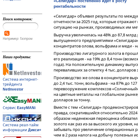
«Селигдар» постепенно идет к росту
рентабельности
«Селигдар» объявил результаты по межд
Поиск котировок:
отчетности за 2025 год, которые отражают
ситуацию на рынках, производимых им ме
Выручка увеличилась на 48% до 87,8 млрд 
Например: Газпром
выпущенного предприятиями «Селигдара» -
концентратов олова, вольфрама и меди - н
Производство лигатурного золота в прошл
Наши продукты:
его реализация - на 19% до 8,4 тонн (возм
года). На положительную динамику выпуск
переваливших за отметку 4 тыс. долларов 
Производство же олова в концентрате вырос
Система интернет-
до 2,4 тыс. тонн, вольфрама - на 87% до 12
трейдинга
перевооружение комплексов «Солнечный»
NetInvestor
на цветные металлы на глобальном рынке,
долларов за тонну.
Вместе с тем «Селигдар» продемонстриров
Сервис
EasyMANi
правда, сократившийся относительно 2024
образом неденежная переоценка обязатель
золото как раз из-за высокого их уровня, 
Система реал-тайм
забывать про увеличение операционных рас
информации
Дикси+
чем в 2 раза налога на добычу полезных и