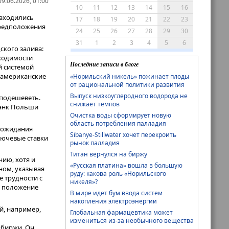
9.06.2026, 01:00
10
11
12
13
14
15
16
находились
17
18
19
20
21
22
23
 предположения
24
25
26
27
28
29
30
31
1
2
3
4
5
6
ского залива:
бходимости
Последние записи в блоге
й системой
 американские
«Норильский никель» пожинает плоды
от рациональной политики развития
Выпуск низкоуглеродного водорода не
 подешеветь.
снижает темпов
банк Польши
Очистка воды сформирует новую
область потребления палладия
я ожидания
Sibanye-Stillwater хочет перекроить
лючевые ставки
рынок палладия
Титан вернулся на биржу
нию, хотя и
«Русская платина» вошла в большую
ном, указывая
руду: какова роль «Норильского
е трудности с
никеля»?
ь положение
В мире идет бум ввода систем
накопления электроэнергии
й, например,
Глобальная фармацевтика может
измениться из-за необычного вещества
 биржи. Он