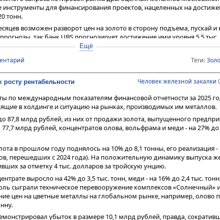
 инструменты для финансирования проектов, нацеленных на достижен
0 тонн.
яцев возможен разворот цен на золото в сторону подъема, пускай и 
прогнозы, так банк UBS прогнозирует достижение ими уровня 5,5 тыс.
е только закупкам центральных банков, больших дефицитов бюджет
Ещё
тренних и внешних долгов) и общей неопределенностью в экономике п
ментарий
Теги:
Зол
хранит свой статус тихой гавани от всех экономических перипетий.
Человек железной закалки
0
к росту рентабельности
ты по международным показателям финансовой отчетности за 2025 го
ящие в холдинге и ситуацию на рынках, производимых им металлов.
до 87,8 млрд рублей, из них от продажи золота, выпущенного предпр
 77,7 млрд рублей, концентратов олова, вольфрама и меди - на 27% до
ота в прошлом году поднялось на 10% до 8,1 тонны, его реализация - 
ков, перешедших с 2024 года). На положительную динамику выпуска ж
вших за отметку 4 тыс. долларов за тройскую унцию.
нтрате выросло на 42% до 3,5 тыс. тонн, меди - на 16% до 2,4 тыс. тонн
ю роль сыграли техническое перевооружение комплексов «Солнечный» 
ие цен на цветные металлы на глобальном рынке, например, олово 
онну.
емонстрировал убыток в размере 10,1 млрд рублей, правда, сократив