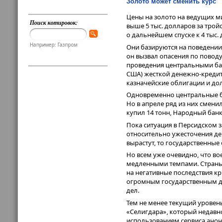
Золото может сменить курс
Цены на золото на ведущих м
Поиск котировок:
выше 5 тыс. долларов за трой
о дальнейшем спуске к 4 тыс.
Например: Газпром
Они базируются на поведении
он вызвал опасения по повод
проведения центральными ба
США) жесткой денежно-кредит
казначейские облигации и дол
Одновременно центральные ба
Но в апреле ряд из них смен
купил 14 тонн, Народный банк 
Пока ситуация в Персидском 
относительно ужесточения де
вырастут, то государственны
Но всем уже очевидно, что в
медленными темпами. Страны 
на негативные последствия кр
огромным государственным д
дел.
Тем не менее текущий урове
«Селигдара», который недавн
использованием сервиса ано