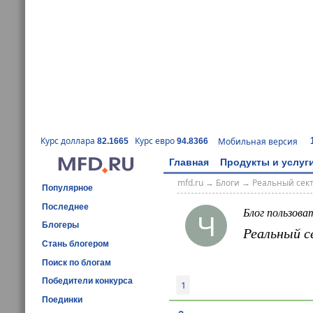
Курс доллара
Курс евро
Мобильная версия
82.1665
94.8366
Главная
Продукты и услуг
mfd.ru
→
Блоги
→
Реальный сек
Популярное
Последнее
Блог пользова
Ч
Блогеры
Реальный с
Стань блогером
Поиск по блогам
Победители конкурса
1
Поединки