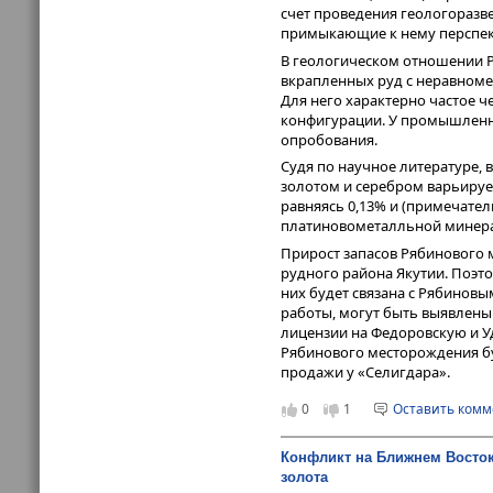
счет проведения геологоразве
примыкающие к нему перспек
В геологическом отношении 
вкрапленных руд с неравноме
Для него характерно частое 
конфигурации. У промышленно
опробования.
Судя по научное литературе,
золотом и серебром варьируетс
равняясь 0,13% и (примечател
платиновометалльной минер
Прирост запасов Рябинового
рудного района Якутии. Поэто
них будет связана с Рябинов
работы, могут быть выявлены 
лицензии на Федоровскую и Уд
Рябинового месторождения буд
продажи у «Селигдара».
0
1
Оставить ком
Конфликт на Ближнем Восто
золота