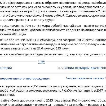
1%. Его сформировала главным образом неденежная переоценка обяза
нах на золото как раз из-за высокого их уровня, наблюдавшегося в 202
ие операционных расходов и в глаза бросается рост более чем в 2 раз
- его было уплачено около 8 млрд рублей. Одновременно дорожали
сширились расходы на оплату труда.
расширился на 70% до 154 млрд рублей, чистый долг - на 85% до 140,
 значительная часть долговых обязательств холдинга номинирована в
яжении 2025 года.
щение облигаций нужны «Селигдару» для завершения инвестиционног
 лицензий на перспективные площади и ведение геологоразведочных 
стить запасы золота на 21,6 тонн до 295 тонн.
льность «Селигдара» будет расти за счет подъема производства золот
ния дорогостоящих проектов, последовательно уменьшая долговую на
Ещё
ние месторождения Пыркыкайские штокверки и сооружение Амурског
 - они обеспечат диверсификацию бизнеса «Селигдара» и его выход 
ментарий
Теги:
акции
,
вольфрам
,
драгоценн
ий же курс акций «Селигдара», находящийся в районе 46 рублей за ш
денции и потенциал развития холдинга, свидетельствующие о фунда
Человек железной закалки
2
 перспективного месторождения
бумаг.
ьно прирастил запасы Рябинового месторождения, эксплуатируемог
работкой руды на золотоизвлекательной фабрике (запущена в 2017 г
онн в год.
 сайте «Селигдара», на начало 2025 года запасы Рябинового месторо
ийской классификации) и в целом за прошлый год они были расширены н