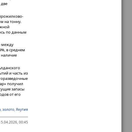
 две
прожилково-
м на тонну.
ожной
ось по данным
е между
9%, в среднем
я наличие
Алданского
тий и часть из
огоразведочные
дар» получил
екущие запасы
одов от его
р
,
золото
,
Якутия
5.04.2026, 00:45