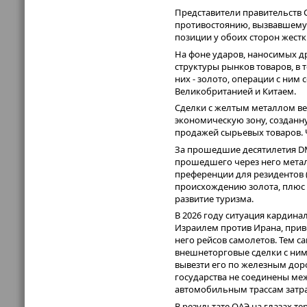
Представители правительств 
противостоянию, вызвавшему 
позиции у обоих сторон жестки
На фоне ударов, наносимых д
структуры рынков товаров, в 
них - золото, операции с ним
Великобританией и Китаем.
Сделки с желтым металлом ве
экономическую зону, созданн
продажей сырьевых товаров. Ч
За прошедшие десятилетия DM
прошедшего через него метал
преференции для резидентов (
происхождению золота, плюс
развитие туризма.
В 2026 году ситуация кардина
Израилем против Ирана, приве
него рейсов самолетов. Тем 
внешнеторговые сделки с ним 
вывезти его по железным дор
государства не соединены ме
автомобильным трассам затра
В результате ОАЭ на глазах т