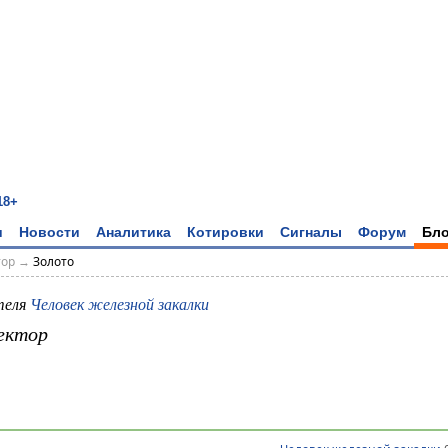
18+
и
Новости
Аналитика
Котировки
Сигналы
Форум
Бло
тор
→
Золото
теля
Человек железной закалки
ектор