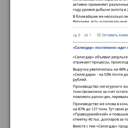
активно применяет различные
году уровня добычи золота в 2
В ближайшие же несколько мес
Впрочем, есть и радикальные 
тройскую унцию благодаря н
государств (не считая их вну
0
1
Оставить ком
любом случае золото точно со
«Селигдар» постепенно идет 
«Селигдар» объявил результа
отражают процессы, происход
Выручка увеличилась на 48% 
«Селигдара» - на 53% почти до
рублей.
Производство лигатурного зол
тонн (возможно за счет остат
повлияло ралли цен, перевали
Производство же олова в конце
на 87% до 127 тонн. Тут сво
«Правоурмийский» и повышен
отметку 40 тыс. долларов за т
Вместе с тем «Селигдар» прод