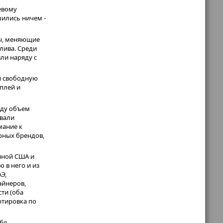
евому
шились ничем -
сы, меняющие
лива. Среди
ли наряду с
ой свободную
плей и
оду объем
овали
мание к
рных брендов,
анной США и
 в него и из
Э,
айнеров,
ти (оба
ртировка по
ебя