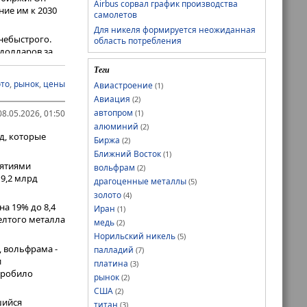
Airbus сорвал график производства
ие им к 2030
самолетов
Для никеля формируется неожиданная
небыстрого.
область потребления
 долларов за
ов лидирующих
Теги
ланеты. В
ото
,
рынок
,
цены
Авиастроение
(1)
Авиация
(2)
автопром
(1)
8.05.2026, 01:50
алюминий
(2)
д, которые
Биржа
(2)
Ближний Восток
(1)
иятиями
вольфрам
(2)
 9,2 млрд
драгоценные металлы
(5)
золото
(4)
на 19% до 8,4
Иран
(1)
елтого металла
медь
(2)
Норильский никель
(5)
, вольфрама -
палладий
(7)
и
платина
(3)
пробило
рынок
(2)
США
(2)
шийся
титан
(3)