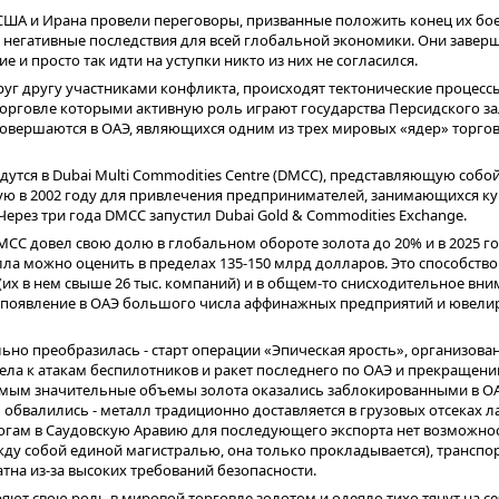
США и Ирана провели переговоры, призванные положить конец их бо
негативные последствия для всей глобальной экономики. Они завер
е и просто так идти на уступки никто из них не согласился.
руг другу участниками конфликта, происходят тектонические процес
торговле которыми активную роль играют государства Персидского за
 совершаются в ОАЭ, являющихся одним из трех мировых «ядер» торгов
дутся в Dubai Multi Commodities Centre (DMCC), представляющую соб
ую в 2002 году для привлечения предпринимателей, занимающихся ку
ерез три года DMCC запустил Dubai Gold & Commodities Exchange.
CC довел свою долю в глобальном обороте золота до 20% и в 2025 г
ла можно оценить в пределах 135-150 млрд долларов. Это способств
их в нем свыше 26 тыс. компаний) и в общем-то снисходительное вни
 появление в ОАЭ большого числа аффинажных предприятий и ювели
льно преобразилась - старт операции «Эпическая ярость», организов
ла к атакам беспилотников и ракет последнего по ОАЭ и прекращению
самым значительные объемы золота оказались заблокированными в ОА
обвалились - металл традиционно доставляется в грузовых отсеках л
огам в Саудовскую Аравию для последующего экспорта нет возможнос
жду собой единой магистралью, она только прокладывается), транспо
тна из-за высоких требований безопасности.
еряют свою роль в мировой торговле золотом и одеяло тихо тянут на с