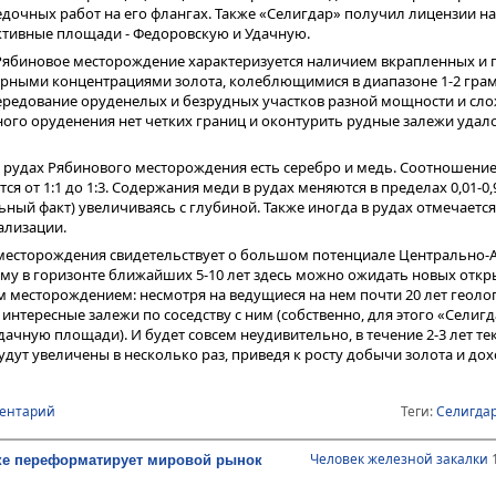
дочных работ на его флангах. Также «Селигдар» получил лицензии на
тивные площади - Федоровскую и Удачную.
Рябиновое месторождение характеризуется наличием вкрапленных и 
рными концентрациями золота, колеблющимися в диапазоне 1-2 грам
чередование оруденелых и безрудных участков разной мощности и сл
го оруденения нет четких границ и оконтурить рудные залежи удал
 в рудах Рябинового месторождения есть серебро и медь. Соотношени
я от 1:1 до 1:3. Содержания меди в рудах меняются в пределах 0,01-0,
ьный факт) увеличиваясь с глубиной. Также иногда в рудах отмечаетс
ализации.
 месторождения свидетельствует о большом потенциале Центрально-
му в горизонте ближайших 5-10 лет здесь можно ожидать новых откры
ым месторождением: несмотря на ведущиеся на нем почти 20 лет геол
интересные залежи по соседству с ним (собственно, для этого «Селиг
ачную площади). И будет совсем неудивительно, в течение 2-3 лет т
ут увеличены в несколько раз, приведя к росту добычи золота и дох
ментарий
Теги:
Cелигда
Человек железной закалки
1
ке переформатирует мировой рынок