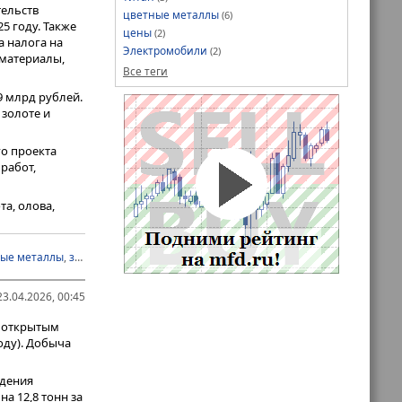
тельств
цветные металлы
(6)
5 году. Также
цены
(2)
а налога на
Электромобили
(2)
 материалы,
Все теги
9 млрд рублей.
 золоте и
о проекта
работ,
а, олова,
грузку. Тут
о
на мировой
ые металлы
,
золото
,
медь
,
олово
,
Селигдар
,
цветные металлы
туку,
ментальной
3.04.2026, 00:45
о открытым
оду). Добыча
ждения
а 12,8 тонн за