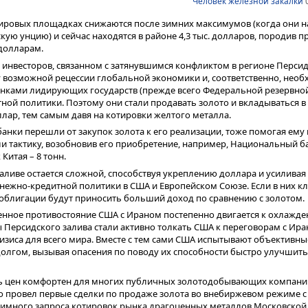
Человек железной закалки
0
ировых площадках снижаются после зимних максимумов (когда они 
скую унцию) и сейчас находятся в районе 4,3 тыс. долларов, породив
 долларам.
 инвесторов, связанном с затянувшимся конфликтом в регионе Персид
у возможной рецессии глобальной экономики и, соответственно, нео
нками лидирующих государств (прежде всего Федеральной резервно
ной политики. Поэтому они стали продавать золото и вкладываться в
лар, тем самым давя на котировки желтого металла.
нки перешли от закупок золота к его реализации, тоже помогая ему
или тактику, возобновив его приобретение, например, Национальный 
Китая – 8 тонн.
заливе остается сложной, способствуя укреплению доллара и усилива
нежно-кредитной политики в США и Европейском Союзе. Если в них к
е облигации будут приносить больший доход по сравнению с золотом.
оенное противостояние США с Ираном постепенно двигается к охлажде
Персидского залива стали активно толкать США к переговорам с Ира
изиса для всего мира. Вместе с тем сами США испытывают объективны
олгом, вызывая опасения по поводу их способности быстро улучшит
нь цен комфортен для многих публичных золотодобывающих компани
о провел первые сделки по продаже золота во внебиржевом режиме с
нимного запроса котировок рынка драгоценных металлов Московской