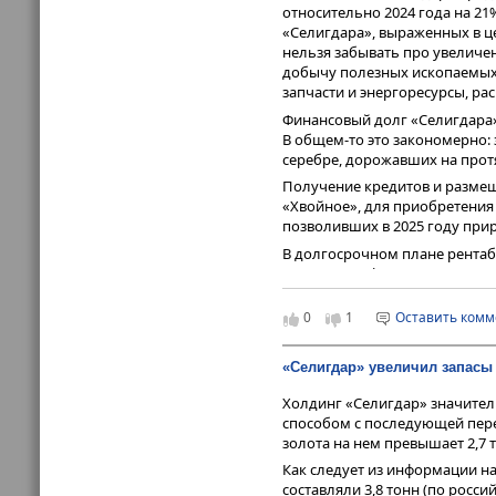
относительно 2024 года на 2
«Селигдара», выраженных в це
нельзя забывать про увеличен
добычу полезных ископаемых 
запчасти и энергоресурсы, ра
Финансовый долг «Селигдара» 
В общем-то это закономерно:
серебре, дорожавших на прот
Получение кредитов и разме
«Хвойное», для приобретения
позволивших в 2025 году прира
В долгосрочном плане рентабе
меди и вольфрама, и заверше
большую лепту внесут освое
металлургического комбината
0
1
Оставить ком
рынок марочного олова. Текущ
однозначно не учитывает тен
«Селигдар» увеличил запасы
недооцененности его ценных 
Холдинг «Селигдар» значител
способом с последующей пере
золота на нем превышает 2,7 т
Как следует из информации на
составляли 3,8 тонн (по росс