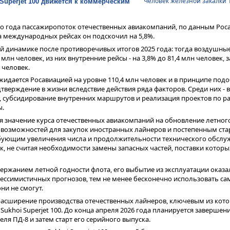
Человек железной закалки
1
uperjet 100 движется к коммерческим
го года пассажиропоток отечественных авиакомпаний, по данным Рос
а международных рейсах он подскочил на 5,8%.
ей динамике после противоречивых итогов 2025 года: тогда воздушны
млн человек, из них внутренние рейсы - на 3,8% до 81,4 млн человек, 
 человек.
жидается Росавиацией на уровне 110,4 млн человек и в принципе под
верждение в жизни вследствие действия ряда факторов. Среди них - 
, субсидирование внутренних маршрутов и реализация проектов по р
ы.
ся значение курса отечественных авиакомпаний на обновление летного
х возможностей для закупок иностранных лайнеров и постепенным ст
бующим увеличения числа и продолжительности технического обслу
, не считая необходимости замены запасных частей, поставки которых
ержанием летной годности флота, его выбытие из эксплуатации оказа
ессимистичных прогнозов, тем не менее бесконечно использовать са
ни не смогут.
расширение производства отечественных лайнеров, ключевым из кот
khoi Superjet 100. До конца апреля 2026 года планируется завершен
еля ПД-8 и затем старт его серийного выпуска.