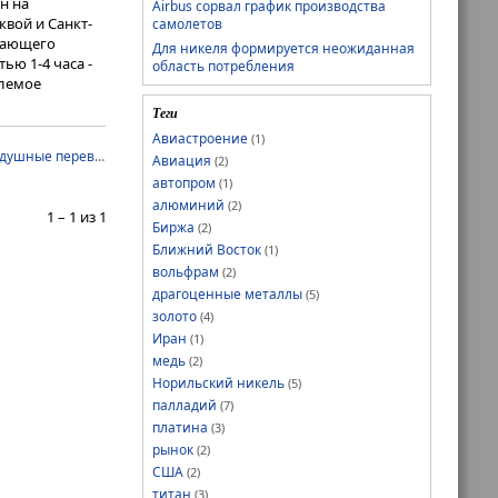
н на
Airbus сорвал график производства
квой и Санкт-
самолетов
ивающего
Для никеля формируется неожиданная
ю 1-4 часа -
область потребления
млемое
Теги
ейшем темпы их
Авиастроение
(1)
 самолетов.
душные перевозки
Авиация
(2)
ских игроков,
автопром
(1)
вок и
алюминий
(2)
1 – 1 из 1
jet 100 и его
Биржа
(2)
Ближний Восток
(1)
оветском
вольфрам
(2)
ивы ей точно
драгоценные металлы
(5)
сколько лет,
золото
(4)
Иран
(1)
ический
медь
(2)
абления
Норильский никель
(5)
палладий
(7)
платина
(3)
рынок
(2)
США
(2)
титан
(3)