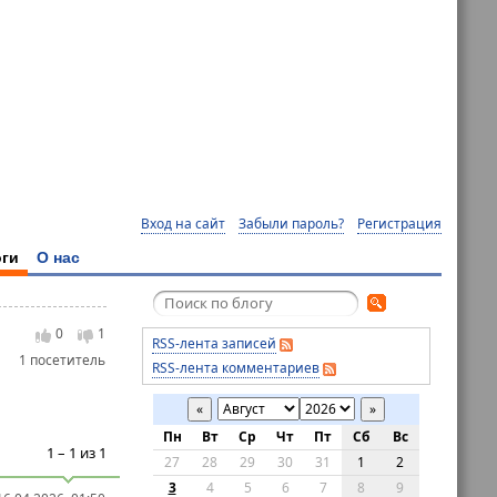
Вход на сайт
Забыли пароль?
Регистрация
ги
О нас
0
1
RSS-лента записей
1 посетитель
RSS-лента комментариев
«
»
Пн
Вт
Ср
Чт
Пт
Сб
Вс
1 – 1 из 1
27
28
29
30
31
1
2
3
4
5
6
7
8
9