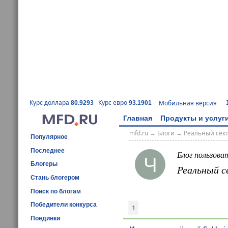
Курс доллара
Курс евро
Мобильная версия
80.9293
93.1901
Главная
Продукты и услуг
mfd.ru
→
Блоги
→
Реальный сек
Популярное
Последнее
Блог пользова
Ч
Блогеры
Реальный с
Стань блогером
Поиск по блогам
Победители конкурса
1
Поединки