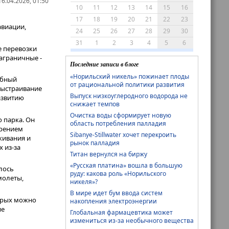
6.04.2026, 01:50
10
11
12
13
14
15
16
17
18
19
20
21
22
23
авиации,
24
25
26
27
28
29
30
31
1
2
3
4
5
6
е перевозки
заграничные -
Последние записи в блоге
«Норильский никель» пожинает плоды
обный
от рациональной политики развития
выстраивание
Выпуск низкоуглеродного водорода не
азвитию
снижает темпов
Очистка воды сформирует новую
 парка. Он
область потребления палладия
арением
Sibanye-Stillwater хочет перекроить
живания и
рынок палладия
 из-за
Титан вернулся на биржу
«Русская платина» вошла в большую
лось
руду: какова роль «Норильского
молеты,
никеля»?
В мире идет бум ввода систем
орых можно
накопления электроэнергии
ие
Глобальная фармацевтика может
измениться из-за необычного вещества