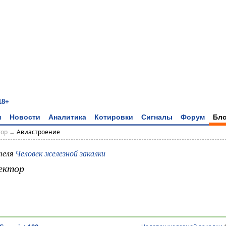
18+
и
Новости
Аналитика
Котировки
Сигналы
Форум
Бло
тор
→
Авиастроение
теля
Человек железной закалки
ектор