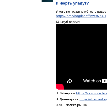
16:07 - GTRK, UWGN, BELU
и нефть упадут?
У кого не грузит ютуб, есть видео
https://t.me/bogdanoffinvest/7301
🎞 Ютуб-версия:
📱 ВК-версия:
https://vk.com/vide
🧘 Дзен-версия:
https://dzen.ru/bo
00:00 - Логика рынка