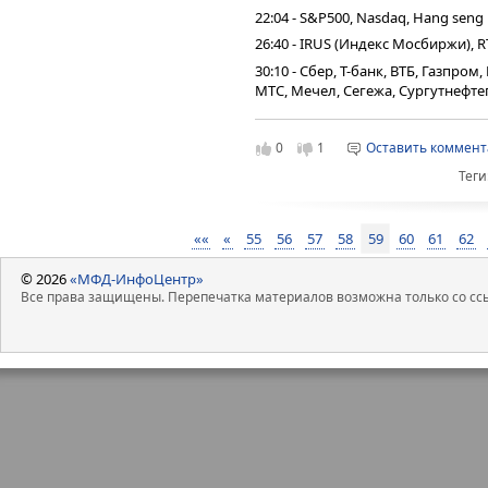
22:04 - S&P500, Nasdaq, Hang seng
26:40 - IRUS (Индекс Мосбиржи), R
30:10 - Сбер, Т-банк, ВТБ, Газпро
МТС, Мечел, Сегежа, Сургутнефтег
37:42 - Юань рубль, рубль доллар
44:28 - Фьючерс на газ, Природн
0
1
Оставить коммен
46:42 - DXY, US10Y, VIX, Серебро,
Теги
золото
49:29 - TMF, Биткойн, Apple, Tesla
««
«
55
56
57
58
59
60
61
62
50:40 - Итоги по рынку акций
54:54 - SPBE, GMKN, PIKK, TATN, SO
© 2026
«МФД-ИнфоЦентр»
Все права защищены. Перепечатка материалов возможна только со ссы