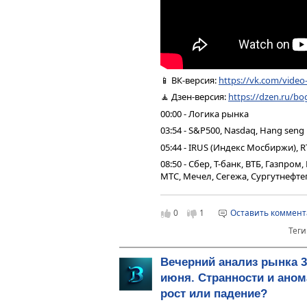
📱 ВК-версия:
https://vk.com/vide
🧘 Дзен-версия:
https://dzen.ru/bo
00:00 - Логика рынка
03:54 - S&P500, Nasdaq, Hang seng
05:44 - IRUS (Индекс Мосбиржи), R
08:50 - Сбер, Т-банк, ВТБ, Газпро
МТС, Мечел, Сегежа, Сургутнефтег
12:12 - Юань рубль, рубль доллар
12:52 - Фьючерс на газ, Природн
0
1
Оставить коммен
13:43 - DXY, US10Y, VIX, Серебро,
Теги
золото
14:50 - TMF, Биткойн, Apple, Tesla
Вечерний анализ рынка 3
15:27 - Итоги по рынку акций
июня. Странности и ано
16:35 - PHOR, AFKS
рост или падение?