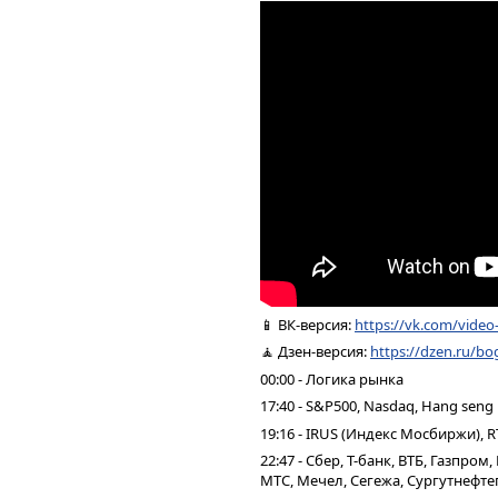
📱 ВК-версия:
https://vk.com/vide
🧘 Дзен-версия:
https://dzen.ru/bo
00:00 - Логика рынка
17:40 - S&P500, Nasdaq, Hang seng
19:16 - IRUS (Индекс Мосбиржи), R
22:47 - Сбер, Т-банк, ВТБ, Газпро
МТС, Мечел, Сегежа, Сургутнефтег