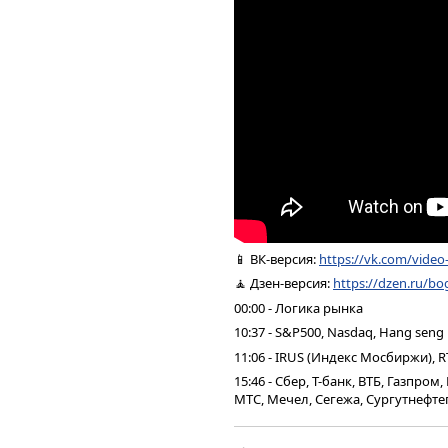
📱 ВК-версия:
https://vk.com/vide
🧘 Дзен-версия:
https://dzen.ru/bo
00:00 - Логика рынка
10:37 - S&P500, Nasdaq, Hang seng
11:06 - IRUS (Индекс Мосбиржи), R
15:46 - Сбер, Т-банк, ВТБ, Газпро
МТС, Мечел, Сегежа, Сургутнефтег
20:47 - Юань рубль, рубль доллар