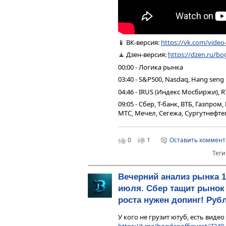
📱 ВК-версия:
https://vk.com/vide
🧘 Дзен-версия:
https://dzen.ru/bo
00:00 - Логика рынка
03:40 - S&P500, Nasdaq, Hang seng
04:46 - IRUS (Индекс Мосбиржи), R
09:05 - Сбер, Т-банк, ВТБ, Газпро
МТС, Мечел, Сегежа, Сургутнефтег
13:22 - Юань рубль, рубль доллар
14:50 - Фьючерс на газ, Природн
0
1
Оставить коммен
15:52 - DXY, US10Y, VIX, Серебро,
Теги
золото
16:34 - TMF, Биткойн, Apple, Tesla
Вечерний анализ рынка 1
17:11 - Итоги по рынку акций
июля. Сбер тащит рынок
18:55 - MOEX, MGNT, YDEX, RTKMP
роста нужен допинг! Руб
У кого не грузит ютуб, есть видео