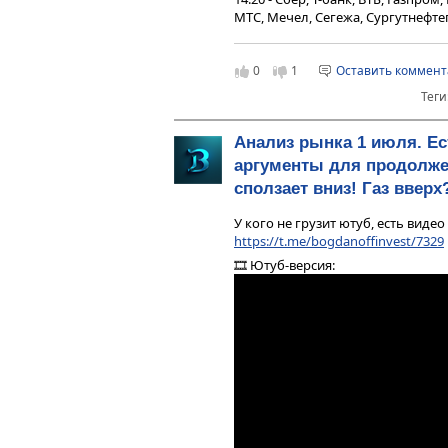
МТС, Мечел, Сегежа, Сургутнефтег
18:36 - Юань рубль, рубль доллар
21:31 - Фьючерс на газ, Природн
0
1
Оставить коммен
24:54 - DXY, US10Y, VIX, Серебро,
Теги
золото
25:20 - TMF, Биткойн, Apple, Tesla
Анализ рынка 1 июля. Ес
26:11 - Итоги по рынку акций
аргументы для продолже
27:54 - Какао, RNFT, POSI, SMLT, PI
сползает вниз! Газ вверх
У кого не грузит ютуб, есть видео
https://t.me/bogdanoffinvest/7329
🎞 Ютуб-версия: