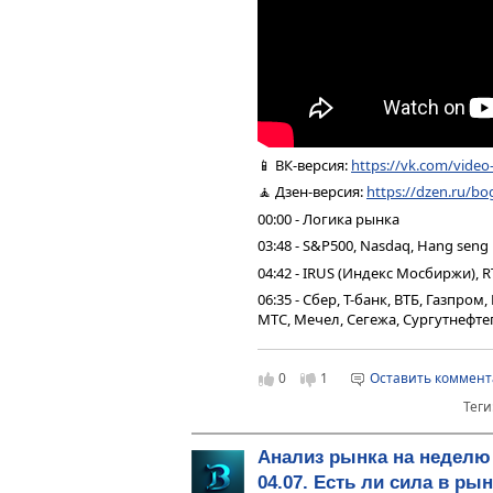
📱 ВК-версия:
https://vk.com/vide
🧘 Дзен-версия:
https://dzen.ru/bo
00:00 - Логика рынка
03:48 - S&P500, Nasdaq, Hang seng
04:42 - IRUS (Индекс Мосбиржи), R
06:35 - Сбер, Т-банк, ВТБ, Газпро
МТС, Мечел, Сегежа, Сургутнефтег
09:53 - Юань рубль, рубль доллар
10:50 - Фьючерс на газ, Природн
0
1
Оставить коммен
11:56 - DXY, US10Y, VIX, Серебро,
Теги
золото
13:05 - TMF, Биткойн, Apple, Tesla
Анализ рынка на неделю 
13:58 - Итоги по рынку акций
04.07. Есть ли сила в р