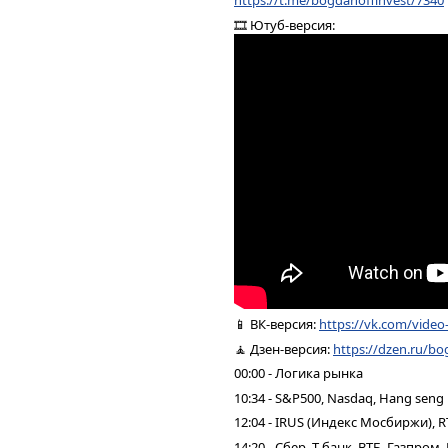
https://t.me/bogdanoffinvest/7340
🎞 Ютуб-версия:
📱 ВК-версия:
https://vk.com/vide
🧘 Дзен-версия:
https://dzen.ru/bo
00:00 - Логика рынка
10:34 - S&P500, Nasdaq, Hang seng
12:04 - IRUS (Индекс Мосбиржи), R
14:20 - Сбер, Т-банк, ВТБ, Газпро