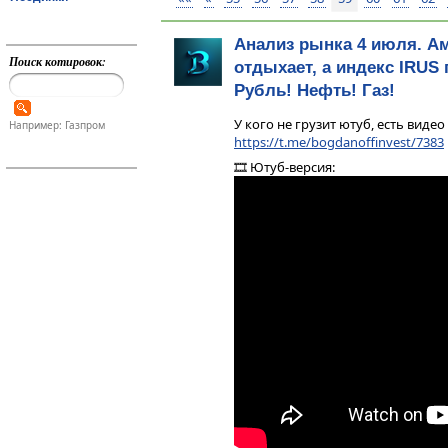
Анализ рынка 4 июля. А
Поиск котировок:
отдыхает, а индекс IRUS 
Рубль! Нефть! Газ!
У кого не грузит ютуб, есть видео
Например: Газпром
https://t.me/bogdanoffinvest/7383
🎞 Ютуб-версия: