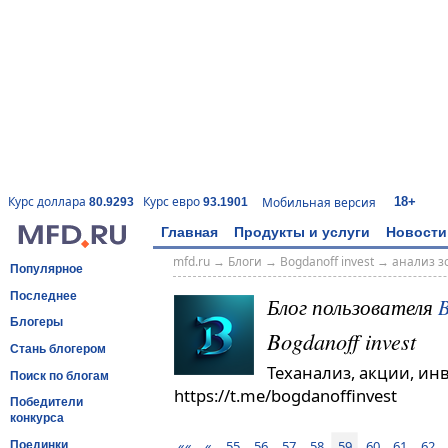
18+
Курс доллара
Курс евро
Мобильная версия
80.9293
93.1901
Главная
Продукты и услуги
Новости
mfd.ru
→
Блоги
→
Bogdanoff invest
→
анализ з
Популярное
Последнее
Блог пользователя
B
Блогеры
Bogdanoff invest
Стань блогером
Теханализ, акции, ин
Поиск по блогам
https://t.me/bogdanoffinvest
Победители
конкурса
««
«
55
56
57
58
59
60
61
62
Поединки