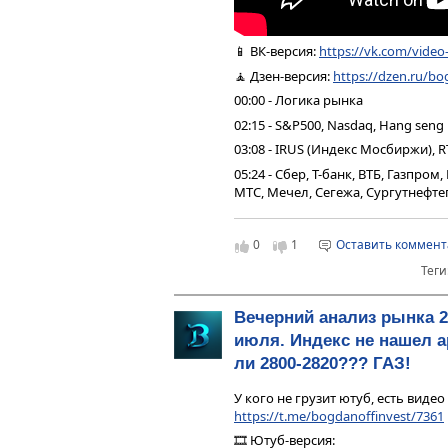
📱 ВК-версия:
https://vk.com/vide
🧘 Дзен-версия:
https://dzen.ru/bo
00:00 - Логика рынка
02:15 - S&P500, Nasdaq, Hang seng
03:08 - IRUS (Индекс Мосбиржи), R
05:24 - Сбер, Т-банк, ВТБ, Газпро
МТС, Мечел, Сегежа, Сургутнефтег
07:47 - Юань рубль, рубль доллар
08:20 - Фьючерс на газ, Природн
0
1
Оставить коммен
09:07 - DXY, US10Y, VIX, Серебро,
Теги
золото
09:44 - TMF, Биткойн, Apple, Tesla
Вечерний анализ рынка 2
10:35 - Итоги по рынку акций
июля. Индекс не нашел а
ли 2800-2820??? ГАЗ!
У кого не грузит ютуб, есть видео
https://t.me/bogdanoffinvest/7361
🎞 Ютуб-версия: