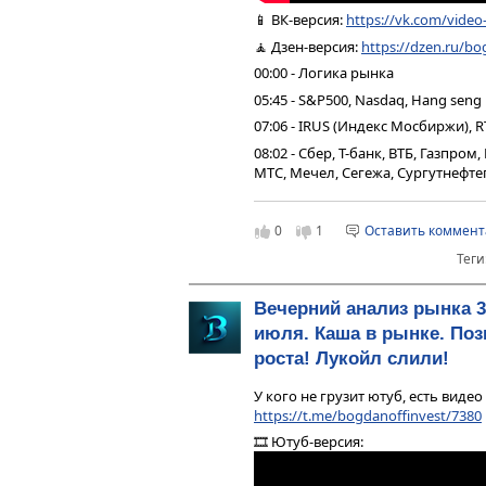
📱 ВК-версия:
https://vk.com/vide
🧘 Дзен-версия:
https://dzen.ru/bo
00:00 - Логика рынка
05:45 - S&P500, Nasdaq, Hang seng
07:06 - IRUS (Индекс Мосбиржи), R
08:02 - Сбер, Т-банк, ВТБ, Газпро
МТС, Мечел, Сегежа, Сургутнефтег
12:26 - Юань рубль, рубль доллар
12:58 - Фьючерс на газ, Природн
0
1
Оставить коммен
15:10 - DXY, US10Y, VIX, Серебро,
Теги
золото
15:37 - TMF, Биткойн, Apple, Tesla
Вечерний анализ рынка 3
16:24 - Итоги по рынку акций
июля. Каша в рынке. Поз
17:34 - PLZL
роста! Лукойл слили!
У кого не грузит ютуб, есть видео
https://t.me/bogdanoffinvest/7380
🎞 Ютуб-версия: