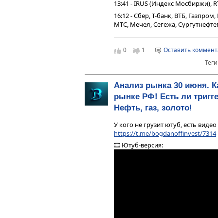
13:41 - IRUS (Индекс Мосбиржи), R
16:12 - Сбер, Т-банк, ВТБ, Газпро
МТС, Мечел, Сегежа, Сургутнефтег
19:43 - Юань рубль, рубль доллар
20:40 - Фьючерс на газ, Природн
0
1
Оставить коммен
23:17 - DXY, US10Y, VIX, Серебро,
Теги
золото
24:05 - TMF, Биткойн, Apple, Tesla
Анализ рынка 30 июня. К
24:17 - Итоги по рынку акций
рынке РФ! Есть ли триг
Нефть, газ, золото!
У кого не грузит ютуб, есть видео
https://t.me/bogdanoffinvest/7314
🎞 Ютуб-версия: