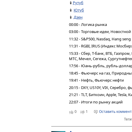
📱
Рутуб
📱
Ютуб
📱
Дзен
00:00 - Логика рынка
03:00 - Торговые идеи, Новостной
11:32 - S&P500, Nasdaq, Hang seng
11:31 - RGBI, IRUS (Индекс Мосбир
15:33 - Сбер, Т-банк, ВТБ, Газпро
МТС, Мечел, Сегежа, Сургутнефтег
17:56 - Юань-рубль, рубль-долла
18:45 - Фьючерс на газ, Природны
19:41 - Нефть, Фьючерс нефти
20:15 - DXY, US10Y, VIX, Серебро,
21:21 - TLT, Биткоин, Apple, Tesla,
22:07 - Итоги по рынку акций
0
1
Оставить коммен
Теги