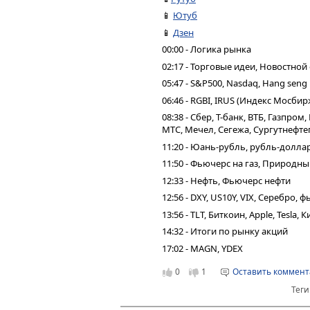
📱
Ютуб
📱
Дзен
00:00 - Логика рынка
02:17 - Торговые идеи, Новостной
05:47 - S&P500, Nasdaq, Hang seng
06:46 - RGBI, IRUS (Индекс Мосбир
08:38 - Сбер, Т-банк, ВТБ, Газпро
МТС, Мечел, Сегежа, Сургутнефтег
11:20 - Юань-рубль, рубль-долла
11:50 - Фьючерс на газ, Природны
12:33 - Нефть, Фьючерс нефти
12:56 - DXY, US10Y, VIX, Серебро,
13:56 - TLT, Биткоин, Apple, Tesla,
14:32 - Итоги по рынку акций
17:02 - MAGN, YDEX
0
1
Оставить коммен
Теги