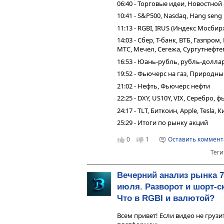
06:40 - Торговые идеи, Новостной
10:41 - S&P500, Nasdaq, Hang seng
11:13 - RGBI, IRUS (Индекс Мосбир
14:03 - Сбер, Т-банк, ВТБ, Газпро
МТС, Мечел, Сегежа, Сургутнефтег
16:53 - Юань-рубль, рубль-долла
19:52 - Фьючерс на газ, Природны
21:02 - Нефть, Фьючерс нефти
22:25 - DXY, US10Y, VIX, Серебро,
24:17 - TLT, Биткоин, Apple, Tesla,
25:29 - Итоги по рынку акций
0
1
Оставить коммен
Теги
Вечерний анализ рынка 7
июля. Разворот и шорт-с
Что в RGBI и валютой?
Всем привет! Если видео не грузи