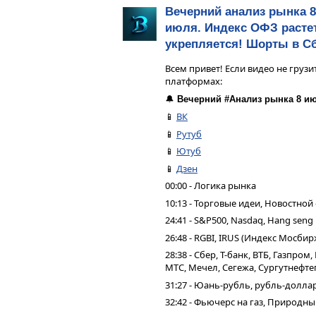
Вечерний анализ рынка 8
июля. Индекс ОФЗ растет
укрепляется! Шорты в С
Всем привет! Если видео не грузи
платформах:
🔔
Вечерний #Анализ рынка 8 ию
📱
ВК
📱
Рутуб
📱
Ютуб
📱
Дзен
00:00 - Логика рынка
10:13 - Торговые идеи, Новостной
24:41 - S&P500, Nasdaq, Hang seng
26:48 - RGBI, IRUS (Индекс Мосбир
28:38 - Сбер, Т-банк, ВТБ, Газпро
МТС, Мечел, Сегежа, Сургутнефтег
31:27 - Юань-рубль, рубль-долла
32:42 - Фьючерс на газ, Природны