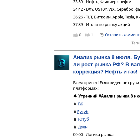
33:59 - Нефть, Фьючерс нефти
34:42 - DXY, US10Y, VIX, Серебро,
36:26 - TLT, Биткоин, Apple, Tesla,
37:39 - Итоги по рынку акций
0
1
Оставить коммен
Теги
Анализ рынка 8 июля. Б
ли рост рынка РФ? В ва
коррекция? Нефть и газ!
Всем привет! Если видео не грузи
платформах:
🔔
Утренний #Анализ рынка 8 ию
📱
ВК
📱
Рутуб
📱
Ютуб
📱
Дзен
00:00 - Логика рынка