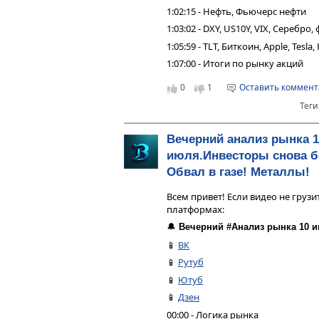
1:02:15 - Нефть, Фьючерс нефти
1:03:02 - DXY, US10Y, VIX, Серебр
1:05:59 - TLT, Биткоин, Apple, Tesl
1:07:00 - Итоги по рынку акций
0
1
Оставить коммен
Теги
Вечерний анализ рынка 1
июля.Инвесторы снова бе
Обвал в газе! Металлы!
Всем привет! Если видео не грузи
платформах:
🔔
Вечерний #Анализ рынка 10 и
📱
ВК
📱
Рутуб
📱
Ютуб
📱
Дзен
00:00 - Логика рынка