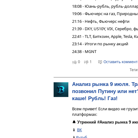
18:08 - Юань-рубль, рубль-долла
19:06 - Фьючерс на газ, Природны
21:16 - Нефть, Фьючерс нефти
21:39 - DXY, US10Y, VIX, Серебро,
22:41 - TLT, Биткоин, Apple, Tesla,
23:14 - Итоги по рынку акций
24:38 - MGNT
0
1
Оставить коммен
Теги
Анализ рынка 9 июля. Т
позвонил Путину или нет
каше! Рубль! Газ!
Всем привет! Если видео не грузи
платформах:
🔔
Утренний #Анализ рынка 9 ию
📱
ВК
📱
Рутуб