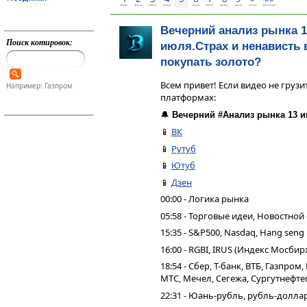
Вечерний анализ рынка 1
Поиск котировок:
июля.Страх и ненависть 
покупать золото?
Всем привет! Если видео не грузи
Например: Газпром
платформах:
🔔
Вечерний #Анализ рынка 13 и
📱
ВК
📱
Рутуб
📱
Ютуб
📱
Дзен
00:00 - Логика рынка
05:58 - Торговые идеи, Новостной
15:35 - S&P500, Nasdaq, Hang seng
16:00 - RGBI, IRUS (Индекс Мосбир
18:54 - Сбер, Т-банк, ВТБ, Газпро
МТС, Мечел, Сегежа, Сургутнефтег
22:31 - Юань-рубль, рубль-долла