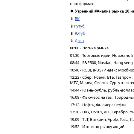
платформах:
🔔
Утренний #Анализ рынка 10 и
📱
ВК
📱
Рутуб
📱
Ютуб
📱
Дзен
00:00 - Логика рынка
01:30 - Торговые идеи, Новостной
08:44 - S&P500, Nasdaq, Hang seng
10:40 - RGBI, IRUS (Индекс Мосбир
12:22 - Сбер, Т-банк, ВТБ, Газпро
МТС, Мечел, Сегежа, Сургутнефтег
14:44 - Юань-рубль, рубль-долла
16:08 - Фьючерс на газ, Природны
17:12 - Нефть, Фьючерс нефти
17:30 - DXY, US10Y, VIX, Серебро,
19:09 - TLT, Биткоин, Apple, Tesla,
19:52 - Итоги по рынку акций