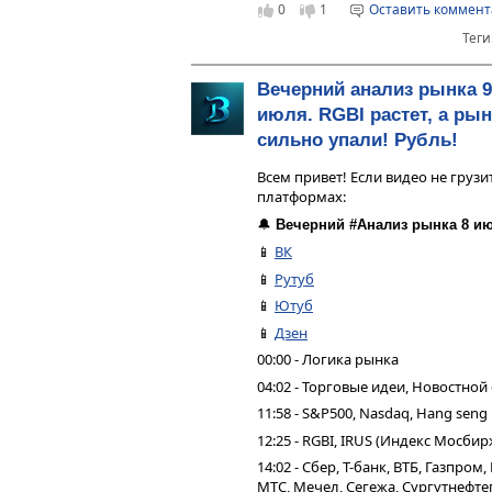
0
1
Оставить коммен
Теги
Вечерний анализ рынка 9
июля. RGBI растет, а рын
сильно упали! Рубль!
Всем привет! Если видео не грузи
платформах:
🔔
Вечерний #Анализ рынка 8 ию
📱
ВК
📱
Рутуб
📱
Ютуб
📱
Дзен
00:00 - Логика рынка
04:02 - Торговые идеи, Новостной
11:58 - S&P500, Nasdaq, Hang seng
12:25 - RGBI, IRUS (Индекс Мосбир
14:02 - Сбер, Т-банк, ВТБ, Газпро
МТС, Мечел, Сегежа, Сургутнефтег