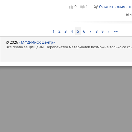
0
1
Оставить коммен
Теги
1
2
3
4
5
6
7
8
9
»
»»
© 2026
«МФД-ИнфоЦентр»
Все права защищены. Перепечатка материалов возможна только со ссы