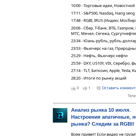
10:00 - Торговые идеи, Новостной
17:11 - S&P500, Nasdaq, Hang seng
17:48 - RGBI, IRUS (Индекс Мосбир
20:06 - Сбер, Т-банк, ВТБ, Газпро
МТС, Мечел, Сегежа, Сургутнефтег
23:34 - Юань-рубль, рубль-долла
23:53 - Фьючерс на газ, Природны
25:29 - Нефть, Фьючерс нефти
25:59 - DXY, US10Y, VIX, Серебро,
27:14 - TLT, Биткоин, Apple, Tesla,
28:20 - Итоги по рынку акций
0
1
Оставить коммен
Теги
Анализ рынка 10 июля.
Настроения апатичные, н
рынка? Следим за RGBI!
Всем привет! Если видео не грузи