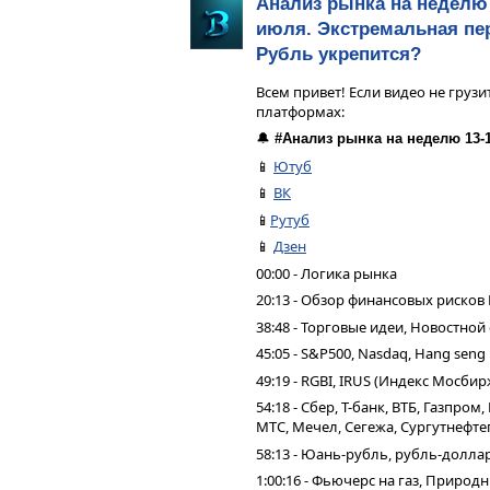
Анализ рынка на неделю 
июля. Экстремальная пер
Рубль укрепится?
Всем привет! Если видео не грузи
платформах:
🔔
#Анализ рынка на неделю 13-
📱
Ютуб
📱
ВК
📱
Рутуб
📱
Дзен
00:00 - Логика рынка
20:13 - Обзор финансовых рисков
38:48 - Торговые идеи, Новостной
45:05 - S&P500, Nasdaq, Hang seng
49:19 - RGBI, IRUS (Индекс Мосбир
54:18 - Сбер, Т-банк, ВТБ, Газпро
МТС, Мечел, Сегежа, Сургутнефтег
58:13 - Юань-рубль, рубль-долла
1:00:16 - Фьючерс на газ, Природ