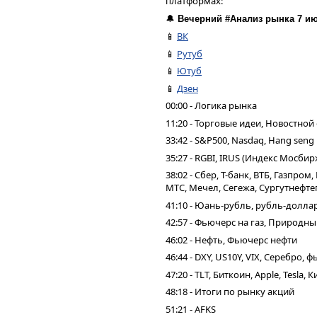
платформах:
🔔
Вечерний #Анализ рынка 7 ию
📱
ВК
📱
Рутуб
📱
Ютуб
📱
Дзен
00:00 - Логика рынка
11:20 - Торговые идеи, Новостной
33:42 - S&P500, Nasdaq, Hang seng
35:27 - RGBI, IRUS (Индекс Мосбир
38:02 - Сбер, Т-банк, ВТБ, Газпро
МТС, Мечел, Сегежа, Сургутнефтег
41:10 - Юань-рубль, рубль-долла
42:57 - Фьючерс на газ, Природны
46:02 - Нефть, Фьючерс нефти
46:44 - DXY, US10Y, VIX, Серебро,
47:20 - TLT, Биткоин, Apple, Tesla,
48:18 - Итоги по рынку акций
51:21 - AFKS