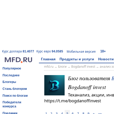
18+
Курс доллара
Курс евро
Мобильная версия
81.4077
94.0585
Главная
Продукты и услуги
Новости
mfd.ru
→
Блоги
→
Bogdanoff invest
→
анализ з
Популярное
Последнее
Блог пользователя
B
Блогеры
Bogdanoff invest
Стань блогером
Теханализ, акции, ин
Поиск по блогам
https://t.me/bogdanoffinvest
Победители
конкурса
1
2
3
4
5
6
7
8
9
»
»»
Поединки