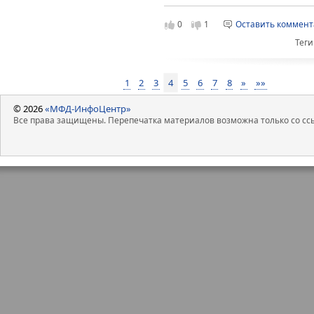
0
1
Оставить коммен
Теги
1
2
3
4
5
6
7
8
»
»»
© 2026
«МФД-ИнфоЦентр»
Все права защищены. Перепечатка материалов возможна только со ссы