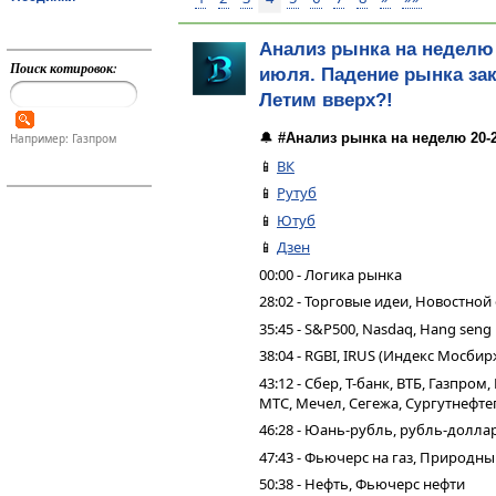
Анализ рынка на неделю 
Поиск котировок:
июля. Падение рынка за
Летим вверх?!
🔔
#Анализ рынка на неделю 20-
Например: Газпром
📱
ВК
📱
Рутуб
📱
Ютуб
📱
Дзен
00:00 - Логика рынка
28:02 - Торговые идеи, Новостной
35:45 - S&P500, Nasdaq, Hang seng
38:04 - RGBI, IRUS (Индекс Мосбир
43:12 - Сбер, Т-банк, ВТБ, Газпро
МТС, Мечел, Сегежа, Сургутнефтег
46:28 - Юань-рубль, рубль-долла
47:43 - Фьючерс на газ, Природн
50:38 - Нефть, Фьючерс нефти