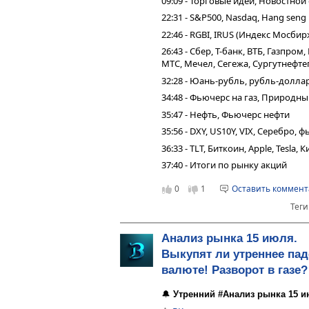
09:09 - Торговые идеи, Новостной
22:31 - S&P500, Nasdaq, Hang seng
22:46 - RGBI, IRUS (Индекс Мосбир
26:43 - Сбер, Т-банк, ВТБ, Газпро
МТС, Мечел, Сегежа, Сургутнефтег
32:28 - Юань-рубль, рубль-долла
34:48 - Фьючерс на газ, Природны
35:47 - Нефть, Фьючерс нефти
35:56 - DXY, US10Y, VIX, Серебро,
36:33 - TLT, Биткоин, Apple, Tesla,
37:40 - Итоги по рынку акций
0
1
Оставить коммен
Теги
Анализ рынка 15 июля.
Выкупят ли утреннее пад
валюте! Разворот в газе?
🔔
Утренний #Анализ рынка 15 и