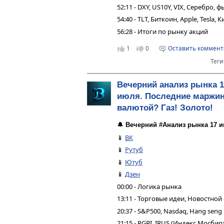
52:11 - DXY, US10Y, VIX, Серебро,
54:40 - TLT, Биткоин, Apple, Tesla,
56:28 - Итоги по рынку акций
1
0
Оставить коммен
Теги
Вечерний анализ рынка 1
июля. Последние маржин
валютой? Газ! Золото!
🔔
Вечерний #Анализ рынка 17 и
📱
ВК
📱
Рутуб
📱
Ютуб
📱
Дзен
00:00 - Логика рынка
13:11 - Торговые идеи, Новостной
20:37 - S&P500, Nasdaq, Hang seng
21:15 - RGBI, IRUS (Индекс Мосбир