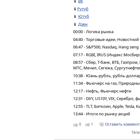
📱
ВК
📱
Рутуб
📱
Ютуб
📱
Дзен
00:00 - Логика рынка
04:40 - Торговые идеи, Новостной
06:47 - S&P500, Nasdaq, Hang seng
07:17 - RGBI, IRUS (Индекс Мосбир
08:57 - Сбер, Т-банк, ВТБ, Газпро
МТС, Мечел, Сегежа, Сургутнефтег
10:38 - Юань-рубль, рубль-долла
11:34 - Фьючерс на газ, Природны
12:17 - Нефть, Фьючерс нефти
12:31 - DXY, US10Y, VIX, Серебро,
12:55 - TLT, Биткоин, Apple, Tesla,
13:44 - Итоги по рынку акций
0
1
Оставить коммен
Теги