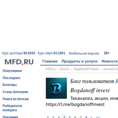
18+
Курс доллара
Курс евро
Мобильная версия
80.9293
93.1901
Главная
Продукты и услуги
Новости
mfd.ru
→
Блоги
→
Bogdanoff invest
→
анализ з
Популярное
Последнее
Блог пользователя
B
Блогеры
Bogdanoff invest
Стань блогером
Теханализ, акции, ин
Поиск по блогам
https://t.me/bogdanoffinvest
Победители
конкурса
1
2
3
4
5
6
7
8
»
»»
Поединки