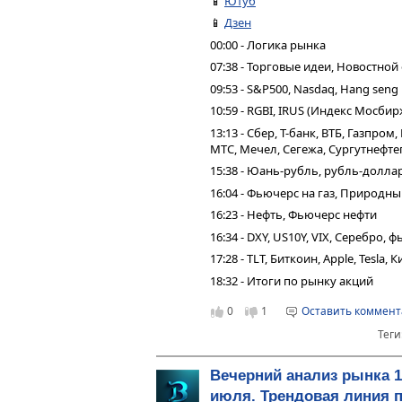
📱
Ютуб
📱
Дзен
00:00 - Логика рынка
07:38 - Торговые идеи, Новостной
09:53 - S&P500, Nasdaq, Hang seng
10:59 - RGBI, IRUS (Индекс Мосбир
13:13 - Сбер, Т-банк, ВТБ, Газпро
МТС, Мечел, Сегежа, Сургутнефтег
15:38 - Юань-рубль, рубль-долла
16:04 - Фьючерс на газ, Природн
16:23 - Нефть, Фьючерс нефти
16:34 - DXY, US10Y, VIX, Серебро,
17:28 - TLT, Биткоин, Apple, Tesla,
18:32 - Итоги по рынку акций
0
1
Оставить коммен
Теги
Вечерний анализ рынка 1
июля. Трендовая линия п