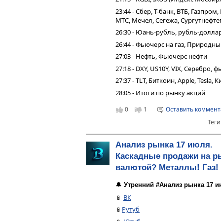
23:44 - Сбер, Т-банк, ВТБ, Газпро
МТС, Мечел, Сегежа, Сургутнефтег
26:30 - Юань-рубль, рубль-долла
26:44 - Фьючерс на газ, Природн
27:03 - Нефть, Фьючерс нефти
27:18 - DXY, US10Y, VIX, Серебро,
27:37 - TLT, Биткоин, Apple, Tesla,
28:05 - Итоги по рынку акций
0
1
Оставить коммен
Теги
Анализ рынка 17 июля.
Каскадные продажи на ры
валютой? Металлы! Газ!
🔔
Утренний #Анализ рынка 17 и
📱
ВК
📱
Рутуб