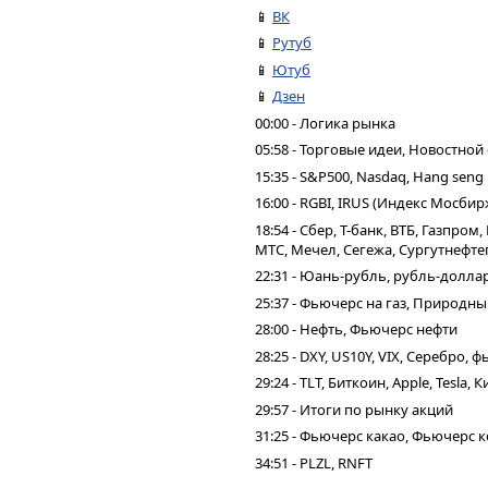
📱
ВК
📱
Рутуб
📱
Ютуб
📱
Дзен
00:00 - Логика рынка
05:58 - Торговые идеи, Новостной
15:35 - S&P500, Nasdaq, Hang seng
16:00 - RGBI, IRUS (Индекс Мосбир
18:54 - Сбер, Т-банк, ВТБ, Газпро
МТС, Мечел, Сегежа, Сургутнефтег
22:31 - Юань-рубль, рубль-долла
25:37 - Фьючерс на газ, Природны
28:00 - Нефть, Фьючерс нефти
28:25 - DXY, US10Y, VIX, Серебро,
29:24 - TLT, Биткоин, Apple, Tesla,
29:57 - Итоги по рынку акций
31:25 - Фьючерс какао, Фьючерс 
34:51 - PLZL, RNFT