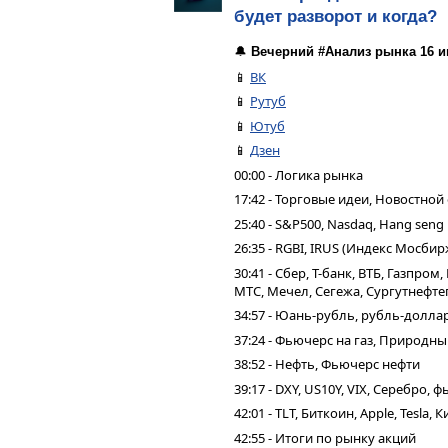
будет разворот и когда?
🔔
Вечерний #Анализ рынка 16 и
📱
ВК
📱
Рутуб
📱
Ютуб
📱
Дзен
00:00 - Логика рынка
17:42 - Торговые идеи, Новостной
25:40 - S&P500, Nasdaq, Hang seng
26:35 - RGBI, IRUS (Индекс Мосбир
30:41 - Сбер, Т-банк, ВТБ, Газпро
МТС, Мечел, Сегежа, Сургутнефтег
34:57 - Юань-рубль, рубль-долла
37:24 - Фьючерс на газ, Природны
38:52 - Нефть, Фьючерс нефти
39:17 - DXY, US10Y, VIX, Серебро,
42:01 - TLT, Биткоин, Apple, Tesla,
42:55 - Итоги по рынку акций