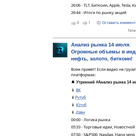
26:06 - TLT, Биткоин, Apple, Tesla,
26:44 - Итоги по рынку акций
0
1
Оставить коммен
Теги
Анализ рынка 14 июля.
Огромные объемы в индек
нефть, золото, биткоин!
Всем привет! Если видео не грузи
платформах:
🔔
Утренний #Анализ рынка 14 и
📱
ВК
📱
Рутуб
📱
Ютуб
📱
Дзен
00:00 - Логика рынка
05:33 - Торговые идеи, Новостной
07:50 - S&P500, Nasdaq, Hang seng