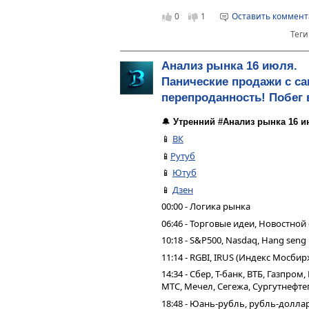
0
1
Оставить коммен
Теги
Анализ рынка 16 июля.
Панические продажи с са
перепроданность! Побег 
🔔
Утренний #Анализ рынка 16 и
📱
ВК
📱
Рутуб
📱
Ютуб
📱
Дзен
00:00 - Логика рынка
06:46 - Торговые идеи, Новостной
10:18 - S&P500, Nasdaq, Hang seng
11:14 - RGBI, IRUS (Индекс Мосбир
14:34 - Сбер, Т-банк, ВТБ, Газпро
МТС, Мечел, Сегежа, Сургутнефтег
18:48 - Юань-рубль, рубль-долла