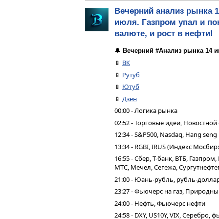
Вечерний анализ рынка 1
июля. Газпром упал и пон
валюте, и рост в нефти!
🔔
Вечерний #Анализ рынка 14 и
📱
ВК
📱
Рутуб
📱
Ютуб
📱
Дзен
00:00 - Логика рынка
02:52 - Торговые идеи, Новостной
12:34 - S&P500, Nasdaq, Hang seng
13:34 - RGBI, IRUS (Индекс Мосбир
16:55 - Сбер, Т-банк, ВТБ, Газпро
МТС, Мечел, Сегежа, Сургутнефтег
21:00 - Юань-рубль, рубль-долла
23:27 - Фьючерс на газ, Природны
24:00 - Нефть, Фьючерс нефти
24:58 - DXY, US10Y, VIX, Серебро,