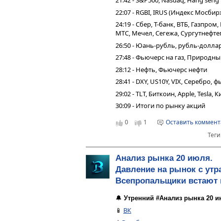
21:42 - S&P500, Nasdaq, Hang seng
22:07 - RGBI, IRUS (Индекс Мосбир
24:19 - Сбер, Т-банк, ВТБ, Газпро
МТС, Мечел, Сегежа, Сургутнефтег
26:50 - Юань-рубль, рубль-долла
27:48 - Фьючерс на газ, Природн
28:12 - Нефть, Фьючерс нефти
28:41 - DXY, US10Y, VIX, Серебро,
29:02 - TLT, Биткоин, Apple, Tesla,
30:09 - Итоги по рынку акций
0
1
Оставить коммен
Теги
Анализ рынка 20 июля.
Давление на рынок с утр
Всепропальщики встают 
🔔
Утренний #Анализ рынка 20 и
📱
ВК