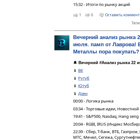
15:32 - Итоги по рынку акций
1
0
Оставить коммен
Теги
Вечерний анализ рынка 2
июля. памп от Лаврова! 
Металлы пора покупать?
🔔
Вечерний #Анализ рынка 22 и
📱
ВК
📱
Рутуб
📱
Ютуб
📱
Дзен
00:00 - Логика рынка
03:34 - Торговые идеи, Новостной
19:41 - S&P500, Nasdaq, Hang seng
20:04 - RGBI, IRUS (Индекс Мосбир
22:39 - Сбер, Т-банк, ВТБ, Газпро
МТС, Мечел, Сегежа, Сургутнефтег