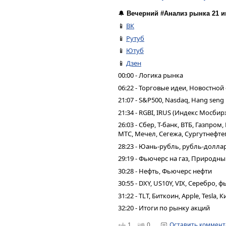
🔔
Вечерний #Анализ рынка 21 и
📱
ВК
📱
Рутуб
📱
Ютуб
📱
Дзен
00:00 - Логика рынка
06:22 - Торговые идеи, Новостной
21:07 - S&P500, Nasdaq, Hang seng
21:34 - RGBI, IRUS (Индекс Мосбир
26:03 - Сбер, Т-банк, ВТБ, Газпро
МТС, Мечел, Сегежа, Сургутнефтег
28:23 - Юань-рубль, рубль-долла
29:19 - Фьючерс на газ, Природн
30:28 - Нефть, Фьючерс нефти
30:55 - DXY, US10Y, VIX, Серебро,
31:22 - TLT, Биткоин, Apple, Tesla,
32:20 - Итоги по рынку акций
1
0
Оставить коммен