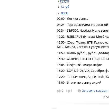
📱
Рутуб
📱
Ютуб
📱
Дзен
00:00 - Логика рынка
04:24 - Торговые идеи, Новостной
09:34 - S&P500, Nasdaq, Hang seng
10:22 - RGBI, IRUS (Индекс Мосбир
12:50 - Сбер, Т-банк, ВТБ, Газпро
МТС, Мечел, Сегежа, Сургутнефтег
14:50 - Юань-рубль, рубль-долла
15:40 - Фьючерс на газ, Природн
16:05 - Нефть, Фьючерс нефти
16:20 - DXY, US10Y, VIX, Серебро,
17:20 - TLT, Биткоин, Apple, Tesla,
18:09 - Итоги по рынку акций
0
1
Оставить коммен
Теги