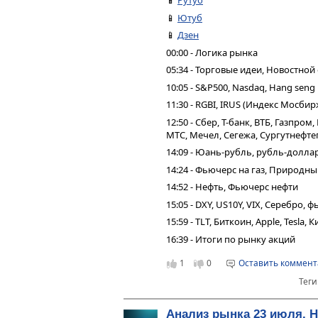
📱
Рутуб
📱
Ютуб
📱
Дзен
00:00 - Логика рынка
05:34 - Торговые идеи, Новостной
10:05 - S&P500, Nasdaq, Hang seng
11:30 - RGBI, IRUS (Индекс Мосбир
12:50 - Сбер, Т-банк, ВТБ, Газпро
МТС, Мечел, Сегежа, Сургутнефтег
14:09 - Юань-рубль, рубль-долла
14:24 - Фьючерс на газ, Природн
14:52 - Нефть, Фьючерс нефти
15:05 - DXY, US10Y, VIX, Серебро,
15:59 - TLT, Биткоин, Apple, Tesla,
16:39 - Итоги по рынку акций
1
0
Оставить коммен
Теги
Анализ рынка 23 июля. 