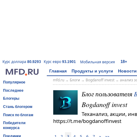
18+
Курс доллара
Курс евро
Мобильная версия
80.9293
93.1901
Главная
Продукты и услуги
Новости
mfd.ru
→
Блоги
→
Bogdanoff invest
→
анализ з
Популярное
Последнее
Блог пользователя
B
Блогеры
Bogdanoff invest
Стань блогером
Теханализ, акции, ин
Поиск по блогам
https://t.me/bogdanoffinvest
Победители
конкурса
1
2
3
4
5
6
7
»
»»
Поединки