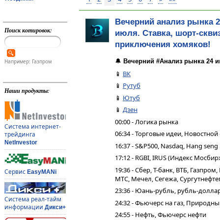
Вечерний анализ рынка 2
Поиск котировок:
июля. Ставка, шорт-сквиз
приключения хомяков!
🔔
Вечерний #Анализ рынка 24 и
Например: Газпром
📱
ВК
📱
Рутуб
Наши продукты:
📱
Ютуб
📱
Дзен
00:00 - Логика рынка
Система интернет-
06:34 - Торговые идеи, Новостной
трейдинга
NetInvestor
16:37 - S&P500, Nasdaq, Hang seng
17:12 - RGBI, IRUS (Индекс Мосбир
19:36 - Сбер, Т-банк, ВТБ, Газпро
Сервис
EasyMANi
МТС, Мечел, Сегежа, Сургутнефтег
23:36 - Юань-рубль, рубль-долла
Система реал-тайм
24:32 - Фьючерс на газ, Природн
информации
Дикси+
24:55 - Нефть, Фьючерс нефти