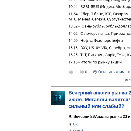
10:44 - RGBI, IRUS (Индекс Мосбир
11:54 - Сбер, Т-банк, ВТБ, Газпро
МТС, Мечел, Сегежа, Сургутнефтег
13:52 - Юань-рубль, рубль-долла
14:02 - Фьючерс на газ, Природн
14:50 - Нефть, Фьючерс нефти
15:15 - DXY, US10Y, VIX, Серебро,
16:25 - TLT, Биткоин, Apple, Tesla,
17:15 - Итоги по рынку акций
1
0
Оставить коммен
Теги
Вечерний анализ рынка 2
июля. Металлы валятся!
сильный или слабый?
🔔
Вечерний #Анализ рынка 23 и
📱
ВК