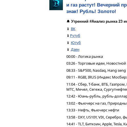
и газ растут! Вечерний п
знак! Рубль! Золото!
🔔
Утренний #Анализ рынка 23 и
📱
ВК
📱
Рутуб
📱
Ютуб
📱
Дзен
00:00 - Логика рынка
03:26 - Торговые идеи, Новостной
08:33 - S&P500, Nasdaq, Hang seng
09:11 - RGBI, IRUS (Индекс Мосбир
11:04 - Сбер, Т-банк, ВТБ, Газпро
МТС, Мечел, Сегежа, Сургутнефтег
12:42 - Юань-рубль, рубль-долла
13:02 - Фьючерс на газ, Природн
13:33 - Нефть, Фьючерс нефти
13:58 - DXY, US10Y, VIX, Серебро,
14:41 - TLT, Биткоин, Apple, Tesla,