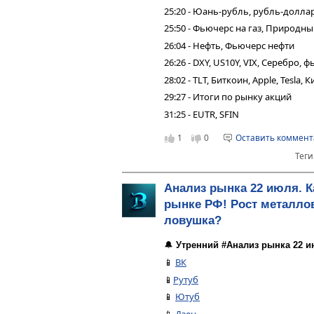
25:20 - Юань-рубль, рубль-долла
25:50 - Фьючерс на газ, Природн
26:04 - Нефть, Фьючерс нефти
26:26 - DXY, US10Y, VIX, Серебро,
28:02 - TLT, Биткоин, Apple, Tesla,
29:27 - Итоги по рынку акций
31:25 - EUTR, SFIN
1
0
Оставить коммен
Теги
Анализ рынка 22 июля. К
рынке РФ! Рост металлов
ловушка?
🔔
Утренний #Анализ рынка 22 и
📱
ВК
📱
Рутуб
📱
Ютуб
📱
Дзен