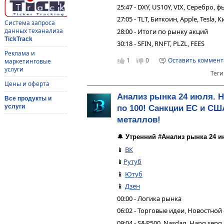
25:47 - DXY, US10Y, VIX, Серебро,
27:05 - TLT, Биткоин, Apple, Tesla,
Система запроса
данных теханализа
28:00 - Итоги по рынку акций
TickTrack
30:18 - SFIN, RNFT, PLZL, FEES
Реклама и
1
0
Оставить коммен
маркетинговые
услуги
Теги
Цены и оферта
Анализ рынка 24 июля. 
Все продукты и
услуги
по 100! Санкции ЕС и СШ
металлов!
🔔
Утренний #Анализ рынка 24 и
📱
ВК
📱
Рутуб
📱
Ютуб
📱
Дзен
00:00 - Логика рынка
06:02 - Торговые идеи, Новостной
09:04 - S&P500, Nasdaq, Hang seng