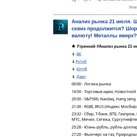
Теги
Анализ рынка 21 июля. 
сквиз продолжится? Шорт
валюту! Металлы вверх?
🔔
Утренний #Анализ рынка 21 и
📱
ВК
📱
Рутуб
📱
Ютуб
📱
Дзен
00:00 - Логика рынка
14:50 - Торговые идеи, Новостной
20:50 - S&P500, Nasdaq, Hang seng
21:30 - RGBI, IRUS (Индекс Мосбир
23:32 - Сбер, Т-банк, ВТБ, Газпро
МТС, Мечел, Сегежа, Сургутнефтег
25:28 - Юань-рубль, рубль-долла
27:20 - Фьючерс на газ, Природн