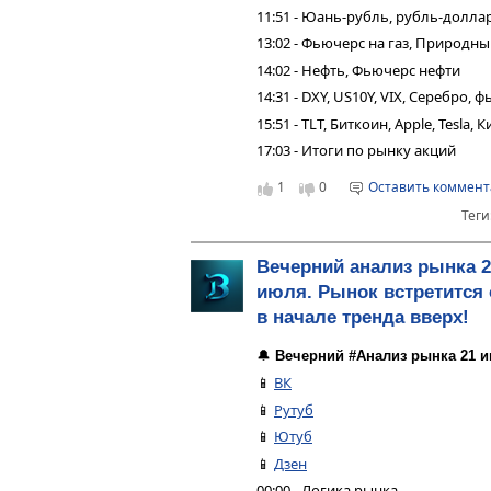
11:51 - Юань-рубль, рубль-долла
13:02 - Фьючерс на газ, Природн
14:02 - Нефть, Фьючерс нефти
14:31 - DXY, US10Y, VIX, Серебро,
15:51 - TLT, Биткоин, Apple, Tesla,
17:03 - Итоги по рынку акций
1
0
Оставить коммен
Теги
Вечерний анализ рынка 2
июля. Рынок встретится 
в начале тренда вверх!
🔔
Вечерний #Анализ рынка 21 и
📱
ВК
📱
Рутуб
📱
Ютуб
📱
Дзен
00:00 - Логика рынка