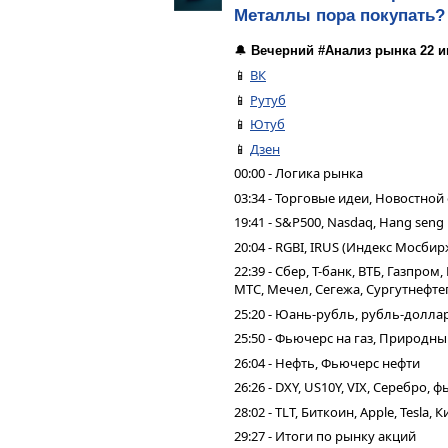
Металлы пора покупать?
🔔
Вечерний #Анализ рынка 22 и
📱
ВК
📱
Рутуб
📱
Ютуб
📱
Дзен
00:00 - Логика рынка
03:34 - Торговые идеи, Новостной
19:41 - S&P500, Nasdaq, Hang seng
20:04 - RGBI, IRUS (Индекс Мосбир
22:39 - Сбер, Т-банк, ВТБ, Газпро
МТС, Мечел, Сегежа, Сургутнефтег
25:20 - Юань-рубль, рубль-долла
25:50 - Фьючерс на газ, Природн
26:04 - Нефть, Фьючерс нефти
26:26 - DXY, US10Y, VIX, Серебро,
28:02 - TLT, Биткоин, Apple, Tesla,
29:27 - Итоги по рынку акций