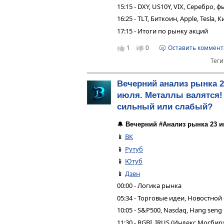
15:15 - DXY, US10Y, VIX, Серебро,
16:25 - TLT, Биткоин, Apple, Tesla,
17:15 - Итоги по рынку акций
1
0
Оставить коммен
Теги
Вечерний анализ рынка 2
июля. Металлы валятся!
сильный или слабый?
🔔
Вечерний #Анализ рынка 23 и
📱
ВК
📱
Рутуб
📱
Ютуб
📱
Дзен
00:00 - Логика рынка
05:34 - Торговые идеи, Новостной
10:05 - S&P500, Nasdaq, Hang seng
11:30 - RGBI, IRUS (Индекс Мосбир