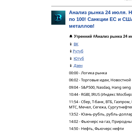
Анализ рынка 24 июля. 
по 100! Санкции ЕС и СШ
металлов!
🔔
Утренний #Анализ рынка 24 и
📱
ВК
📱
Рутуб
📱
Ютуб
📱
Дзен
00:00 - Логика рынка
06:02 - Торговые идеи, Новостной
09:04 - S&P500, Nasdaq, Hang seng
10:44 - RGBI, IRUS (Индекс Мосбир
11:54 - Сбер, Т-банк, ВТБ, Газпро
МТС, Мечел, Сегежа, Сургутнефтег
13:52 - Юань-рубль, рубль-долла
14:02 - Фьючерс на газ, Природн
14:50 - Нефть, Фьючерс нефти