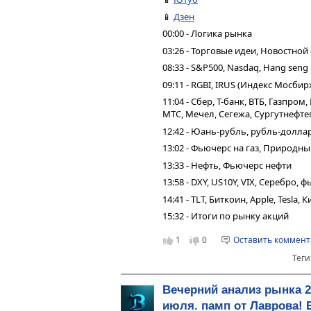
📱
Дзен
00:00 - Логика рынка
03:26 - Торговые идеи, Новостной
08:33 - S&P500, Nasdaq, Hang seng
09:11 - RGBI, IRUS (Индекс Мосбир
11:04 - Сбер, Т-банк, ВТБ, Газпро
МТС, Мечел, Сегежа, Сургутнефтег
12:42 - Юань-рубль, рубль-долла
13:02 - Фьючерс на газ, Природн
13:33 - Нефть, Фьючерс нефти
13:58 - DXY, US10Y, VIX, Серебро,
14:41 - TLT, Биткоин, Apple, Tesla,
15:32 - Итоги по рынку акций
1
0
Оставить коммен
Теги
Вечерний анализ рынка 2
июля. памп от Лаврова! 