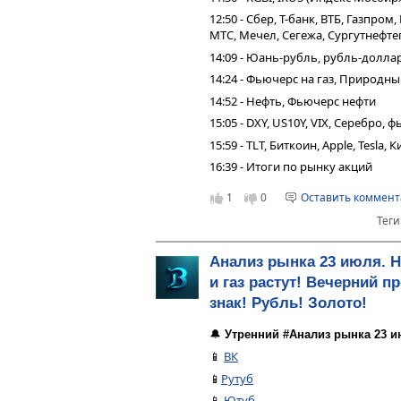
12:50 - Сбер, Т-банк, ВТБ, Газпро
МТС, Мечел, Сегежа, Сургутнефтег
14:09 - Юань-рубль, рубль-долла
14:24 - Фьючерс на газ, Природн
14:52 - Нефть, Фьючерс нефти
15:05 - DXY, US10Y, VIX, Серебро,
15:59 - TLT, Биткоин, Apple, Tesla,
16:39 - Итоги по рынку акций
1
0
Оставить коммен
Теги
Анализ рынка 23 июля. 
и газ растут! Вечерний п
знак! Рубль! Золото!
🔔
Утренний #Анализ рынка 23 и
📱
ВК
📱
Рутуб
📱
Ютуб