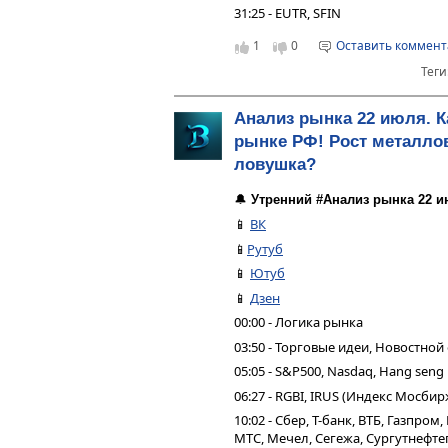
31:25 - EUTR, SFIN
1
0
Оставить коммен
Теги
Анализ рынка 22 июля. К
рынке РФ! Рост металлов
ловушка?
🔔
Утренний #Анализ рынка 22 и
📱
ВК
📱
Рутуб
📱
Ютуб
📱
Дзен
00:00 - Логика рынка
03:50 - Торговые идеи, Новостной
05:05 - S&P500, Nasdaq, Hang seng
06:27 - RGBI, IRUS (Индекс Мосбир
10:02 - Сбер, Т-банк, ВТБ, Газпро
МТС, Мечел, Сегежа, Сургутнефтег