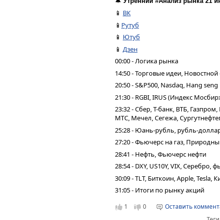
🔔
Утренний #Анализ рынка 21 и
📱
ВК
📱
Рутуб
📱
Ютуб
📱
Дзен
00:00 - Логика рынка
14:50 - Торговые идеи, Новостной
20:50 - S&P500, Nasdaq, Hang seng
21:30 - RGBI, IRUS (Индекс Мосбир
23:32 - Сбер, Т-банк, ВТБ, Газпро
МТС, Мечел, Сегежа, Сургутнефтег
25:28 - Юань-рубль, рубль-долла
27:20 - Фьючерс на газ, Природн
28:41 - Нефть, Фьючерс нефти
28:54 - DXY, US10Y, VIX, Серебро,
30:09 - TLT, Биткоин, Apple, Tesla,
31:05 - Итоги по рынку акций
1
0
Оставить коммен
Теги