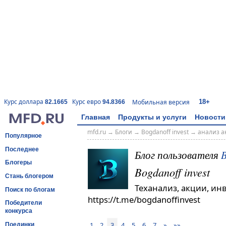
18+
Курс доллара
Курс евро
Мобильная версия
82.1665
94.8366
Главная
Продукты и услуги
Новости
mfd.ru
→
Блоги
→
Bogdanoff invest
→
анализ а
Популярное
Последнее
Блог пользователя
B
Блогеры
Bogdanoff invest
Стань блогером
Теханализ, акции, ин
Поиск по блогам
https://t.me/bogdanoffinvest
Победители
конкурса
1
2
3
4
5
6
7
»
»»
Поединки