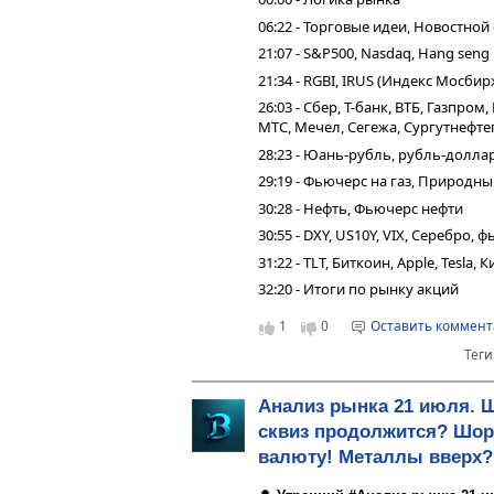
06:22 - Торговые идеи, Новостной
21:07 - S&P500, Nasdaq, Hang seng
21:34 - RGBI, IRUS (Индекс Мосбир
26:03 - Сбер, Т-банк, ВТБ, Газпро
МТС, Мечел, Сегежа, Сургутнефтег
28:23 - Юань-рубль, рубль-долла
29:19 - Фьючерс на газ, Природн
30:28 - Нефть, Фьючерс нефти
30:55 - DXY, US10Y, VIX, Серебро,
31:22 - TLT, Биткоин, Apple, Tesla,
32:20 - Итоги по рынку акций
1
0
Оставить коммен
Теги
Анализ рынка 21 июля. 
сквиз продолжится? Шорт
валюту! Металлы вверх?