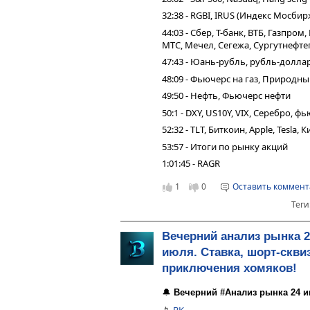
32:38 - RGBI, IRUS (Индекс Мосбир
44:03 - Сбер, Т-банк, ВТБ, Газпро
МТС, Мечел, Сегежа, Сургутнефтег
47:43 - Юань-рубль, рубль-долла
48:09 - Фьючерс на газ, Природн
49:50 - Нефть, Фьючерс нефти
50:1 - DXY, US10Y, VIX, Серебро, 
52:32 - TLT, Биткоин, Apple, Tesla,
53:57 - Итоги по рынку акций
1:01:45 - RAGR
1
0
Оставить коммен
Теги
Вечерний анализ рынка 2
июля. Ставка, шорт-сквиз
приключения хомяков!
🔔
Вечерний #Анализ рынка 24 и
📱
ВК