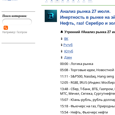
Анализ рынка 27 июля.
Поиск котировок:
Инертность в рынке на э
Нефть, газ! Серебро и зо
🔔
Утренний #Анализ рынка 27 и
Например: Газпром
📱
ВК
📱
Рутуб
📱
Ютуб
📱
Дзен
00:00 - Логика рынка
05:08 - Торговые идеи, Новостной
11:11 - S&P500, Nasdaq, Hang seng
12:05 - RGBI, IRUS (Индекс Мосбир
13:48 - Сбер, Т-банк, ВТБ, Газпро
МТС, Мечел, Сегежа, Сургутнефтег
15:07 - Юань-рубль, рубль-долла
15:18 - Фьючерс на газ, Природн
15:54 - Нефть, Фьючерс нефти