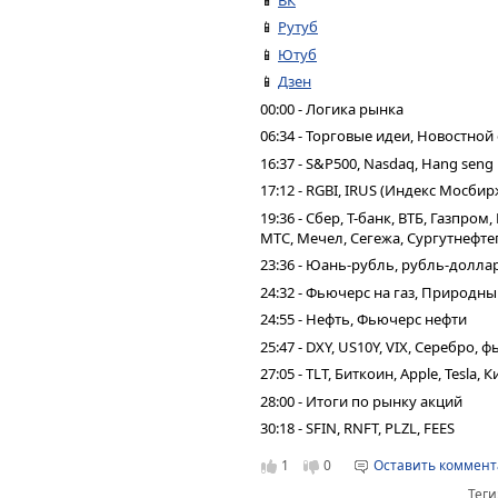
📱
Рутуб
📱
Ютуб
📱
Дзен
00:00 - Логика рынка
06:34 - Торговые идеи, Новостной
16:37 - S&P500, Nasdaq, Hang seng
17:12 - RGBI, IRUS (Индекс Мосбир
19:36 - Сбер, Т-банк, ВТБ, Газпро
МТС, Мечел, Сегежа, Сургутнефтег
23:36 - Юань-рубль, рубль-долла
24:32 - Фьючерс на газ, Природн
24:55 - Нефть, Фьючерс нефти
25:47 - DXY, US10Y, VIX, Серебро,
27:05 - TLT, Биткоин, Apple, Tesla,
28:00 - Итоги по рынку акций
30:18 - SFIN, RNFT, PLZL, FEES
1
0
Оставить коммен
Теги