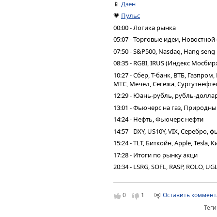
📱
Дзен
💗
Пульс
00:00 - Логика рынка
05:07 - Торговые идеи, Новостной
07:50 - S&P500, Nasdaq, Hang seng
08:35 - RGBI, IRUS (Индекс Мосбир
10:27 - Сбер, Т-банк, ВТБ, Газпро
МТС, Мечел, Сегежа, Сургутнефтег
12:29 - Юань-рубль, рубль-долла
13:01 - Фьючерс на газ, Природны
14:24 - Нефть, Фьючерс нефти
14:57 - DXY, US10Y, VIX, Серебро,
15:24 - TLT, Биткойн, Apple, Tesla,
17:28 - Итоги по рынку акци
20:34 - LSRG, SOFL, RASP, ROLO, UG
0
1
Оставить коммен
Теги