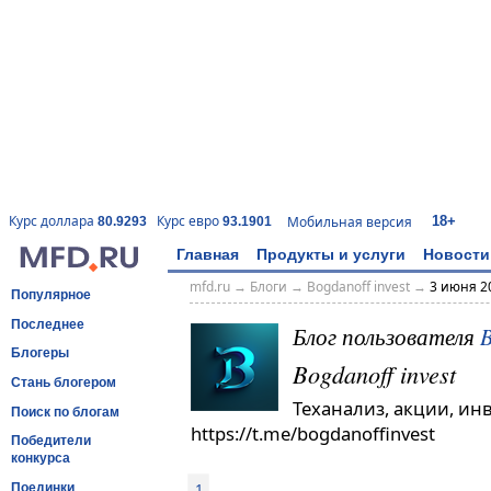
18+
Курс доллара
Курс евро
Мобильная версия
80.9293
93.1901
Главная
Продукты и услуги
Новости
mfd.ru
→
Блоги
→
Bogdanoff invest
→
3 июня 20
Популярное
Последнее
Блог пользователя
B
Блогеры
Bogdanoff invest
Стань блогером
Теханализ, акции, ин
Поиск по блогам
https://t.me/bogdanoffinvest
Победители
конкурса
1
Поединки