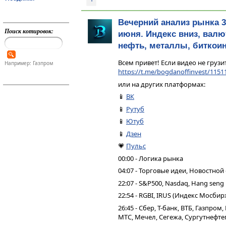
Вечерний анализ рынка 3
Поиск котировок:
июня. Индекс вниз, валют
нефть, металлы, биткои
Всем привет! Если видео не грузи
Например: Газпром
https://t.me/bogdanoffinvest/1151
или на других платформах:
📱
ВК
📱
Рутуб
📱
Ютуб
📱
Дзен
💗
Пульс
00:00 - Логика рынка
04:07 - Торговые идеи, Новостной
22:07 - S&P500, Nasdaq, Hang seng
22:54 - RGBI, IRUS (Индекс Мосбир
26:45 - Сбер, Т-банк, ВТБ, Газпро
МТС, Мечел, Сегежа, Сургутнефтег