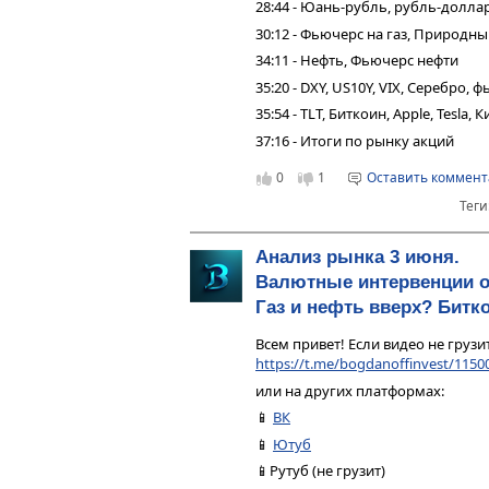
28:44 - Юань-рубль, рубль-долла
30:12 - Фьючерс на газ, Природны
34:11 - Нефть, Фьючерс нефти
35:20 - DXY, US10Y, VIX, Серебро,
35:54 - TLT, Биткоин, Apple, Tesla,
37:16 - Итоги по рынку акций
0
1
Оставить коммен
Теги
Анализ рынка 3 июня.
Валютные интервенции о
Газ и нефть вверх? Битк
Всем привет! Если видео не грузи
https://t.me/bogdanoffinvest/1150
или на других платформах:
📱
ВК
📱
Ютуб
📱Рутуб (не грузит)