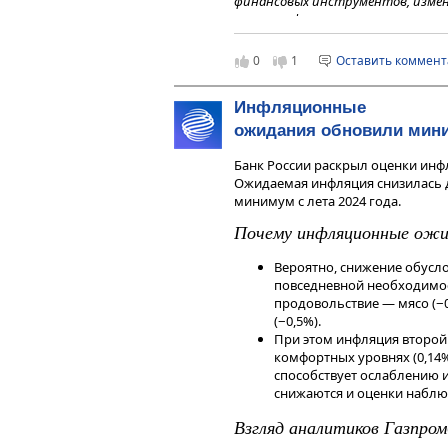
финансовых инструментов, изме
мнения, сформированного в резул
являются и не могут толковатьс
получения дохода от инвестиров
0
1
Оставить коммен
инструменты. Не является реклам
индивидуальной инвестиционной
Инфляционные
финансовых инструментов.
ожидания обновили мини
Банк России раскрыл оценки инф
Ожидаемая инфляция снизилась до 
минимум с лета 2024 года.
Почему инфляционные ож
Вероятно, снижение обусл
повседневной необходимос
продовольствие — мясо (−0,
(−0,5%).
При этом инфляция второй 
комфортных уровнях (0,14% 
способствует ослаблению 
снижаются и оценки наблюда
Взгляд аналитиков Газпро