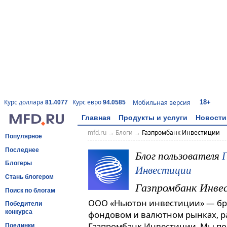
18+
Курс доллара
Курс евро
Мобильная версия
81.4077
94.0585
Главная
Продукты и услуги
Новости
mfd.ru
→
Блоги
→
Газпромбанк Инвестиции
Популярное
Последнее
Блог пользователя
Блогеры
Инвестиции
Стань блогером
Газпромбанк Инве
Поиск по блогам
ООО «Ньютон инвестиции» — бро
Победители
конкурса
фондовом и валютном рынках, 
Газпромбанк Инвестиции. Мы по
Поединки