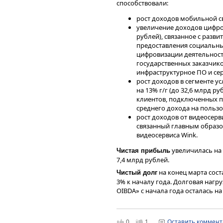
способствовали:
рост доходов мобильной свя
увеличение доходов цифров
рублей), связанное с раз
предоставления социальных
цифровизации деятельност
государственных заказчиков
инфраструктурное ПО и се
рост доходов в сегменте у
на 13% г/г (до 32,6 млрд р
клиентов, подключенных по
среднего дохода на пользо
рост доходов от видеосерви
связанный главным образо
видеосервиса Wink.
увеличилась на 1
Чистая прибыль
7,4 млрд рублей.
на конец марта сост
Чистый долг
3% к началу года. Долговая нагру
OIBDA» с начала года осталась на 
снизились
Капитальные вложения
свободный денежный поток остал
рублей после −20,8 млрд рублей в
0
1
Оставить коммен