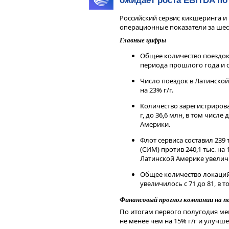
ожидает роста EBITDA по
квартале и по итогам первого по
ценовую конъюнктуру и динамику
Российский сервис кикшеринга 
Компания отметила первые призн
операционные показатели за шест
квартале. По оценке Северстали, 
Главные цифры
2026 г. снизился на 7,5% г/г, одн
замедлилось до 3,5% г/г, при эт
Общее количество поездок
некоторое оживление в строител
периода прошлого года и с
Несмотря на то, что финансовые 
Число поездок в Латинской
вероятно, останутся под давление
на 23% г/г.
может стать бенефициаром боле
Количество зарегистрирова
Банка РФ по сравнению с графи
г, до 36,6 млн, в том числе 
рынком.
Америки.
Чтобы инвестировать в акции на 
сервисе
Газпромбанк Инвестиции
Флот сервиса составил 239
(СИМ) против 240,1 тыс. на
Читайте последние новости и об
Латинской Америке увеличило
—
Газпромбанк Инвестиции
Дисклеймер
Общее количество локаций
увеличилось с 71 до 81, в т
Данный справочный и аналитиче
исключительно в информационных
Финансовый прогноз компании на пе
финансовых инструментов, изме
мнения, сформированного в резул
По итогам первого полугодия ме
являются и не могут толковатьс
не менее чем на 15% г/г и улучш