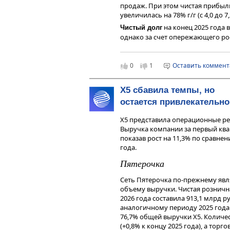
продаж. При этом чистая прибыл
увеличилась на 78% г/г (с 4,0 до 7
на конец 2025 года в
Чистый долг
однако за счет опережающего рос
налогообложения, начисления ам
нагрузка в части отношения чист
2,05 до 1,65.
0
1
Оставить коммен
Прогноз на 2026 год
Х5 сбавила темпы, но
Компания подтвердила финансовы
остается привлекательно
60% при рентабельности EBITDA 
Наше мнение
X5 представила операционные рез
Выручка компании за первый квар
Промомед представил ожидаемо с
показав рост на 11,3% по сравн
продемонстрировав высокие темпы
года.
скорректированной чистой прибы
Пятерочка
нагрузки, а также подтвердил пр
году.
Сеть Пятерочка по-прежнему яв
По оценке аналитиков сервиса Га
объему выручки. Чистая розничн
года компания может выплатить д
2026 года составила 913,1 млрд р
акцию (доходность к текущей цен
аналогичному периоду 2025 года
По мнению аналитиков сервиса Г
76,7% общей выручки X5. Количес
результатов 2025 года и ожидае
(+0,8% к концу 2025 года), а торг