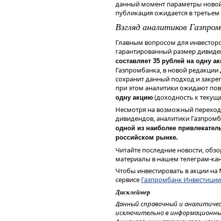
данный момент параметры новой 
финансовых инструментов, изме
публикация ожидается в третьем 
мнения, сформированного в резул
Взгляд аналитиков Газпро
являются и не могут толковатьс
получения дохода от инвестиров
Главным вопросом для инвестор
инструменты. Не является реклам
гарантированный размер дивид
индивидуальной инвестиционной
финансовых инструментов.
составляет 35 рублей на одну а
Газпромбанка, в новой редакции
сохранит данный подход и закр
при этом аналитики ожидают по
(доходность к текуще
одну акцию
Несмотря на возможный переход 
дивидендов, аналитики Газпромб
одной из наиболее привлекател
российском рынке.
Читайте последние новости, обз
материалы в нашем телеграм-ка
Чтобы инвестировать в акции на 
сервисе
Газпромбанк Инвестиции
Дисклеймер
Данный справочный и аналитиче
исключительно в информационных