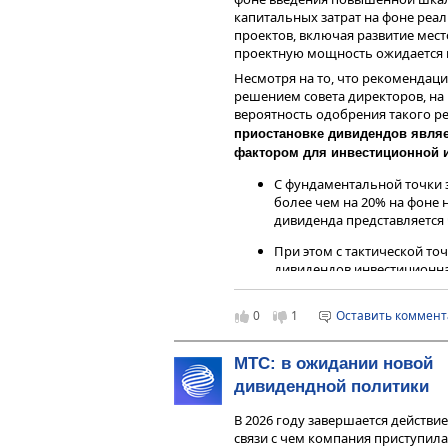
инструменты. Не является реклам
капитальных затрат на фоне реа
индивидуальной инвестиционной
проектов, включая развитие мест
финансовых инструментов.
проектную мощность ожидается н
Несмотря на то, что рекомендац
решением совета директоров, на 
вероятность одобрения такого р
приостановке дивидендов явля
фактором для инвестиционной 
С фундаментальной точки 
более чем на 20% на фоне
дивиденда представляется
При этом с тактической то
дивидендов инвестиционн
существенных катализатор
0
1
Оставить коммен
Чтобы инвестировать в акции на 
сервисе
Газпромбанк Инвестиции
Читайте последние новости и об
МТС: в ожидании новой
—
Газпромбанк Инвестиции
дивидендной политики
Дисклеймер
В 2026 году завершается действи
Данный справочный и аналитиче
связи с чем компания приступила
исключительно в информационных