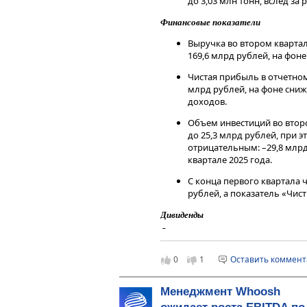
до 3,03 млн тонн, вслед за
Финансовые показатели
Выручка во втором квартале
169,6 млрд рублей, на фон
Чистая прибыль в отчетном 
млрд рублей, на фоне сни
доходов.
Объем инвестиций во втором
до 25,3 млрд рублей, при 
отрицательным: –29,8 млрд
квартале 2025 года.
С конца первого квартала ч
рублей, а показатель «Чисты
Дивиденды
Совет директоров компании реко
второй квартал 2026 года, учитыв
отрицательную величину свобод
0
1
Оставить коммен
периоде.
Комментарии аналитиков Газпром
Менеджмент Whoosh
Снижение основных финансовых п