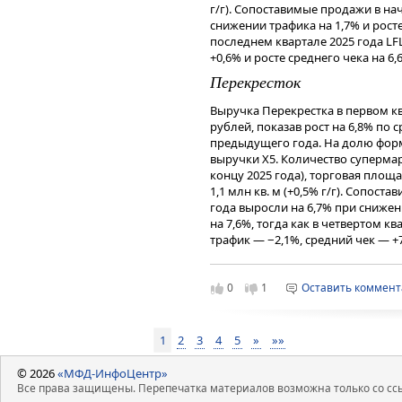
бизнеса акции Промомеда являю
г/г). Сопоставимые продажи в на
инвесторов.
снижении трафика на 1,7% и росте 
последнем квартале 2025 года LF
Чтобы инвестировать в акции на 
+0,6% и росте среднего чека на 6,
сервисе
Газпромбанк Инвестиции
Перекресток
Читайте последние новости и об
—
Газпромбанк Инвестиции
Выручка Перекрестка в первом кв
Дисклеймер
рублей, показав рост на 6,8% п
предыдущего года. На долю фор
Данный справочный и аналитиче
выручки X5. Количество супермар
исключительно в информационных
концу 2025 года), торговая площ
финансовых инструментов, изме
1,1 млн кв. м (+0,5% г/г). Сопос
мнения, сформированного в резул
года выросли на 6,7% при снижен
являются и не могут толковатьс
на 7,6%, тогда как в четвертом к
получения дохода от инвестиров
трафик — −2,1%, средний чек — +
инструменты. Не является реклам
как по продажам, так и по трафику
индивидуальной инвестиционной
финансовых инструментов.
Чижик
0
1
Оставить коммен
Выручка дискаунтера Чижик дости
продемонстрировав рост на 29,8%
1
2
3
4
5
»
»»
общей выручки компании. Количе
(рост на 4,3% к концу 2025 года и
© 2026
«МФД-ИнфоЦентр»
около 1,0 млн кв. м (+36,5% г/г)
Все права защищены. Перепечатка материалов возможна только со ссы
марте 2026 года выросли на 4,7% 