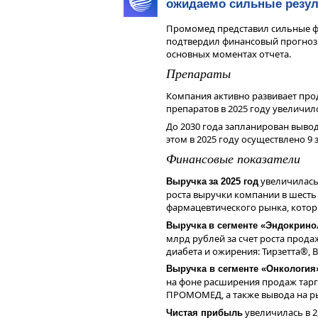
котировкам. С учетом регулярны
ожидаемо сильные резуль
капитала акционерам, по нашим 
капитализации за два года.
Промомед представил сильные фи
подтвердил финансовый прогноз 
По нашим оценкам, акции Яндекса
основных моментах отчета.
с дисконтом к медиане техсектор
Препараты
долгосрочных инвесторов.
Компания активно развивает про
препаратов в 2025 году увеличилос
До 2030 года запланирован выво
этом в 2025 году осуществлено 9 
Финансовые показатели
увеличилась 
Выручка
за 2025 год
роста выручки компании в шесть
фармацевтического рынка, которы
Выручка
в сегменте «Эндокрино
млрд рублей за счет роста прод
диабета и ожирения: Тирзетта®, 
Выручка в сегменте «Онкология
на фоне расширения продаж тарг
ПРОМОМЕД, а также вывода на р
увеличилась в 2,
Чистая прибыль