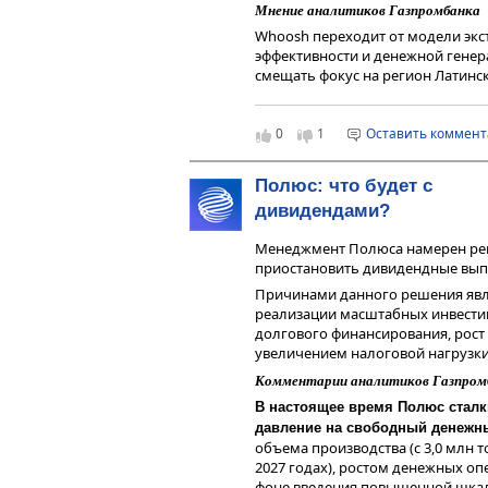
получения дохода от инвестиров
Мнение аналитиков Газпромбанка
инструменты. Не является реклам
Whoosh переходит от модели экс
индивидуальной инвестиционной
эффективности и денежной генер
финансовых инструментов.
смещать фокус на регион Латинск
более значимым драйвером рост
Газпромбанка ожидают продолже
выручку и EBITDA Группы.
0
1
Оставить коммен
По мнению аналитиков Газпромб
показателей компании показыва
Полюс: что будет с
начали приносить свои результа
дивидендами?
финансовой динамики пройдена.
означать хорошую точку входа 
Менеджмент Полюса намерен рек
Чтобы инвестировать в акции на 
приостановить дивидендные выпл
сервисе
Газпромбанк Инвестиции
Причинами данного решения явл
Читайте последние новости и об
реализации масштабных инвести
—
Газпромбанк Инвестиции
долгового финансирования, рост и
увеличением налоговой нагрузки
Дисклеймер
Комментарии аналитиков Газпром
Данный справочный и аналитиче
исключительно в информационных
В настоящее время Полюс сталк
финансовых инструментов, изме
давление на свободный денежн
мнения, сформированного в резул
объема производства (с 3,0 млн то
являются и не могут толковатьс
2027 годах), ростом денежных о
получения дохода от инвестиров
фоне введения повышенной шкалы 