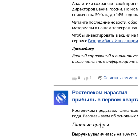
Аналитики сохраняют свой прогно
директоров Банка России. По их 
снижена на 50 б. п., до 14% годов
Читайте последние новости, обз
материалы в нашем телеграм-ка
Чтобы инвестировать в акции на 
сервисе
Газпромбанк Инвестиции
Дисклеймер
Данный справочный и аналитиче
исключительно в информационных
финансовых инструментов, изме
мнения, сформированного в резул
являются и не могут толковатьс
0
1
Оставить коммен
получения дохода от инвестиров
инструменты. Не является реклам
Ростелеком нарастил
индивидуальной инвестиционной
прибыль в первом кварта
финансовых инструментов.
Ростелеком представил финансов
года. Рассказываем об основных 
Главные цифры
увеличилась на 10% г/г,
Выручка