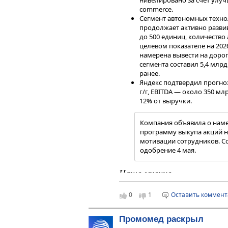
commerce.
Сегмент автономных техно
продолжает активно разви
до 500 единиц, количество
целевом показателе на 2026
намерена вывести на дорог
сегмента составил 5,4 млр
ранее.
Яндекс подтвердил прогноз
г/г, EBITDA — около 350 мл
12% от выручки.
Компания объявила о нам
программу выкупа акций н
мотивации сотрудников. С
одобрение 4 мая.
Наше мнение
Широкая диверсификация бизнеса
0
1
Оставить коммен
замедление в отдельных направл
наращивании инвестиций в персп
Промомед раскрыл
Программа обратного выкупа ак