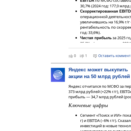
индивидуальной инвестиционной
по МСФО составила
EBITDA
финансовых инструментов.
30,7% (2024 год: 177,0 млрд
Скорректированная EBIT
операционной деятельности
увеличившись на 16,9% г/г (
рентабельность по скоррек
год: 33,6%).
за 2025 го
Чистая прибыль
35,2% г/г выше уровня 2024
Скорректированная чистая 
2,5% г/г (2024 год: 100,4 мл
0
1
Оставить коммен
Свободный денежный пото
рублей против 29,0 млрд ру
Яндекс может выкупить
на конец 2025
Чистый долг
Соотношение чистый долг /
акции на 50 млрд рублей
уровне около 1,8x, а чисты
1,6x.
Яндекс отчитался по МСФО за пер
373 млрд рублей (+22% г/г), EBITD
Наше мнение
прибыль — 34,7 млрд рублей (рост 
Ключевые цифры
Результаты за 2025 год демонстр
объемов производства и продаж
Сегмент «Поиск и ИИ» пока
конъюнктурой на рынке фосфорн
г) и EBITDA (–6% г/г). Ска
нарастить выручку на 13% г/г и 
инвестиций в новые технол
треть.
нивелировано за счет улуч