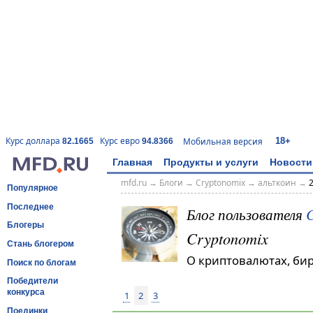
18+
Курс доллара
Курс евро
Мобильная версия
82.1665
94.8366
Главная
Продукты и услуги
Новости
mfd.ru
→
Блоги
→
Cryptonomix
→
альткоин
→
Популярное
Последнее
Блог пользователя
C
Блогеры
Cryptonomix
Стань блогером
О криптовалютах, би
Поиск по блогам
Победители
конкурса
1
2
3
Поединки