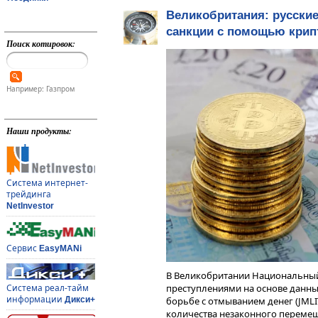
Великобритания: русски
санкции с помощью кри
Поиск котировок:
Например: Газпром
Наши продукты:
Система интернет-
трейдинга
NetInvestor
Сервис
EasyMANi
В Великобритании Национальный
Система реал-тайм
преступлениями на основе данны
информации
Дикси+
борьбе с отмыванием денег (JMLI
количества незаконного перемещ