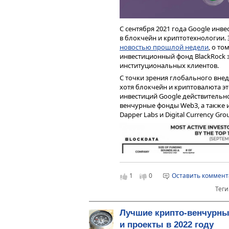
AVAX/USD 4h, биржа Phemex. Цена
Однако, не смотря на сокращение
С сентября 2021 года Google инв
топ-15 криптовалют по рыночной 
в блокчейн и криптотехнологии. 
году входил в топ-10. По утверж
новостью прошлой недели
, о т
платформ смарт-контрактов, кот
инвестиционный фонд BlackRock з
похоже, что эта формулировка не 
институциональных клиентов.
менее, Avalanche — отличная с
децентрализованными приложения
С точки зрения глобального вне
хотя блокчейн и криптовалюта это
Наблюдается рост цен футбольн
инвестиций Google действительн
Как отмечают сами участники ры
венчурные фонды Web3, а также и
получения карт тех банков, до 
Dapper Labs и Digital Currency Gro
добраться.
Впрочем, никто не запрещает по
Аргентинском или Африканском б
предлагаются в открытом доступе,
1
0
Оставить коммен
Теги
LAZIO/USDT, 4h, биржа Phemex
Лучшие крипто-венчурн
Другие фан-токены, которые расту
и проекты в 2022 году