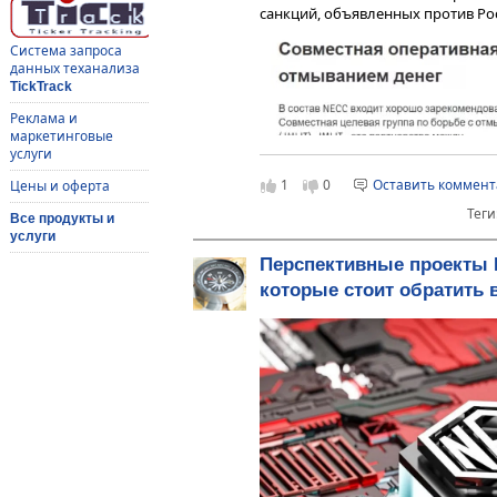
санкций, объявленных против Ро
Система запроса
данных теханализа
TickTrack
Реклама и
маркетинговые
услуги
1
0
Оставить коммен
Цены и оферта
Теги
Все продукты и
услуги
Перспективные проекты 
которые стоит обратить 
В Российской Федерации по данн
не менее 214 миллиардов долларо
регулятор, вызывают опасения п
РФ, поскольку ЦБ выступает за л
беспрепятственно позволяют нар
момент Россия находится на 3 ме