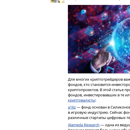
токены Santos FC (SANTOS/USDT), 
токены Lazio (LAZIO/USDT), фан-т
StepWatch (SWP/USDT).
Свежие новости из мира криптов
включить VPN
Для многих криптотрейдеров важ
фондов, кто становится инвесто
криптопроектов. В этой статье 
фондов, инвестировавших в те ил
криптовалюты
:
a16z
— фонд основан в Силиконов
Пополните ряды P2P трейдеров и
в игровую индустрию. Сейчас фо
вознаграждения! ⌛️ Кампания акт
различные стартапы цифровых те
Alameda Research
— одна из веду
Байден подписал закон о сниже
Команда торгует большими объ