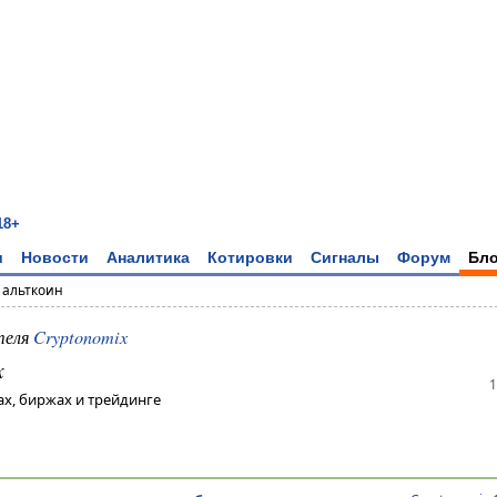
18+
и
Новости
Аналитика
Котировки
Сигналы
Форум
Бло
→
альткоин
теля
Cryptonomix
x
1
х, биржах и трейдинге