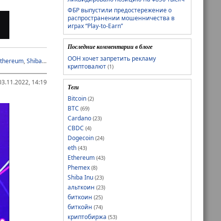
ФБР выпустили предостережение о
распространении мошенничества в
играх “Play-to-Earn”
Последние комментарии в блоге
ООН хочет запретить рекламу
thereum
,
Shiba Inu
,
альткоин
,
биткойн
,
криптобиржа
,
криптовалюта
криптовалют
(1)
3.11.2022, 14:19
Теги
Bitcoin
(2)
BTC
(69)
Cardano
(23)
CBDC
(4)
Dogecoin
(24)
eth
(43)
Ethereum
(43)
Phemex
(8)
Shiba Inu
(23)
альткоин
(23)
биткоин
(25)
биткойн
(74)
криптобиржа
(53)