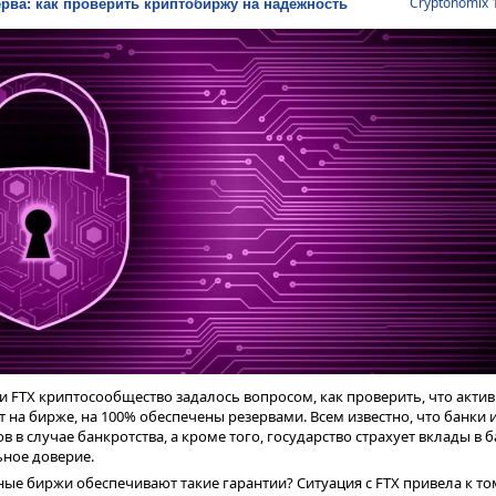
Cryptonomix
1
ерва: как проверить криптобиржу на надежность
 FTX криптосообщество задалось вопросом, как проверить, что актив
 на бирже, на 100% обеспечены резервами. Всем известно, что банки
 в случае банкротства, а кроме того, государство страхует вклады в б
ьное доверие.
ые биржи обеспечивают такие гарантии? Ситуация с FTX привела к том