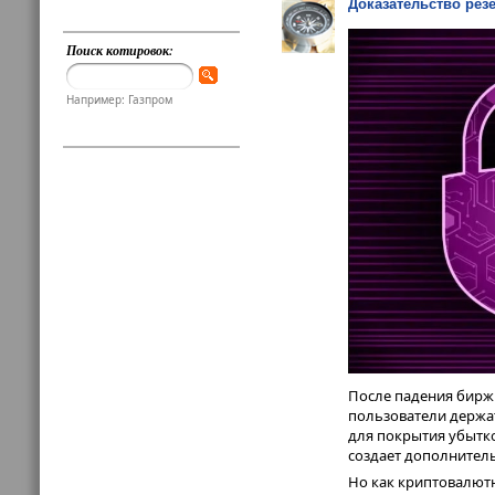
Доказательство рез
Поиск котировок:
Например: Газпром
После падения биржи
пользователи держат
для покрытия убытков
создает дополнител
Но как криптовалютн