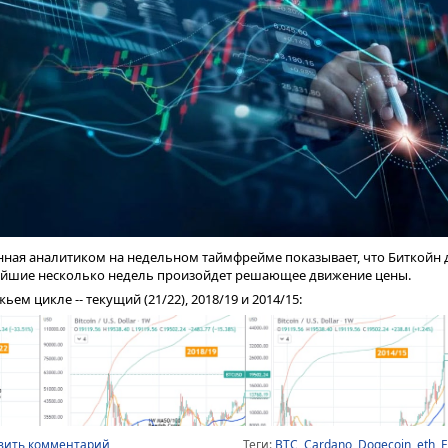
кации торгуется по цене 0,00066 доллара, что делает его привлекате
ная аналитиком на недельном таймфрейме показывает, что Биткойн д
жайшие несколько недель произойдет решающее движение цены.
ьем цикле -- текущий (21/22), 2018/19 и 2014/15:
вить комментарий
Теги:
BTC
,
Cardano
,
Dogecoin
,
eth
,
E