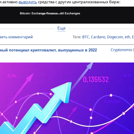
и активно
выводить
средства с других централизованных бирж:
Ещё
вить комментарий
Теги:
BTC
,
Cardano
,
Dogecoin
,
eth
,
E
Cryptonomix
0
ный потенциал криптовалют, выпущенных в 2022
 с бирж выведено более 80 000 биткойнов за последние 24 часа
рантирует сохранность средств пользователей на криптобирже