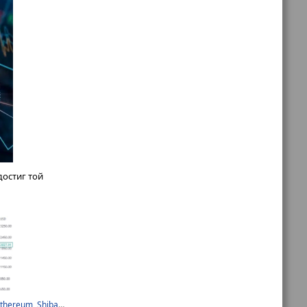
льным для
остиг той
thereum
,
Shiba Inu
,
альткоин
,
биткойн
,
криптобиржа
,
криптовалюта