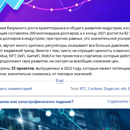
рва (Proof-of-Reserve, PoR) — это независимый аудит, проводимый уп
тобы подтвердить, что хранитель (централизованная криптобиржа) д
ми, о которых заявлено.
 централизованных бирж и иных CeFi-платформ, хранят свои средств
время безумного роста криипторынка и общего развития индустрии, ког
сть частных, базах данных. При этом, утверждение, что 100% активов
ация составляла 200 миллиардов долларов, а к концу 2021 достигла $2
роверить достаточно сложно.
а долларов в индустрию, при прочих равных, это значительное ускоре
к раз и дает такое подтверждение в соответствии с главным принципом
я, звучит много критики, регуляторы оказывают все больше давления, 
еряй».
ет медвежий тренд. Вместе с тем, никто не отрицает ценность и важнос
eserve гарантирует, что хранители криптовалюты, биржи и кредиторы, 
на, NFT, DeFi, GameFi, Web3 и тех проектов и стартапов, которые дей
м более, не спекулируют средствами, находящимися на ответственном
родолжают свое развитие, не смотря на всеобщее снижение цен.
еханизм исключает риски потери средств клиентов.
отрены
, выпущенных в 2022 году, которые имеют потенциа
15 проектов
of-Reserve на основе дерева Меркла?
йчас значительно снизились от пиковых значений.
низма подтверждения резервов Proof-of-Reserve на основе дерева Ме
Ещё
ает криптографически защищенный (от несанкционированного доступ
вить комментарий
Теги:
BTC
,
Cardano
,
Dogecoin
,
eth
,
E
резерве биржи.
мическая торговая сеть и платформа Web3, которая позволяет польз
, что структура хэша крайне чувствительна к малейшим изменениям. 
пытных трейдеров и инвесторов, применять их стратегии и добиватьс
itcoin и все альтернативные блокчейны.
Cryptonomix
1
 пассивного дохода, инвестируя вместе с “крупными игроками”.
ралли или катастрофического падения?
ражение баланса биржи в хеше при наличии на нём 12 000 000 000 до
 иначе, если бы это были 12 000 000 001 долларов. Поэтому, если бир
ать баланс и повысить ликвидность, то это становится сразу заметно.