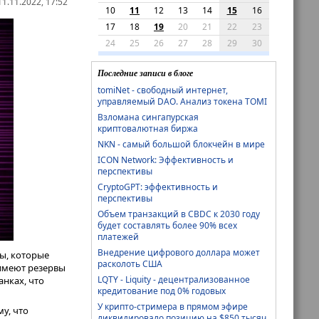
1.11.2022, 17:52
10
11
12
13
14
15
16
17
18
19
20
21
22
23
24
25
26
27
28
29
30
Последние записи в блоге
tomiNet - свободный интернет,
управляемый DAO. Анализ токена TOMI
Взломана сингапурская
криптовалютная биржа
NKN - самый большой блокчейн в мире
ICON Network: Эффективность и
перспективы
CryptoGPT: эффективность и
перспективы
Объем транзакций в CBDC к 2030 году
будет составлять более 90% всех
платежей
Внедрение цифрового доллара может
ы, которые
расколоть США
 имеют резервы
LQTY - Liquity - децентрализованное
анках, что
кредитование под 0% годовых
У крипто-стримера в прямом эфире
у, что
ликвидировало позицию на $850 тысяч