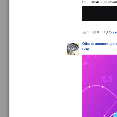
пользователи начал
1
0
Оста
Обзор: инвестицион
году
На момент публикации
Proof-of-Reserve га