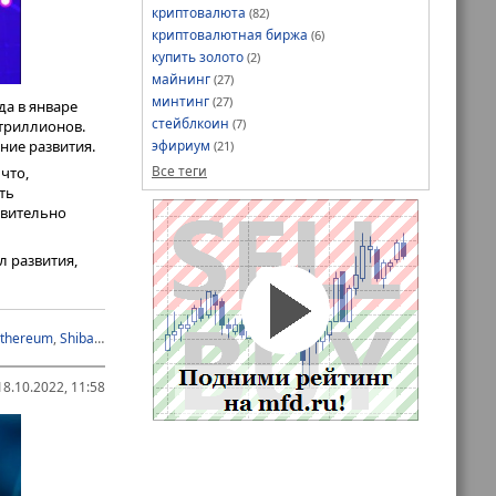
криптовалюта
(82)
олномоченной
криптовалютная биржа
(6)
ействительно
купить золото
(2)
майнинг
(27)
а в
минтинг
(27)
да в январе
стейблкоин
(7)
 триллионов.
ние развития.
эфириум
(21)
 криптографии
Все теги
что,
ть
не
ствительно
 хранении, то
л развития,
ркла («хеш-
а) метод
thereum
,
Shiba Inu
,
альткоин
,
биткойн
,
криптобиржа
,
криптовалюта
ователям
На этом
я в
8.10.2022, 11:58
лларов
жа, используя