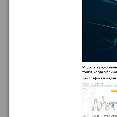
TKB
на момент публи
Модель, представлен
инвестиций:
точки, когда в бли
Три графика в медвеж
1
0
Оста