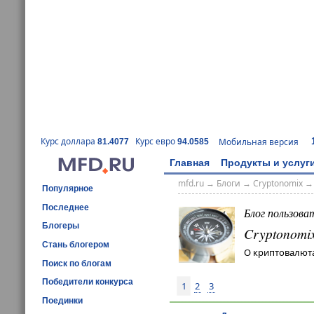
Курс доллара
Курс евро
Мобильная версия
81.4077
94.0585
Главная
Продукты и услуг
mfd.ru
→
Блоги
→
Cryptonomix
Популярное
Последнее
Блог пользова
Блогеры
Cryptonomi
Стань блогером
О криптовалюта
Поиск по блогам
Победители конкурса
1
2
3
Поединки