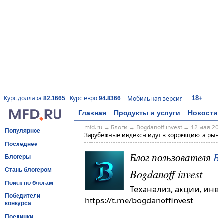
18+
Курс доллара
Курс евро
Мобильная версия
82.1665
94.8366
Главная
Продукты и услуги
Новости
mfd.ru
→
Блоги
→
Bogdanoff invest
→
12 мая 20
Популярное
Зарубежные индексы идут в коррекцию, а рыно
Последнее
Блог пользователя
B
Блогеры
Bogdanoff invest
Стань блогером
Поиск по блогам
Теханализ, акции, ин
Победители
https://t.me/bogdanoffinvest
конкурса
Поединки