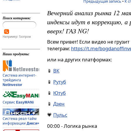
Предыдущая запись
•
К с
Вечерний анализ рынка 12 ма
Поиск котировок:
индексы идут в коррекцию, а
вверх! ГАЗ NG!
Например: Газпром
Всем привет! Если видео не грузит
телеграм:
https://t.me/bogdanoffin
Наши продукты:
или на других платформах:
📱
ВК
Система интернет-
трейдинга
📱
Рутуб
NetInvestor
📱
Ютуб
Сервис
EasyMANi
📱
Дзен
💗
Пульс
Система реал-тайм
информации
Дикси+
00:00 - Логика рынка