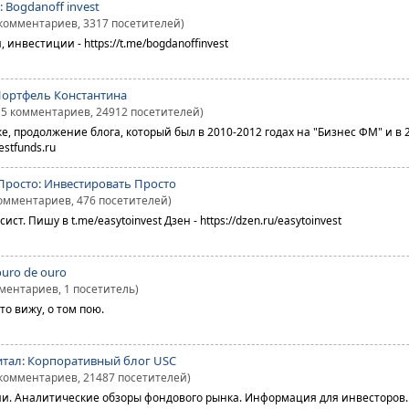
: Bogdanoff invest
 комментариев, 3317 посетителей)
 инвестиции - https://t.me/bogdanoffinvest
Портфель Константина
15 комментариев, 24912 посетителей)
е, продолжение блога, который был в 2010-2012 годах на "Бизнес ФМ" и в 
estfunds.ru
Просто: Инвестировать Просто
комментариев, 476 посетителей)
ст. Пишу в t.me/easytoinvest Дзен - https://dzen.ru/easytoinvest
ouro de ouro
мментариев, 1 посетитель)
то вижу, о том пою.
тал: Корпоративный блог USC
 комментариев, 21487 посетителей)
и. Аналитические обзоры фондового рынка. Информация для инвесторов.