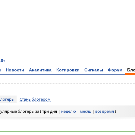
18+
и
Новости
Аналитика
Котировки
Сигналы
Форум
Бло
Блогеры
Стань блогером
улярные блогеры за (
|
неделю
|
месяц
|
всё время
)
три дня