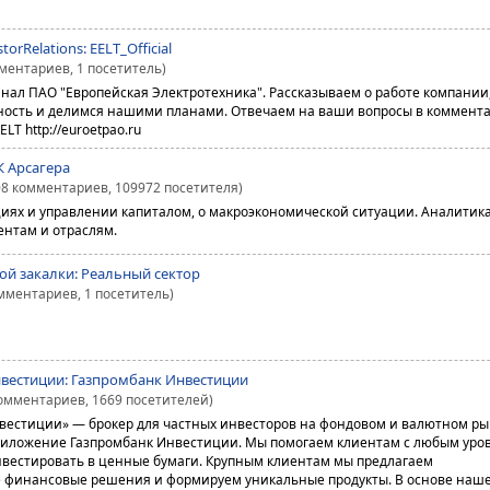
torRelations: EELT_Official
мментариев, 1 посетитель)
ал ПАО "Европейская Электротехника". Рассказываем о работе компании
ность и делимся нашими планами. Отвечаем на ваши вопросы в коммента
LT http://euroetpao.ru
К Арсагера
08 комментариев, 109972 посетителя)
циях и управлении капиталом, о макроэкономической ситуации. Аналитика
нтам и отраслям.
ой закалки: Реальный сектор
омментариев, 1 посетитель)
вестиции: Газпромбанк Инвестиции
комментариев, 1669 посетителей)
естиции» — брокер для частных инвесторов на фондовом и валютном ры
иложение Газпромбанк Инвестиции. Мы помогаем клиентам с любым уро
нвестировать в ценные бумаги. Крупным клиентам мы предлагаем
 финансовые решения и формируем уникальные продукты. В основе наш