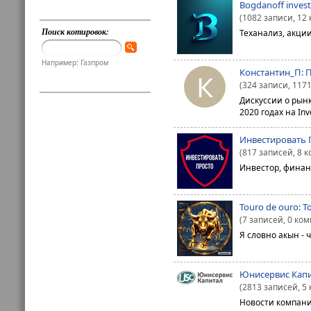
Bogdanoff invest
(1082 записи, 12
Поиск котировок:
Теханализ, акции,
Например: Газпром
Константин_П: 
К
(324 записи, 117
Дискуссии о рынк
2020 годах на Inv
Инвестировать 
(817 записей, 8 
Инвестор, финанси
Touro de ouro: T
(7 записей, 0 ко
Я словно акын - ч
Юнисервис Капи
(2813 записей, 5
Новости компани