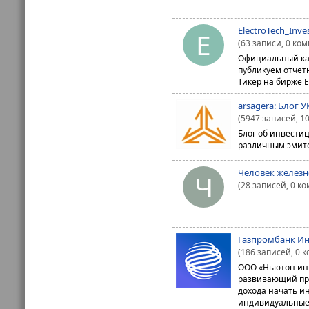
ElectroTech_Inves
E
(63 записи, 0 ко
Официальный кан
публикуем отчет
Тикер на бирже EE
arsagera: Блог У
(5947 записей, 1
Блог об инвести
различным эмите
Человек железн
Ч
(28 записей, 0 к
Газпромбанк Ин
(186 записей, 0 
ООО «Ньютон инв
развивающий пр
дохода начать и
индивидуальные