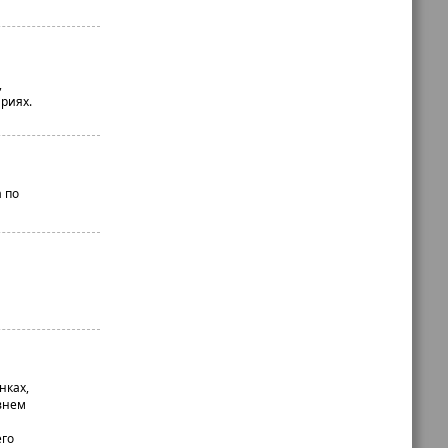
,
риях.
 по
нках,
внем
его