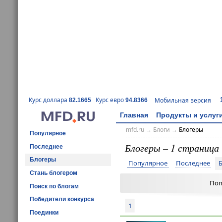
Курс доллара
Курс евро
Мобильная версия
82.1665
94.8366
Главная
Продукты и услуг
mfd.ru
→
Блоги
→
Блогеры
Популярное
Блогеры – 1 страница
Последнее
Блогеры
Популярное
Последнее
Стань блогером
Поп
Поиск по блогам
Победители конкурса
1
Поединки